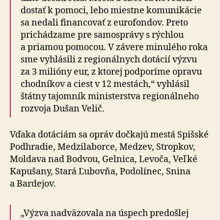
dostať k pomoci, lebo miestne komunikácie
sa nedali financovať z eurofondov. Preto
prichádzame pre samosprávy s rýchlou
a priamou pomocou. V závere minulého roka
sme vyhlásili z regionálnych dotácií výzvu
za 3 milióny eur, z ktorej podporíme opravu
chodníkov a ciest v 12 mestách,“ vyhlásil
štátny tajomník ministerstva regionálneho
rozvoja Dušan Velič.
Vďaka dotáciám sa opráv dočkajú mestá Spišské
Podhradie, Medzilaborce, Medzev, Stropkov,
Moldava nad Bodvou, Gelnica, Levoča, Veľké
Kapušany, Stará Ľubovňa, Podolínec, Snina
a Bardejov.
„Výzva nadväzovala na úspech predošlej