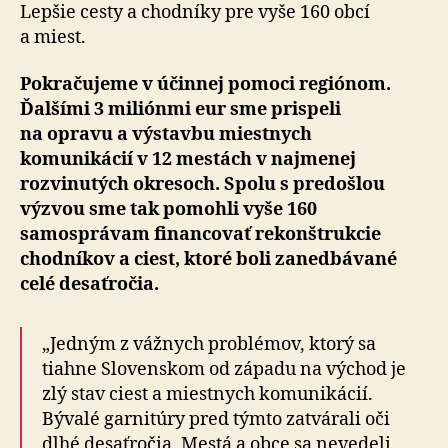
Lepšie cesty a chodníky pre vyše 160 obcí
a miest.
Pokračujeme v účinnej pomoci regiónom.
Ďalšími 3 miliónmi eur sme prispeli
na opravu a výstavbu miestnych
komunikácií v 12 mestách v najmenej
rozvinutých okresoch. Spolu s predošlou
výzvou sme tak pomohli vyše 160
samosprávam financovať rekonštrukcie
chodníkov a ciest, ktoré boli zanedbávané
celé desaťročia.
„Jedným z vážnych problémov, ktorý sa
tiahne Slovenskom od západu na východ je
zlý stav ciest a miestnych komunikácií.
Bývalé garnitúry pred týmto zatvárali oči
dlhé desaťročia. Mestá a obce sa nevedeli