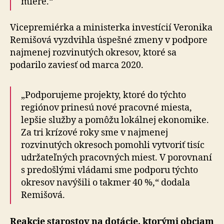
miere.“
Vicepremiérka a ministerka investícií Veronika
Remišová vyzdvihla úspešné zmeny v podpore
najmenej rozvinutých okresov, ktoré sa
podarilo zaviesť od marca 2020.
„Podporujeme projekty, ktoré do týchto
regiónov prinesú nové pracovné miesta,
lepšie služby a pomôžu lokálnej ekonomike.
Za tri krízové roky sme v najmenej
rozvinutých okresoch pomohli vytvoriť tisíc
udržateľných pracovných miest. V porovnaní
s predošlými vládami sme podporu týchto
okresov navýšili o takmer 40 %,“ dodala
Remišová.
Reakcie starostov na dotácie, ktorými obciam