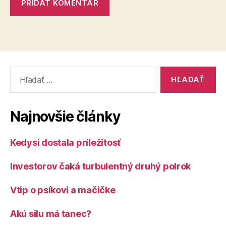
Vyhľadať:
Najnovšie články
Kedysi dostala príležitosť
Investorov čaká turbulentný druhý polrok
Vtip o psíkovi a mačičke
Akú silu má tanec?