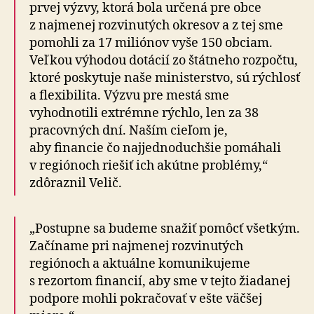
prvej výzvy, ktorá bola určená pre obce
z najmenej rozvinutých okresov a z tej sme
pomohli za 17 miliónov vyše 150 obciam.
Veľkou výhodou dotácií zo štátneho rozpočtu,
ktoré poskytuje naše ministerstvo, sú rýchlosť
a flexibilita. Výzvu pre mestá sme
vyhodnotili extrémne rýchlo, len za 38
pracovných dní. Naším cieľom je,
aby financie čo najjednoduchšie pomáhali
v regiónoch riešiť ich akútne problémy,“
zdôraznil Velič.
„Postupne sa budeme snažiť pomôcť všetkým.
Začíname pri najmenej rozvinutých
regiónoch a aktuálne komunikujeme
s rezortom financií, aby sme v tejto žiadanej
podpore mohli pokračovať v ešte väčšej