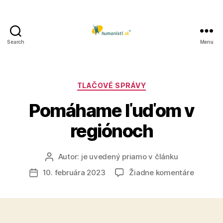
Search
Menu
Humanisti.sk
Kategórie
TLAČOVÉ SPRÁVY
Pomáhame ľuďom v
regiónoch
Autor:
je uvedený priamo v článku
Autor
článku
na
10. februára 2023
Žiadne komentáre
Dátum
Pomáh
článku
ľuďom
v
regióno