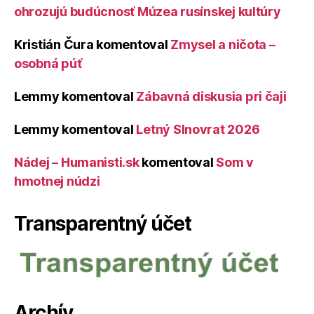
ohrozujú budúcnosť Múzea rusínskej kultúry
Kristián Čura
komentoval
Zmysel a ničota –
osobná púť
Lemmy
komentoval
Zábavná diskusia pri čaji
Lemmy
komentoval
Letný Slnovrat 2026
Nádej – Humanisti.sk
komentoval
Som v
hmotnej núdzi
Transparentný účet
Archív