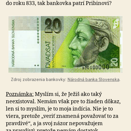
do roku 833, tak bankovka patrí Pribinovi?
Zdroj zobrazenia bankovky:
Národná banka Slovenska
.
Poznámka:
Myslím si, že Ježiš ako taký
neexistoval. Nemám však pre to žiaden dôkaz,
len si to myslím, je to moja indícia. Nie je to
viera, pretože „veriť znamená považovať to za
pravdivé“, a ja svoj názor nepovažujem
za pravdivý, pretože nemám dostatok