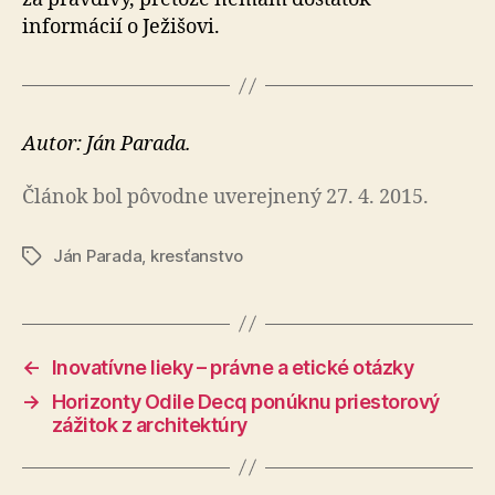
informácií o Ježišovi.
Autor: Ján Parada.
Článok bol pôvodne uverejnený 27. 4. 2015.
Ján Parada
,
kresťanstvo
Značky
←
Inovatívne lieky – právne a etické otázky
→
Horizonty Odile Decq ponúknu priestorový
zážitok z architektúry