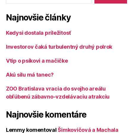
Najnovšie články
Kedysi dostala príležitosť
Investorov čaká turbulentný druhý polrok
Vtip o psíkovi a mačičke
Akú silu má tanec?
ZOO Bratislava vracia do svojho areálu
obľúbenú zábavno-vzdelávaciu atrakciu
Najnovšie komentáre
Lemmy
komentoval
Šimkovičová a Machala