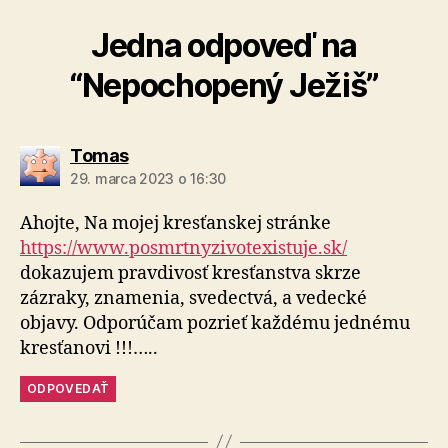
Jedna odpoveď na
“Nepochopený Ježiš”
hovorí:
Tomas
29. marca 2023 o 16:30
Ahojte, Na mojej kresťanskej stránke
https://www.posmrtnyzivotexistuje.sk/
dokazujem pravdivosť kresťanstva skrze
zázraky, znamenia, svedectvá, a vedecké
objavy. Odporúčam pozrieť každému jednému
kresťanovi !!!…..
ODPOVEDAŤ