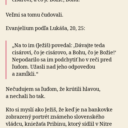
Veľmi sa tomu čudovali.
Evanjelium podľa Lukáša, 20, 25:
„Na to im (Ježiš) povedal: ‚Dávajte teda
cisárovi, čo je cisárovo, a Bohu, čo je Božie!‘
Nepodarilo sa im podchytiť ho v reči pred
ľudom. Užasli nad jeho odpoveďou
a zamĺkli.“
Nečudujem sa ľuďom, že krútili hlavou,
a nechali ho tak.
Kto si myslí ako Ježiš, že keď je na bankovke
zobrazený portrét známeho slovenského
vládcu, kniežaťa Pribinu, ktorý sídlil v Nitre