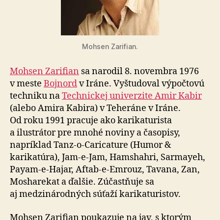
Mohsen Zarifian.
Mohsen Zarifian
sa narodil 8. novembra 1976
v meste
Bojnord
v Iráne. Vyštudoval výpočtovú
techniku na
Technickej univerzite Amir Kabir
(alebo Amira Kabira) v Teheráne v Iráne.
Od roku 1991 pracuje ako karikaturista
a ilustrátor pre mnohé noviny a časopisy,
napríklad Tanz-o-Caricature (Humor &
karikatúra), Jam-e-Jam, Hamshahri, Sarmayeh,
Payam-e-Hajar, Aftab-e-Emrouz, Tavana, Zan,
Mosharekat a ďalšie. Zúčastňuje sa
aj medzinárodných súťaží karikaturistov.
Mohsen Zarifian poukazuje na jav, s ktorým