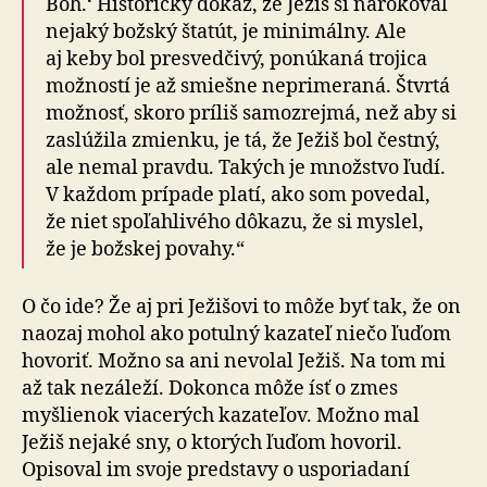
Boh.‘ Historický dôkaz, že Ježiš si nárokoval
nejaký božský štatút, je minimálny. Ale
aj keby bol presvedčivý, ponúkaná trojica
možností je až smiešne neprimeraná. Štvrtá
možnosť, skoro príliš samozrejmá, než aby si
zaslúžila zmienku, je tá, že Ježiš bol čestný,
ale nemal pravdu. Takých je množstvo ľudí.
V každom prípade platí, ako som povedal,
že niet spoľahlivého dôkazu, že si myslel,
že je božskej povahy.“
O čo ide? Že aj pri Ježišovi to môže byť tak, že on
naozaj mohol ako potulný kazateľ niečo ľuďom
hovoriť. Možno sa ani nevolal Ježiš. Na tom mi
až tak nezáleží. Dokonca môže ísť o zmes
myšlienok viacerých kazateľov. Možno mal
Ježiš nejaké sny, o ktorých ľuďom hovoril.
Opisoval im svoje predstavy o usporiadaní