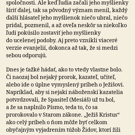
spoločnosti. Ale keď ľudia začali jeho myšlienky
šíriť ďalej, tak sa pôvodný význam menil, každý
ďalší hlásateľ jeho myšlienok niečo ubral, niečo
pridal, pozmenil, a až oveľa neskôr sa niekoľko
ľudí pokúsilo zostaviť jeho myšlienky
do ucelenej podoby. Aj preto vznikli viaceré
verzie evanjelií, dokonca až tak, že si medzi
sebou odporujú.
Dnes je ťažké hádať, ako to vtedy vlastne bolo.
Či naozaj bol nejaký prorok, kazateľ, učiteľ,
alebo ide o úplne vymyslený príbeh o Ježišovi.
Napríklad, aby si nejakí náboženskí kazatelia
potvrdzovali, že Spasiteľ (Mesiáš) už tu bol,
a že sa naplnilo Písmo, teda to, čo sa
prorokovalo v Starom zákone. „Ježiš Kristus“
ako celý príbeh o ňom môže byť celkom
obyčajným vyjadrením túžob Židov, ktorí žili