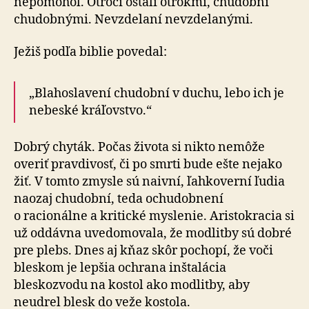
nepomohol. Otroci ostali otrokmi, chudobní
chudobnými. Nevzdelaní nevzdelanými.
Ježiš podľa biblie povedal:
„Blahoslavení chudobní v duchu, lebo ich je
nebeské kráľovstvo.“
Dobrý chyták. Počas života si nikto nemôže
overiť pravdivosť, či po smrti bude ešte nejako
žiť. V tomto zmysle sú naivní, ľahkoverní ľudia
naozaj chudobní, teda ochudobnení
o racionálne a kritické myslenie. Aristokracia si
už oddávna uvedomovala, že modlitby sú dobré
pre plebs. Dnes aj kňaz skôr pochopí, že voči
bleskom je lepšia ochrana inštalácia
bleskozvodu na kostol ako modlitby, aby
neudrel blesk do veže kostola.