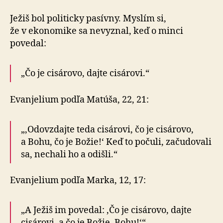
Ježiš bol politicky pasívny. Myslím si,
že v ekonomike sa nevyznal, keď o minci
povedal:
„Čo je cisárovo, dajte cisárovi.“
Evanjelium podľa Matúša, 22, 21:
„‚Odovzdajte teda cisárovi, čo je cisárovo,
a Bohu, čo je Božie!‘ Keď to počuli, začudovali
sa, nechali ho a odišli.“
Evanjelium podľa Marka, 12, 17:
„A Ježiš im povedal: ‚Čo je cisárovo, dajte
cisárovi, a čo je Božie, Bohu!‘“