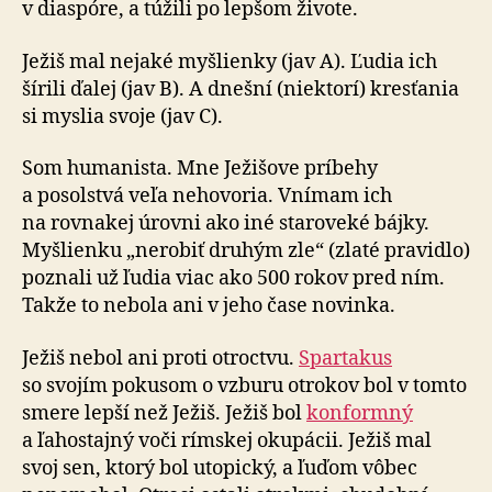
v diaspóre, a túžili po lepšom živote.
Ježiš mal nejaké myšlienky (jav A). Ľudia ich
šírili ďalej (jav B). A dnešní (niektorí) kresťania
si myslia svoje (jav C).
Som humanista. Mne Ježišove príbehy
a posolstvá veľa nehovoria. Vnímam ich
na rovnakej úrovni ako iné staroveké bájky.
Myšlienku „nerobiť druhým zle“ (zlaté pravidlo)
poznali už ľudia viac ako 500 rokov pred ním.
Takže to nebola ani v jeho čase novinka.
Ježiš nebol ani proti otroctvu.
Spartakus
so svojím pokusom o vzburu otrokov bol v tomto
smere lepší než Ježiš. Ježiš bol
konformný
a ľahostajný voči rímskej okupácii. Ježiš mal
svoj sen, ktorý bol utopický, a ľuďom vôbec