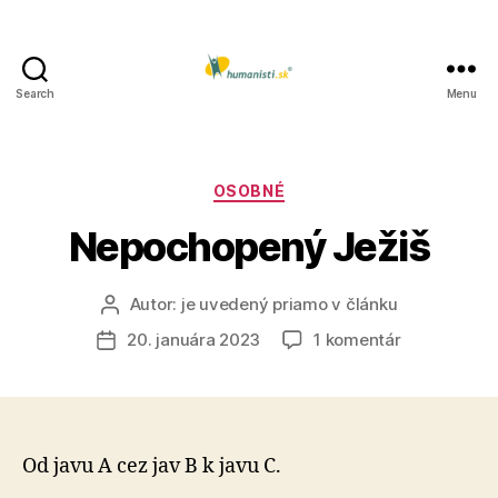
Search
Menu
Humanisti.sk
Kategórie
OSOBNÉ
Nepochopený Ježiš
Autor:
je uvedený priamo v článku
Autor
článku
na
20. januára 2023
1 komentár
Dátum
Nepochope
článku
Ježiš
Od javu A cez jav B k javu C.