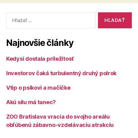
Vyhľadať:
Najnovšie články
Kedysi dostala príležitosť
Investorov čaká turbulentný druhý polrok
Vtip o psíkovi a mačičke
Akú silu má tanec?
ZOO Bratislava vracia do svojho areálu
obľúbenú zábavno-vzdelávaciu atrakciu