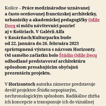
Košice –
Práce medzinárodne uznávanej
a často oceňovanej francúzskej architektky,
urbanistky a akademickej pedagogičky
Odile
Decq
si môžu návštevníci pozrieť
aj v Košiciach. V Galérii Alfa
v Kasárňach/Kulturparku bude
od 22. januára do 26. februára 2023
sprístupnená výstava s názvom Horizonty.
Od samého začiatku bolo
Štúdio Odile Decq
odhodlané predstavovať architektúru
spôsobom presahujúcim obyčajnú
prezentáciu projektu.
V
Horizontoch
autorka zámerne predstavuje
deväť projektov
Štúdia
nepopisným,
nechronologickým spôsobom. Radikálne zhŕňa
ich koncepcie a transponuje ich do vizuálnej