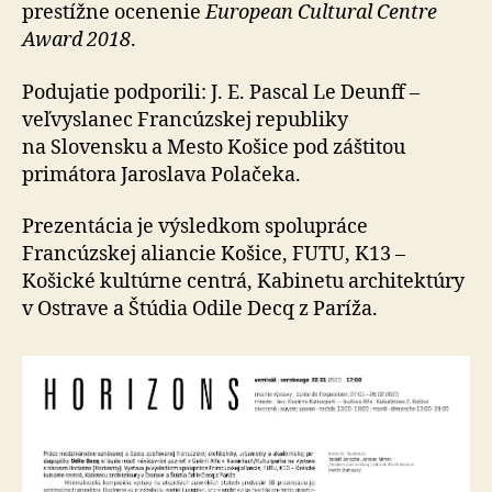
prestížne ocenenie
European Cultural Centre
Award 2018
.
Podujatie podporili: J. E. Pascal Le Deunff –
veľvyslanec Francúzskej republiky
na Slovensku a Mesto Košice pod záštitou
primátora Jaroslava Polačeka.
Prezentácia je výsledkom spolupráce
Francúzskej aliancie Košice, FUTU, K13 –
Košické kultúrne centrá, Kabinetu architektúry
v Ostrave a Štúdia Odile Decq z Paríža.