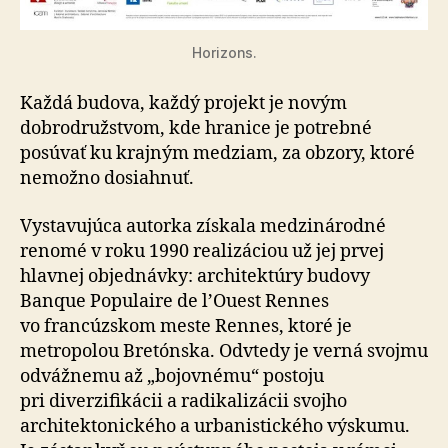
Horizons.
Každá budova, každý projekt je novým
dobrodružstvom, kde hranice je potrebné
posúvať ku krajným medziam, za obzory, ktoré
nemožno dosiahnuť.
Vystavujúca autorka získala medzinárodné
renomé v roku 1990 realizáciou už jej prvej
hlavnej objednávky: architektúry budovy
Banque Populaire de l’Ouest Rennes
vo francúzskom meste Rennes, ktoré je
metropolou Bretónska. Odvtedy je verná svojmu
odvážnemu až „bojovnému“ postoju
pri diverzifikácii a radikalizácii svojho
architektonického a urbanistického výskumu.