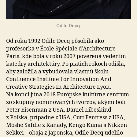
Odile Decq.
Od roku 1992 Odile Decq pôsobila ako
profesorka v École Spéciale d’Architecture
Paris, kde bola v roku 2007 poverená vedením
katedry architektúry. Po piatich rokoch odišla,
aby založila a vybudovala vlastnú školu –
Confluence Institute For Innovation And
Creative Strategies In Architecture Lyon.
Na konci júna 2018 Európske kultúrne centrum
zo skupiny nominovaných tvorcov, akými boli
Peter Eisenman z USA, Daniel Libeskind
z Poľska, prípadne z USA, Curt Fentress z USA,
Moshe Safdie z Kanady, Kengo Kuma a Nikken
Sekkei – obaja z Japonska, Odile Decq udelilo