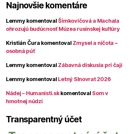
Najnovšie komentáre
Lemmy
komentoval
Šimkovičová a Machala
ohrozujú budúcnosť Múzea rusínskej kultúry
Kristián Čura
komentoval
Zmysel a ničota –
osobná púť
Lemmy
komentoval
Zábavná diskusia pri čaji
Lemmy
komentoval
Letný Slnovrat 2026
Nádej – Humanisti.sk
komentoval
Som v
hmotnej núdzi
Transparentný účet