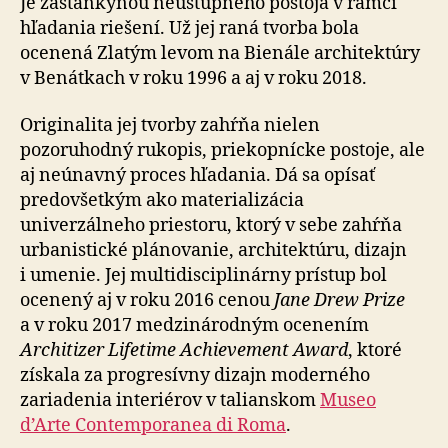
Je zástankyňou neústupného postoja v rámci
hľadania riešení. Už jej raná tvorba bola
ocenená Zlatým levom na Bienále architektúry
v Benátkach v roku 1996 a aj v roku 2018.
Originalita jej tvorby zahŕňa nielen
pozoruhodný rukopis, priekopnícke postoje, ale
aj neúnavný proces hľadania. Dá sa opísať
predovšetkým ako materializácia
univerzálneho priestoru, ktorý v sebe zahŕňa
urbanistické plánovanie, architektúru, dizajn
i umenie. Jej multidisciplinárny prístup bol
ocenený aj v roku 2016 cenou
Jane Drew Prize
a v roku 2017 medzinárodným ocenením
Architizer Lifetime Achievement Award
, ktoré
získala za progresívny dizajn moderného
zariadenia interiérov v talianskom
Museo
d’Arte Contemporanea di Roma
.