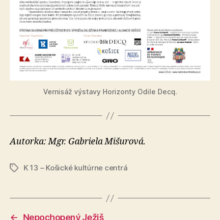
Vernisáž výstavy Horizonty Odile Decq.
Autorka: Mgr. Gabriela Mišurová.
K 13 – Košické kultúrne centrá
Značky
←
Nepochopený Ježiš