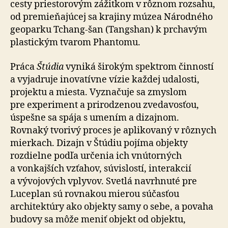
cesty priestorovým zážitkom v rôznom rozsahu,
od premieňajúcej sa krajiny múzea Národného
geoparku Tchang-šan (Tangshan) k prchavým
plastickým tvarom Phantomu.
Práca
Štúdia
vyniká širokým spektrom činností
a vyjadruje inovatívne vízie každej udalosti,
projektu a miesta. Vyznačuje sa zmyslom
pre experiment a prirodzenou zvedavosťou,
úspešne sa spája s umením a dizajnom.
Rovnaký tvorivý proces je aplikovaný v rôznych
mierkach. Dizajn v Štúdiu pojíma objekty
rozdielne podľa určenia ich vnútorných
a vonkajších vzťahov, súvislostí, interakcií
a vývojových vplyvov. Svetlá navrhnuté pre
Luceplan sú rovnakou mierou súčasťou
architektúry ako objekty samy o sebe, a povaha
budovy sa môže meniť objekt od objektu,