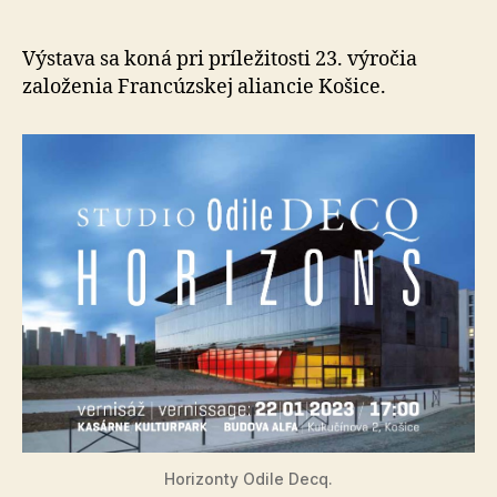
Decq
ponúknu
priestor
Výstava sa koná pri príležitosti 23. výročia
zážitok
založenia Francúzskej aliancie Košice.
z
architek
Horizonty Odile Decq.