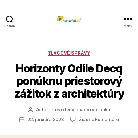
Search
Menu
Humanisti.sk
Kategórie
TLAČOVÉ SPRÁVY
Horizonty Odile Decq
ponúknu priestorový
zážitok z architektúry
Autor:
je uvedený priamo v článku
Autor
článku
na
22. januára 2023
Žiadne komentáre
Dátum
Horizont
článku
Odile