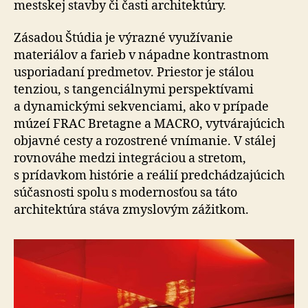
mestskej stavby či časti architektúry.
Zásadou Štúdia je výrazné využívanie
materiálov a farieb v nápadne kontrastnom
usporiadaní predmetov. Priestor je stálou
tenziou, s tangenciálnymi perspektívami
a dynamickými sekvenciami, ako v prípade
múzeí FRAC Bretagne a MACRO, vytvárajúcich
objavné cesty a rozostrené vnímanie. V stálej
rovnováhe medzi integráciou a stretom,
s prídavkom histórie a reálií predchádzajúcich
súčasnosti spolu s modernosťou sa táto
architektúra stáva zmyslovým zážitkom.