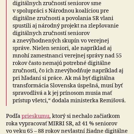
digitálnych zručností seniorov sme
v spolupráci s Národnou koalíciou pre
digitálne zručnosti a povolania SR vlani
spustili aj národný projekt na zlepšovanie
digitálnych zručností seniorov
a znevýhodnených skupín vo verejnej
správe. Nielen seniori, ale napríklad aj
mnohí zamestnanci verejnej správy nad 55
rokov často nemajú potrebné digitálne
zručnosti, čo ich znevýhodňuje napríklad aj
pri hľadaní si práce. Ak má byť digitálna
transformácia Slovenska úspešná, musí byť
spravodlivá a k jej prínosom musia mať
prístup všetci,“ dodala ministerka Remišová.
Podľa
prieskumu
, ktorý si nechalo začiatkom
roka vypracovať MIRRI SR, až 41 % seniorov
vo veku 65 – 88 rokov nevlastní žiadne digitálne