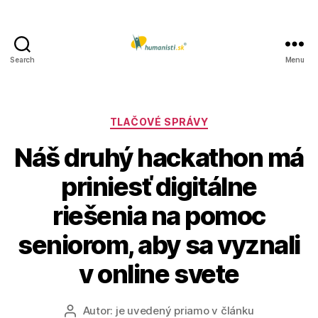
Search
Menu
Humanisti.sk
Kategórie
TLAČOVÉ SPRÁVY
Náš druhý hackathon má
priniesť digitálne
riešenia na pomoc
seniorom, aby sa vyznali
v online svete
Autor:
je uvedený priamo v článku
Autor