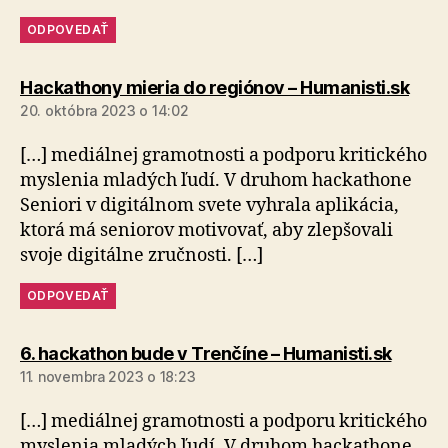
ODPOVEDAŤ
hovo
Hackathony mieria do regiónov – Humanisti.sk
20. októbra 2023 o 14:02
[…] mediálnej gramotnosti a podporu kritického
myslenia mladých ľudí. V druhom hackathone
Seniori v digitálnom svete vyhrala aplikácia,
ktorá má seniorov motivovať, aby zlepšovali
svoje digitálne zručnosti. […]
ODPOVEDAŤ
hovorí
6. hackathon bude v Trenčíne – Humanisti.sk
11. novembra 2023 o 18:23
[…] mediálnej gramotnosti a podporu kritického
myslenia mladých ľudí. V druhom hackathone