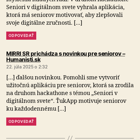
Seniori v digitálnom svete vyhrala aplikácia,
ktorá má seniorov motivovať, aby zlepšovali
svoje digitálne zručnosti. […]
ODPOVEDAŤ
MIRRI SR prichádza s novinkou pre seniorov –
hovorí:
Humanisti.sk
22. júla 2025 o 2:32
[…] ďalšou novinkou. Pomohli sme vytvoriť
užitočnú aplikáciu pre seniorov, ktorá sa zrodila
na druhom hackathone s témou „Seniori v
digitálnom svete“. ŤukApp motivuje seniorov
ku každodennému […]
ODPOVEDAŤ