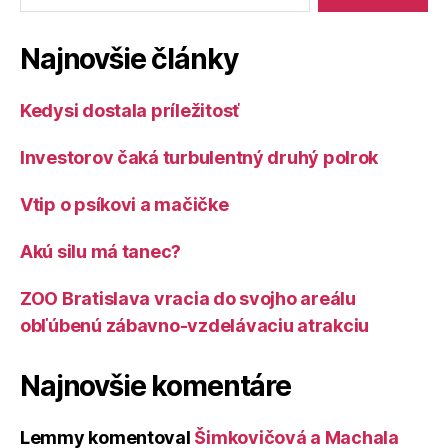
Najnovšie články
Kedysi dostala príležitosť
Investorov čaká turbulentný druhý polrok
Vtip o psíkovi a mačičke
Akú silu má tanec?
ZOO Bratislava vracia do svojho areálu
obľúbenú zábavno-vzdelávaciu atrakciu
Najnovšie komentáre
Lemmy
komentoval
Šimkovičová a Machala