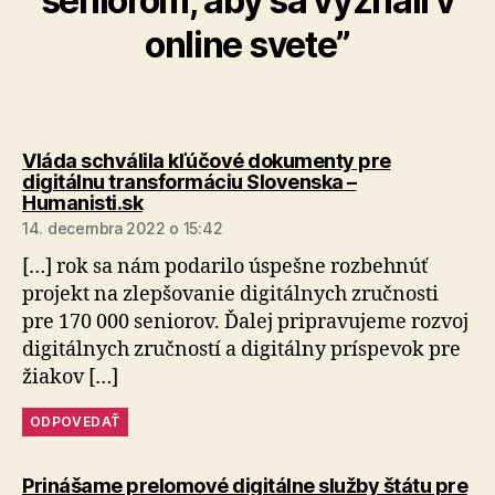
seniorom, aby sa vyznali v
online svete”
Vláda schválila kľúčové dokumenty pre
digitálnu transformáciu Slovenska –
hovorí:
Humanisti.sk
14. decembra 2022 o 15:42
[…] rok sa nám podarilo úspešne rozbehnúť
projekt na zlepšovanie digitálnych zručnosti
pre 170 000 seniorov. Ďalej pripravujeme rozvoj
digitálnych zručností a digitálny príspevok pre
žiakov […]
ODPOVEDAŤ
Prinášame prelomové digitálne služby štátu pre