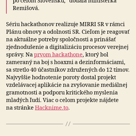
po celom Slovensku,“ dodala ministerka
Remišová.
Sériu hackathonov realizuje MIRRI SR v rámci
Plánu obnovy a odolnosti SR. Cieľom je reagovať
na aktuálne potreby spoločnosti a prinášať
zjednodušenie a digitalizáciu procesov verejnej
správy. Na
prvom hackathone
, ktorý bol
zameraný na boj s hoaxmi a dezinformáciami,
sa stretlo 40 účastníkov združených do 12 tímov.
Najvyššie hodnotenie poroty dostal projekt
vzdelávacej aplikácie na zvyšovanie mediálnej
gramotnosti a podporu kritického myslenia
mladých ľudí. Viac o celom projekte nájdete
na stránke
Hacknime.to
.