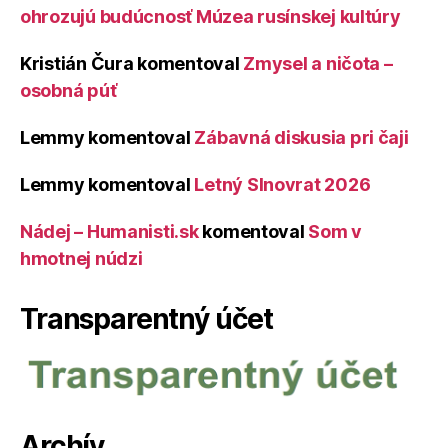
ohrozujú budúcnosť Múzea rusínskej kultúry
Kristián Čura
komentoval
Zmysel a ničota –
osobná púť
Lemmy
komentoval
Zábavná diskusia pri čaji
Lemmy
komentoval
Letný Slnovrat 2026
Nádej – Humanisti.sk
komentoval
Som v
hmotnej núdzi
Transparentný účet
Archív