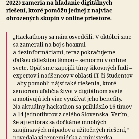
2022) zameria na hľadanie digitálnych
riešení, ktoré pomôžu jednej z najviac
ohrozených skupín v online priestore.
„Hackathony sa nám osvedčili. V októbri sme
sa zamerali na boj s hoaxmi
a dezinformáciami, teraz pokračujeme
ďalšou dôležitou témou – seniormi v online
svete. Opäť sme zapojili tímy šikovných ľudí –
expertov i nadšencov v oblasti IT či študentov
– aby pomohli nájsť také riešenia, ktoré
seniorom uľahčia život v digitálnom svete
a motivujú ich viac využívať jeho benefity.
Na aktuálny hackathon sa prihlásilo 16 tímov
a 14 jednotlivcov z celého Slovenska. Verím,
že aj tentoraz sa dočkáme mnohých
zaujímavých nápadov a užitočných riešení,“
povedala vicepremiérka a ministerka