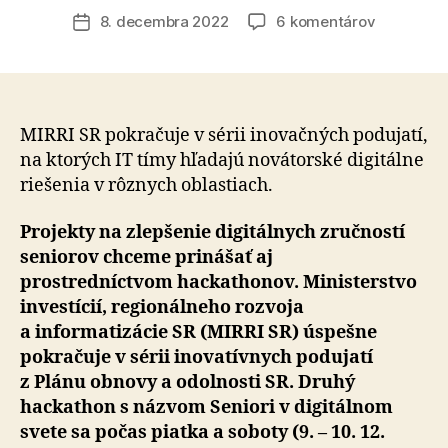
článku
na
8. decembra 2022
6 komentárov
Dátum
Náš
článku
druhý
hackatho
má
priniesť
MIRRI SR pokračuje v sérii inovačných podujatí,
digitálne
na ktorých IT tímy hľadajú novátorské digitálne
riešenia
riešenia v rôznych oblastiach.
na
pomoc
Projekty na zlepšenie digitálnych zručností
seniorom,
seniorov chceme prinášať aj
aby
prostredníctvom hackathonov. Ministerstvo
sa
investícií, regionálneho rozvoja
vyznali
v
a informatizácie SR (MIRRI SR) úspešne
online
pokračuje v sérii inovatívnych podujatí
svete
z Plánu obnovy a odolnosti SR. Druhý
hackathon s názvom Seniori v digitálnom
svete sa počas piatka a soboty (9. – 10. 12.