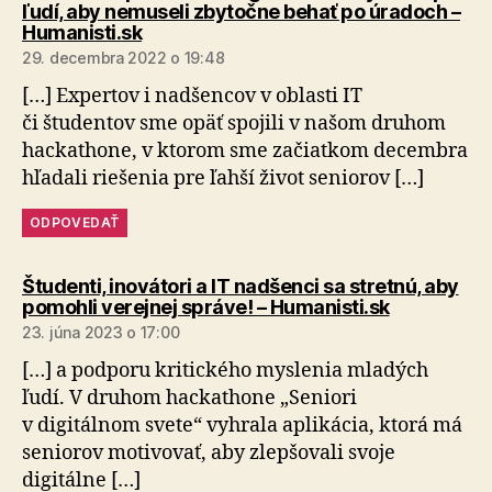
ľudí, aby nemuseli zbytočne behať po úradoch –
hovorí:
Humanisti.sk
29. decembra 2022 o 19:48
[…] Expertov i nadšencov v oblasti IT
či študentov sme opäť spojili v našom druhom
hackathone, v ktorom sme začiatkom decembra
hľadali riešenia pre ľahší život seniorov […]
ODPOVEDAŤ
Študenti, inovátori a IT nadšenci sa stretnú, aby
hovorí:
pomohli verejnej správe! – Humanisti.sk
23. júna 2023 o 17:00
[…] a pod­po­ru kritického myslenia mladých
ľudí. V druhom hacka­thone „Seniori
v digitálnom svete“ vyhrala aplikácia, ktorá má
seniorov motivovať, aby zlepšovali svoje
digitálne […]