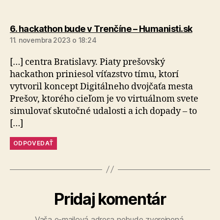
hovorí
6. hackathon bude v Trenčíne – Humanisti.sk
11. novembra 2023 o 18:24
[…] centra Bratislavy. Piaty prešovský
hackathon priniesol víťazstvo tímu, ktorí
vytvoril koncept Digitálneho dvojčaťa mesta
Prešov, ktorého cieľom je vo virtuálnom svete
simulovať skutočné udalosti a ich dopady – to
[…]
ODPOVEDAŤ
Pridaj komentár
Vaša e-mailová adresa nebude zverejnená.