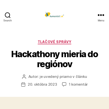
Search
Menu
Humanisti.sk
Kategórie
TLAČOVÉ SPRÁVY
Hackathony mieria do
regiónov
Autor:
je uvedený priamo v článku
Autor
článku
na
20. októbra 2023
1 komentár
Dátum
Hackathony
článku
mieria
do
regiónov