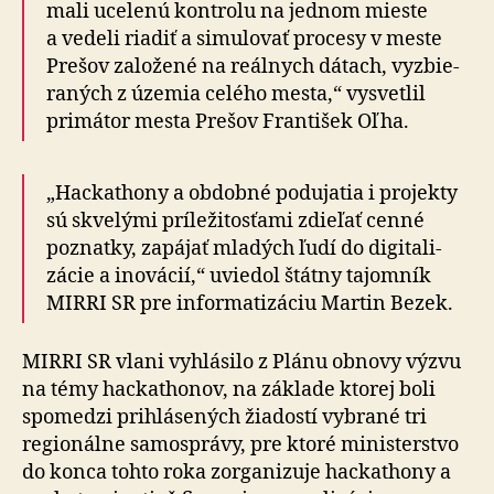
mali ucelenú kontrolu na jednom mieste
a vedeli riadiť a simulovať procesy v meste
Prešov založené na reálnych dátach, vyzbie­
raných z územia celého mesta,“ vysvetlil
primátor mesta Prešov František Oľha.
„Hackathony a obdobné podujatia i projekty
sú skvelými príležitosťami zdieľať cenné
poznatky, zapájať mladých ľudí do digi­ta­li­
zácie a ino­vácií,“ uviedol štátny tajomník
MIRRI SR pre in­for­ma­ti­záciu Martin Bezek.
MIRRI SR vlani vyhlásilo z Plánu obnovy výzvu
na témy hackathonov, na základe ktorej boli
spomedzi prihlásených žiadostí vybrané tri
regio­nálne samo­správy, pre ktoré ministerstvo
do konca tohto roka zorga­ni­zuje hackathony a