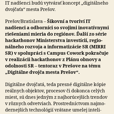
IT nadšenci budú vytvárať koncept „digitálneho
dvojčaťa“ mesta Prešov.
Prešov/Bratislava –
Šikovní a tvoriví IT
nadšenci a od­bor­níci so svo­jimi ino­va­tív­nymi
riešeniami mieria do regiónov. Ďalší zo série
hackathonov Ministerstva investícií, regio­
nál­neho rozvoja a in­for­ma­ti­zácie SR (MIRRI
SR) v spo­lu­práci s Campus Cowork pokračuje
v realizácii hackathonov z Plánu obnovy a
odolnosti SR – ten­to­raz v Prešove na tému
„Digitálne dvojča mesta Prešov“.
Digitálne dvojčatá, teda presné digitálne kópie
reálnych objektov, procesov či dokonca celých
miest, sú dnes jedným z naj­ho­rú­cej­ších trendov
v rôznych odvetviach. Prostred­níctvom naj­mo­
der­nej­ších tech­no­lógií vrátane umelej inte­li­