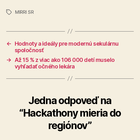
MIRRI SR
Značky
←
Hodnoty a ideály pre modernú sekulárnu
spoločnosť
→
Až 15 % z viac ako 106 000 detí muselo
vyhľadať očného lekára
Jedna odpoveď na
“Hackathony mieria do
regiónov”