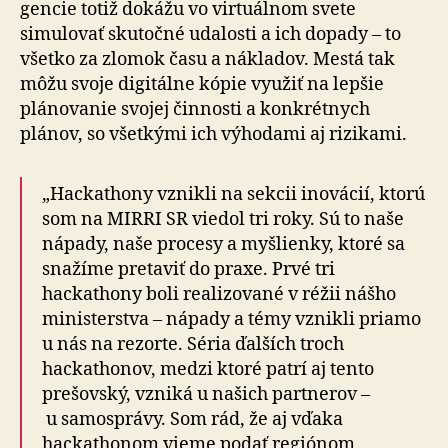
gencie totiž dokážu vo virtuálnom svete
simulovať skutočné udalosti a ich dopady – to
všetko za zlomok času a nákladov. Mestá tak
môžu svoje digitálne kópie využiť na lepšie
plánovanie svojej činnosti a konkrétnych
plánov, so všetkými ich výhodami aj rizikami.
„Hackathony vznikli na sekcii inovácií, ktorú
som na MIRRI SR viedol tri roky. Sú to naše
nápady, naše procesy a myšlienky, ktoré sa
snažíme pretaviť do praxe. Prvé tri
hackathony boli realizované v réžii nášho
ministerstva – nápady a témy vznikli priamo
u nás na rezorte. Séria ďalších troch
hackathonov, medzi ktoré patrí aj tento
prešovský, vzniká u našich partnerov –
u samosprávy. Som rád, že aj vďaka
hackathonom vieme podať regiónom