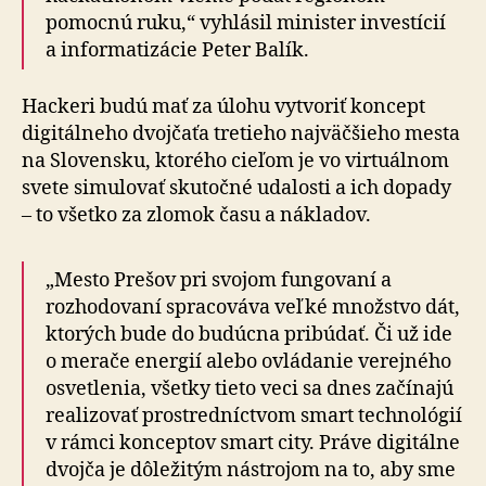
pomocnú ruku,“ vyhlásil minister investícií
a in­for­ma­ti­zácie Peter Balík.
Hackeri budú mať za úlohu vytvoriť koncept
digitálneho dvojčaťa tretieho najväčšieho mesta
na Slovensku, ktorého cieľom je vo virtuálnom
svete simulovať skutočné udalosti a ich dopady
– to všetko za zlomok času a nákladov.
„Mesto Prešov pri svojom fungovaní a
rozhodovaní spracováva veľké množstvo dát,
ktorých bude do budúcna pribúdať. Či už ide
o merače energií alebo ovládanie verejného
osvetlenia, všetky tieto veci sa dnes začínajú
realizovať prostred­níctvom smart tech­no­lógií
v rámci konceptov smart city. Práve digitálne
dvojča je dôležitým nástrojom na to, aby sme