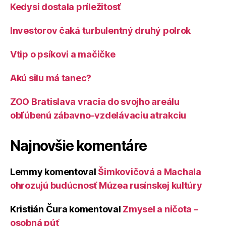
Kedysi dostala príležitosť
Investorov čaká turbulentný druhý polrok
Vtip o psíkovi a mačičke
Akú silu má tanec?
ZOO Bratislava vracia do svojho areálu
obľúbenú zábavno-vzdelávaciu atrakciu
Najnovšie komentáre
Lemmy
komentoval
Šimkovičová a Machala
ohrozujú budúcnosť Múzea rusínskej kultúry
Kristián Čura
komentoval
Zmysel a ničota –
osobná púť