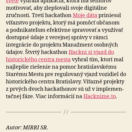
svete
vyhrala aplikácia, ktorá má seniorov
motivovať, aby zlepšovali svoje digitálne
zručnosti. Tretí hackathon
Moje dáta
priniesol
víťazstvo projektu, ktorý má pomôcť občanom
a pod­ni­ka­te­ľom efektívne spravovať a vyu­žívať
dostupné údaje z ve­rej­nej správy v rámci
integrácie do projektu Manažment osobných
údajov. Štvrtý hackathon
Hackni si vjazd do
histo­ric­kého centra mesta
vyhral tím, ktorí mal
najlepšie riešenie na pomoc bra­tis­lav­skému
Starému Mestu pre regu­lo­vaný vjazd vozidiel do
histo­rického centra Bratislavy. Víťazné projekty
z prvých dvoch hackathonov sú už v imple­men­
tačnej fáze. Viac infor­mácií na
Hacknime.to
.
Autor: MIRRI SR.