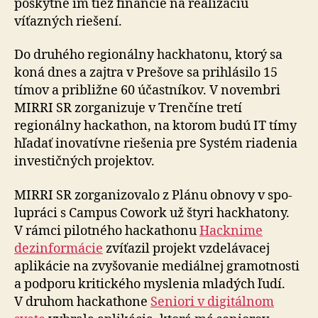
poskytne im tiež financie na realizáciu
víťazných riešení.
Do druhého regionálny hackhatonu, ktorý sa
koná dnes a zajtra v Prešove sa prihlásilo 15
tímov a pri­bliž­ne 60 účastníkov. V no­vem­bri
MIRRI SR zorga­ni­zuje v Trenčíne tretí
regionálny hackathon, na ktorom budú IT tímy
hľadať inovatívne riešenia pre Systém riadenia
investičných projektov.
MIRRI SR zorganizovalo z Plánu obnovy v spo­
lu­práci s Campus Cowork už štyri hackhatony.
V rámci pilotného hackathonu
Hacknime
dezinformácie
zvíťazil projekt vzdelávacej
aplikácie na zvyšovanie mediálnej gramotnosti
a podporu kritického myslenia mladých ľudí.
V druhom hackathone
Seniori v digitálnom