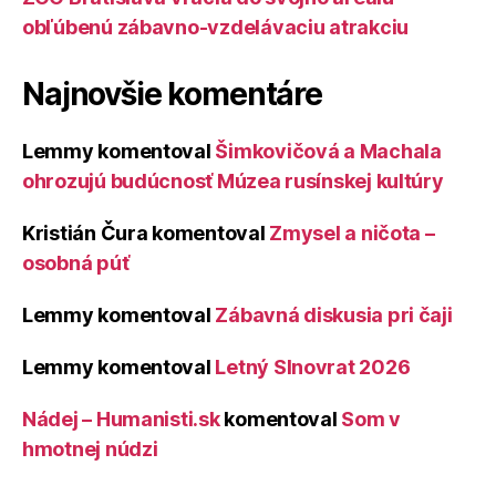
obľúbenú zábavno-vzdelávaciu atrakciu
Najnovšie komentáre
Lemmy
komentoval
Šimkovičová a Machala
ohrozujú budúcnosť Múzea rusínskej kultúry
Kristián Čura
komentoval
Zmysel a ničota –
osobná púť
Lemmy
komentoval
Zábavná diskusia pri čaji
Lemmy
komentoval
Letný Slnovrat 2026
Nádej – Humanisti.sk
komentoval
Som v
hmotnej núdzi