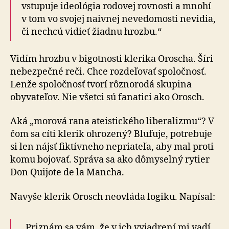
vstupuje ideológia rodovej rovnosti a mnohí
v tom vo svojej naivnej nevedomosti nevidia,
či nechcú vidieť žiadnu hrozbu.“
Vidím hrozbu v bigotnosti klerika Oroscha. Šíri
nebezpečné reči. Chce rozdeľovať spoločnosť.
Lenže spoločnosť tvorí rôznorodá skupina
obyvateľov. Nie všetci sú fanatici ako Orosch.
Aká „morová rana ateistického liberalizmu“? V
čom sa cíti klerik ohrozený? Blufuje, potrebuje
si len nájsť fiktívneho nepriateľa, aby mal proti
komu bojovať. Správa sa ako dômyselný rytier
Don Quijote de la Mancha.
Navyše klerik Orosch neovláda logiku. Napísal:
„Priznám sa vám, že v ich vyjadrení mi vadí