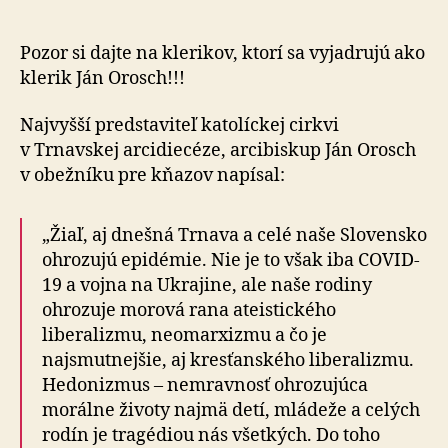
ohrozuj
morová
rana
Pozor si dajte na klerikov, ktorí sa vyjadrujú ako
kresťan
klerik Ján Orosch!!!
bigotnos
Najvyšší predstaviteľ katolíckej cirkvi
v Trnavskej arcidiecéze, arcibiskup Ján Orosch
v obežníku pre kňazov napísal:
„Žiaľ, aj dnešná Trnava a celé naše Slovensko
ohrozujú epidémie. Nie je to však iba COVID-
19 a vojna na Ukrajine, ale naše rodiny
ohrozuje morová rana ateistického
liberalizmu, neomarxizmu a čo je
najsmutnejšie, aj kresťanského liberalizmu.
Hedonizmus – nemravnosť ohrozujúca
morálne životy najmä detí, mládeže a celých
rodín je tragédiou nás všetkých. Do toho