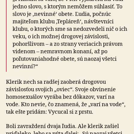
jedno slovo, s ktorým nemôžem súhlasiť. To
slovo je ‚nevinné‘ obete. Ľudia, počnúc
majiteľom klubu ‚Tepláreň‘, návštevníci
klubu, o ktorých sme sa nedozvedeli nič o ich
veku, o ich možnej drogovej závislosti,
pohoršlivom – a zo strany veriacich právom
videnom – nemravnom konaní, až po
poľutovaniahodné obete, sú naozaj všetci
nevinní?“
Klerik nech sa radšej zaoberá drogovou
závislosťou svojich „oviec“. Svoje obvinenie
homosexuálov vyrába bez dôkazov, varí na
vode. Kto nevie, čo znamená, že „varí na vode“,
tak ešte pridám: Vycucal si z prstu.
Boli zavraždení dvaja ľudia. Ale klerik zašiel
priďaleko, lebo sa pýta ďalej: „Sú naozaj všetci