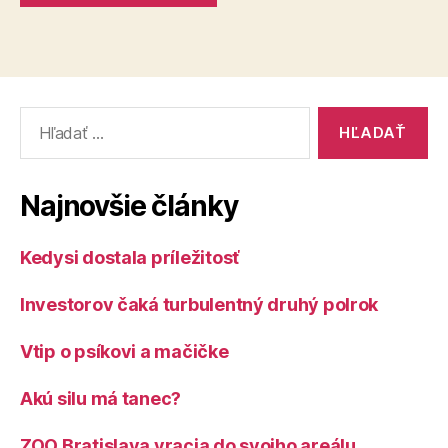
Vyhľadať:
Najnovšie články
Kedysi dostala príležitosť
Investorov čaká turbulentný druhý polrok
Vtip o psíkovi a mačičke
Akú silu má tanec?
ZOO Bratislava vracia do svojho areálu