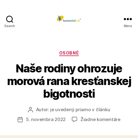
Search
Menu
Humanisti.sk
Kategórie
OSOBNÉ
Naše rodiny ohrozuje
morová rana kresťanskej
bigotnosti
Autor:
je uvedený priamo v článku
Autor
článku
na
5. novembra 2022
Žiadne komentáre
Dátum
Naše
článku
rodiny