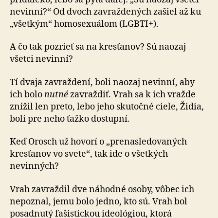
nevinní?“ Od dvoch zavraždených zašiel až ku
„všetkým“ homosexuálom (LGBTI+).
A čo tak pozrieť sa na kresťanov? Sú naozaj
všetci nevinní?
Tí dvaja zavraždení, boli naozaj nevinní, aby
ich bolo
nutné
zavraždiť. Vrah sa k ich vražde
znížil len preto, lebo jeho skutočné ciele, Židia,
boli pre neho ťažko dostupní.
Keď Orosch už hovorí o „prenasledovaných
kresťanov vo svete“, tak ide o všetkých
nevinných?
Vrah zavraždil dve náhodné osoby, vôbec ich
nepoznal, jemu bolo jedno, kto sú. Vrah bol
posadnutý fašistickou ideológiou, ktorá