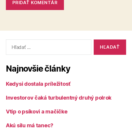
Vyhľadať:
Najnovšie články
Kedysi dostala príležitosť
Investorov čaká turbulentný druhý polrok
Vtip o psíkovi a mačičke
Akú silu má tanec?