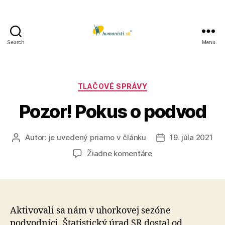
Search
Menu
Humanisti.sk
Kategórie
TLAČOVÉ SPRÁVY
Pozor! Pokus o podvod
Autor:
je uvedený priamo v článku
19. júla 2021
Autor
Dátum
článku
článku
na
Žiadne komentáre
Pozor!
Pokus
o
podvod
Aktivovali sa nám v uhorkovej sezóne
podvodníci. Štatistický úrad SR dostal od