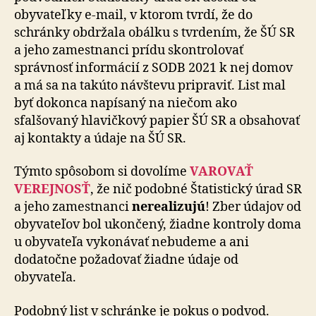
obyvateľky e-mail, v ktorom tvrdí, že do
schránky obdržala obálku s tvrdením, že ŠÚ SR
a jeho zamestnanci prídu skontrolovať
správnosť informácií z SODB 2021 k nej domov
a má sa na takúto návštevu pripraviť. List mal
byť dokonca napísaný na niečom ako
sfalšovaný hlavičkový papier ŠÚ SR a obsahovať
aj kontakty a údaje na ŠÚ SR.
Týmto spôsobom si dovolíme
VAROVAŤ
VEREJNOSŤ
, že nič podobné Štatistický úrad SR
a jeho zamestnanci
nerealizujú
! Zber údajov od
obyvateľov bol ukončený, žiadne kontroly doma
u obyvateľa vykonávať nebudeme a ani
dodatočne požadovať žiadne údaje od
obyvateľa.
Podobný list v schránke je pokus o podvod.