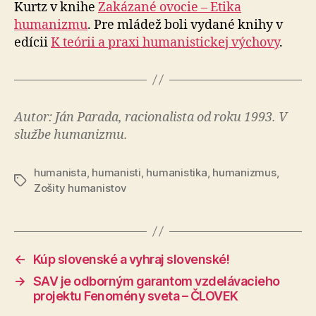
Kurtz v knihe
Zakázané ovocie – Etika
humanizmu
. Pre mládež boli vydané knihy v
edícii
K teórii a praxi humanistickej výchovy
.
Autor: Ján Parada, racionalista od roku 1993. V
službe humanizmu.
humanista
,
humanisti
,
humanistika
,
humanizmus
,
Značky
Zošity humanistov
←
Kúp slovenské a vyhraj slovenské!
→
SAV je odborným garantom vzdelávacieho
projektu Fenomény sveta – ČLOVEK