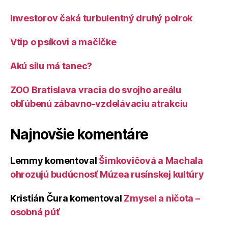
Investorov čaká turbulentný druhý polrok
Vtip o psíkovi a mačičke
Akú silu má tanec?
ZOO Bratislava vracia do svojho areálu
obľúbenú zábavno-vzdelávaciu atrakciu
Najnovšie komentáre
Lemmy
komentoval
Šimkovičová a Machala
ohrozujú budúcnosť Múzea rusínskej kultúry
Kristián Čura
komentoval
Zmysel a ničota –
osobná púť