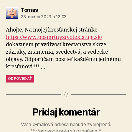
hovorí:
Tomas
28. marca 2023 o 12:03
Ahojte, Na mojej kresťanskej stránke
https://www.posmrtnyzivotexistuje.sk/
dokazujem pravdivosť kresťanstva skrze
zázraky, znamenia, svedectvá, a vedecké
objavy. Odporúčam pozrieť každému jednému
kresťanovi !!!,,,,
ODPOVEDAŤ
Pridaj komentár
Vaša e-mailová adresa nebude zverejnená.
Vyžadované polia sú označené
*