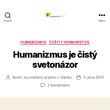
Search
Menu
Humanisti.sk
Kategórie
HUMANIZMUS
ZOŠITY HUMANISTOV
Humanizmus je čistý
svetonázor
Autor:
je uvedený priamo v článku
3. júna 2021
Autor
Dátum
článku
článku
na
2 komentáre
Humanizmus
je
čistý
svetonázor