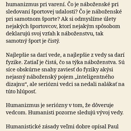
humanizmus pri varení. Čo je náboženské pri
sledovaní športovej udalosti? Čo je náboženské
pri samotnom športe? Ak si odmyslíme úlety
nejakých športovcov, ktorí nejakým spôsobom
deklarujú svoj vzťah k náboženstvu, tak
samotný šport je čistý.
Najlepšie sa darí vede, a najlepšie z vedy sa darí
fyzike. Zatiaľ je čistá, čo sa týka náboženstva. Sú
síce obskúrne snahy zaviesť do fyziky akýsi
nejasný náboženský pojem „inteligentného
dizajnu“, ale seriózni vedci sa nedali nalákať na
túto hlúposť.
Humanizmus je seriózny v tom, že dôveruje
vedcom. Humanisti pozorne sledujú vývoj vedy.
Humanistické zásady veľmi dobre opísal Paul