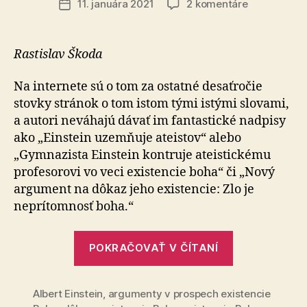
na
11. januára 2021
2 komentáre
Dátum
Nezmysel,
článku
že
zlo
Rastislav Škoda
neexistuje
Na internete sú o tom za ostatné desaťročie
stovky stránok o tom istom tými istými slovami,
a autori neváhajú dávať im fantastické nadpisy
ako „Einstein uzemňuje ateistov“ alebo
„Gymnazista Einstein kontruje ateistickému
profesorovi vo veci existencie boha“ či „Nový
argument na dôkaz jeho existencie: Zlo je
neprítomnosť boha.“
„Nezmysel,
POKRAČOVAŤ V ČÍTANÍ
že
zlo
Albert Einstein
,
argumenty v prospech existencie
neexistuje“