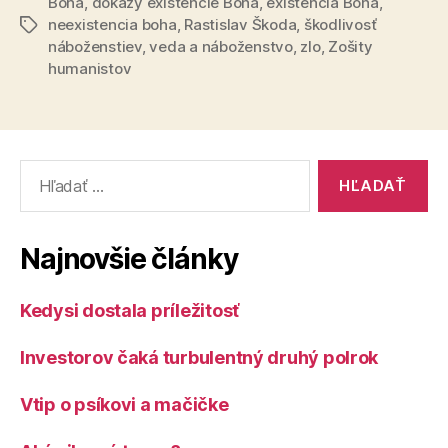
Boha
,
dôkazy existencie Boha
,
existencia Boha
,
neexistencia boha
,
Rastislav Škoda
,
škodlivosť
Značky
náboženstiev
,
veda a náboženstvo
,
zlo
,
Zošity
humanistov
Vyhľadať:
Najnovšie články
Kedysi dostala príležitosť
Investorov čaká turbulentný druhý polrok
Vtip o psíkovi a mačičke