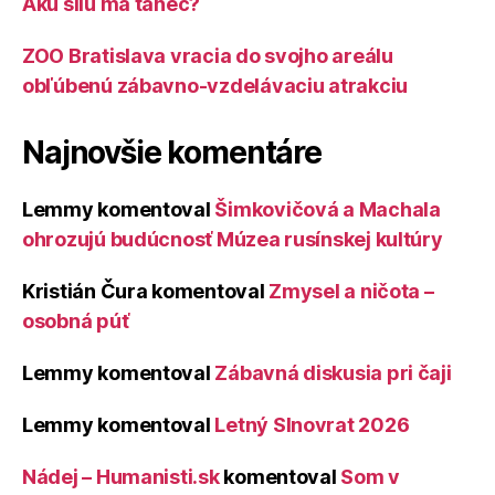
Akú silu má tanec?
ZOO Bratislava vracia do svojho areálu
obľúbenú zábavno-vzdelávaciu atrakciu
Najnovšie komentáre
Lemmy
komentoval
Šimkovičová a Machala
ohrozujú budúcnosť Múzea rusínskej kultúry
Kristián Čura
komentoval
Zmysel a ničota –
osobná púť
Lemmy
komentoval
Zábavná diskusia pri čaji
Lemmy
komentoval
Letný Slnovrat 2026
Nádej – Humanisti.sk
komentoval
Som v