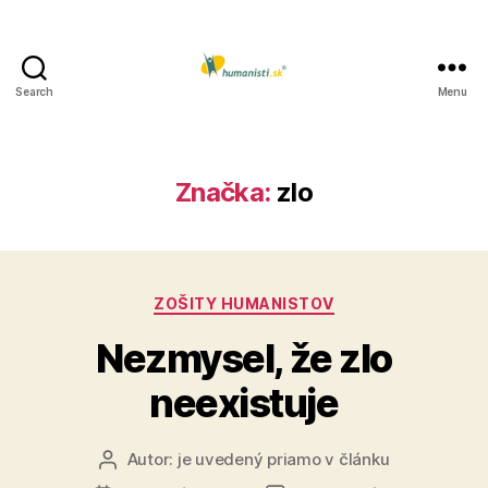
Search
Menu
Humanisti.sk
Značka:
zlo
Kategórie
ZOŠITY HUMANISTOV
Nezmysel, že zlo
neexistuje
Autor:
je uvedený priamo v článku
Autor
článku