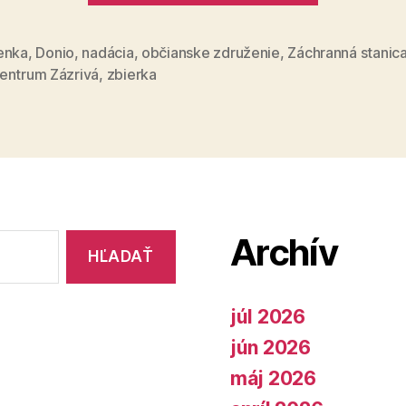
Foundati
rozbehla
enka
,
Donio
,
nadácia
,
občianske združenie
,
Záchranná stanica
entrum Zázrivá
,
zbierka
prvú
kampaň“
Archív
júl 2026
jún 2026
máj 2026