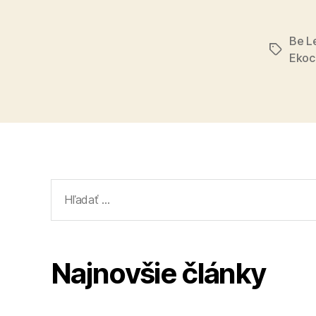
Be L
Značky
Ekoc
Vyhľadať:
Najnovšie články