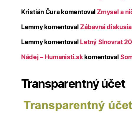
Kristián Čura
komentoval
Zmysel a ni
Lemmy
komentoval
Zábavná diskusia 
Lemmy
komentoval
Letný Slnovrat 2
Nádej – Humanisti.sk
komentoval
Som
Transparentný účet