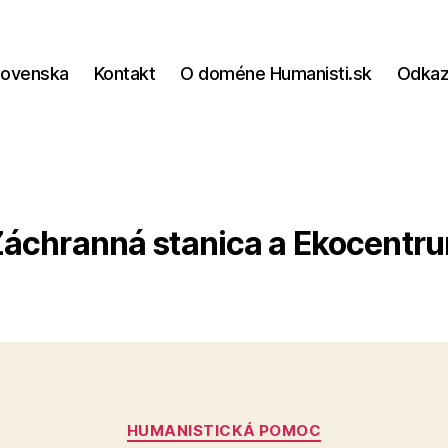
lovenska
Kontakt
O doméne Humanisti.sk
Odka
áchranná stanica a Ekocentr
Kategórie
HUMANISTICKÁ POMOC