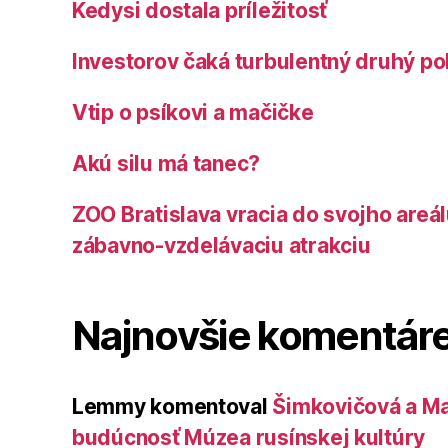
Kedysi dostala príležitosť
Investorov čaká turbulentný druhý po
Vtip o psíkovi a mačičke
Akú silu má tanec?
ZOO Bratislava vracia do svojho areá
zábavno-vzdelávaciu atrakciu
Najnovšie komentár
Lemmy
komentoval
Šimkovičová a Ma
budúcnosť Múzea rusínskej kultúry