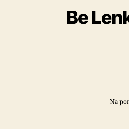
Be Len
Na pom