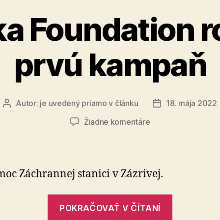
ka Foundation r
prvú kampaň
Autor:
je uvedený priamo v článku
18. mája 2022
Autor
Dátum
článku
článku
na
Žiadne komentáre
Be
Lenka
Foundation
rozbehla
oc Záchrannej stanici v Zázrivej.
prvú
kampaň
„Be
POKRAČOVAŤ V ČÍTANÍ
Lenka