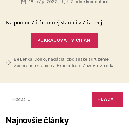
na
18. mája 2022
Žiadne komentáre
Dátum
Be
článku
Lenka
Foundatio
Na pomoc Záchrannej stanici v Zázrivej.
rozbehla
prvú
„Be
kampaň
POKRAČOVAŤ V ČÍTANÍ
Lenka
Foundation
Be Lenka
,
Donio
,
nadácia
,
občianske združenie
rozbehla
,
Značky
Záchranná stanica a Ekocentrum Zázrivá
,
zbierka
prvú
kampaň“
Vyhľadať:
Najnovšie články