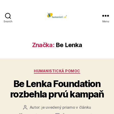
Search
Menu
Humanisti.sk
Značka:
Be Lenka
Kategórie
HUMANISTICKÁ POMOC
Be Lenka Foundation
rozbehla prvú kampaň
Autor:
je uvedený priamo v článku
Autor
článku