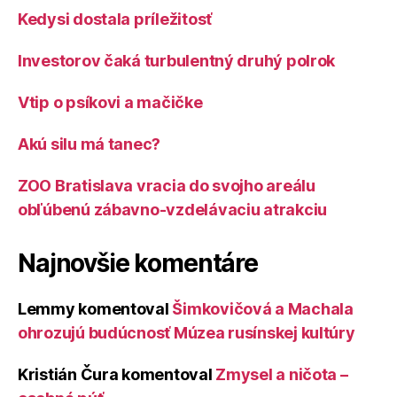
Kedysi dostala príležitosť
Investorov čaká turbulentný druhý polrok
Vtip o psíkovi a mačičke
Akú silu má tanec?
ZOO Bratislava vracia do svojho areálu
obľúbenú zábavno-vzdelávaciu atrakciu
Najnovšie komentáre
Lemmy
komentoval
Šimkovičová a Machala
ohrozujú budúcnosť Múzea rusínskej kultúry
Kristián Čura
komentoval
Zmysel a ničota –