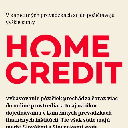
ľudí
si
berú
V kamenných prevádzkach si ale požičiavajú
spotrebit
vyššie sumy.
úver
online
Vybavovanie pôžičiek prechádza čoraz viac
do online prostredia, a to aj na úkor
dojednávania v kamenných prevádzkach
finančných inštitúcií. Tie však stále majú
medzi Slovákmi a Slovenkami svoje