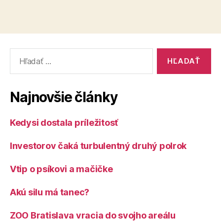
Vyhľadať:
Najnovšie články
Kedysi dostala príležitosť
Investorov čaká turbulentný druhý polrok
Vtip o psíkovi a mačičke
Akú silu má tanec?
ZOO Bratislava vracia do svojho areálu