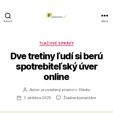
Search
Menu
Humanisti.sk
Kategórie
TLAČOVÉ SPRÁVY
Dve tretiny ľudí si berú
spotrebiteľský úver
online
Autor:
je uvedený priamo v článku
Autor
článku
na
7. októbra 2025
Žiadne komentáre
Dátum
Dve
článku
tretiny