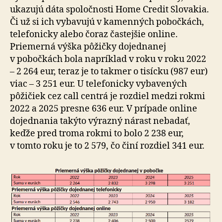
ukazujú dáta spo­loč­nosti Home Credit Slovakia.
Či už si ich vybavujú v ka­men­ných pobočkách,
telefonicky alebo čoraz častejšie online.
Priemerná výška pôžičky dojednanej
v pobočkách bola napríklad v roku v roku 2022
– 2 264 eur, teraz je to takmer o tisícku (987 eur)
viac – 3 251 eur. U telefonicky vybavených
pôžičiek cez call centrá je rozdiel medzi rokmi
2022 a 2025 presne 636 eur. V prípade online
do­jed­na­nia takýto výrazný nárast nebadať,
keďže pred troma rokmi to bolo 2 238 eur,
v tomto roku je to 2 579, čo činí rozdiel 341 eur.