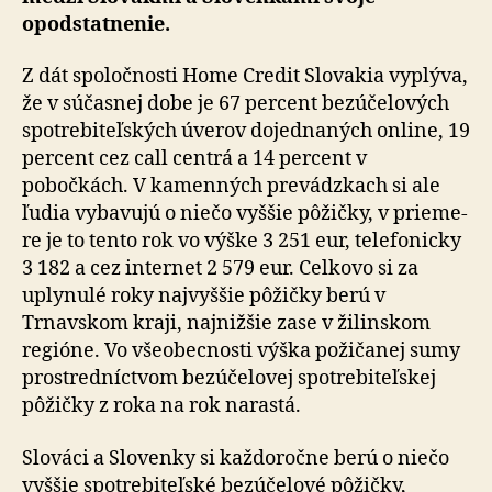
opodstatnenie.
Z dát spoločnosti Home Credit Slovakia vyplýva,
že v súčasnej dobe je 67 percent bezúčelových
spo­tre­bi­teľ­ských úverov dojednaných online, 19
percent cez call centrá a 14 percent v
pobočkách. V kamenných pre­vádz­kach si ale
ľudia vybavujú o niečo vyššie pôžičky, v prie­me­
re je to tento rok vo výške 3 251 eur, telefonicky
3 182 a cez internet 2 579 eur. Celkovo si za
uplynulé roky naj­vyš­šie pôžičky berú v
Trnavskom kraji, najnižšie zase v ži­lin­skom
regióne. Vo všeobecnosti výška požičanej sumy
prostredníctvom bezúčelovej spotrebiteľskej
pôžičky z ro­ka na rok narastá.
Slováci a Slovenky si každoročne berú o niečo
vyššie spotrebiteľské bezúčelové pôžičky,