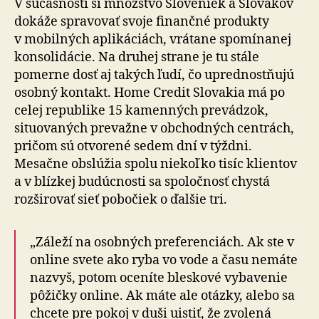
V súčasnosti si množstvo Sloveniek a Slovákov
dokáže spravovať svoje finančné produkty
v mobilných ap­li­ká­ci­ách, vrátane spomínanej
konsolidácie. Na druhej strane je tu stále
pomerne dosť aj takých ľudí, čo uprednostňujú
osobný kontakt. Home Credit Slovakia má po
celej re­pub­li­ke 15 kamenných prevádzok,
situovaných prevažne v obchodných centrách,
pričom sú otvorené sedem dní v týždni.
Mesačne obslúžia spolu niekoľko tisíc klientov
a v blízkej budúcnosti sa spoločnosť chystá
rozširovať sieť pobočiek o ďalšie tri.
„Záleží na osobných preferenciách. Ak ste v
online svete ako ryba vo vode a času nemáte
nazvyš, potom oceníte bleskové vybavenie
pôžičky online. Ak máte ale otázky, alebo sa
chcete pre pokoj v duši uistiť, že zvo­le­ná