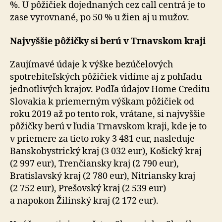
%. U pôžičiek dojednaných cez call centrá je to
zase vy­rov­na­né, po 50 % u žien aj u mužov.
Najvyššie pôžičky si berú v Trnavskom kraji
Zaujímavé údaje k výške bezúčelových
spotrebiteľských pôžičiek vidíme aj z pohľadu
jednotlivých krajov. Podľa údajov Home Creditu
Slovakia k priemerným výškam pôžičiek od
roku 2019 až po tento rok, vrátane, si naj­vyš­šie
pôžičky berú v ľudia Trnavskom kraji, kde je to
v prie­me­re za tieto roky 3 481 eur, nasleduje
Banskobystrický kraj (3 032 eur), Košický kraj
(2 997 eur), Trenčiansky kraj (2 790 eur),
Bratislavský kraj (2 780 eur), Nitriansky kraj
(2 752 eur), Prešovský kraj (2 539 eur)
a napokon Žilinský kraj (2 172 eur).