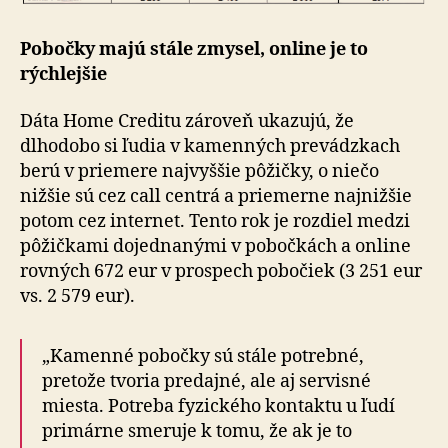
Pobočky majú stále zmysel, online je to
rýchlejšie
Dáta Home Creditu zároveň ukazujú, že
dlhodobo si ľudia v kamenných prevádzkach
berú v priemere najvyššie pôžičky, o niečo
nižšie sú cez call centrá a priemerne najnižšie
potom cez internet. Tento rok je rozdiel medzi
pôžičkami dojednanými v pobočkách a online
rovných 672 eur v prospech pobočiek (3 251 eur
vs. 2 579 eur).
„Kamenné pobočky sú stále potrebné,
pretože tvoria predajné, ale aj servisné
miesta. Potreba fyzického kontaktu u ľudí
primárne smeruje k tomu, že ak je to