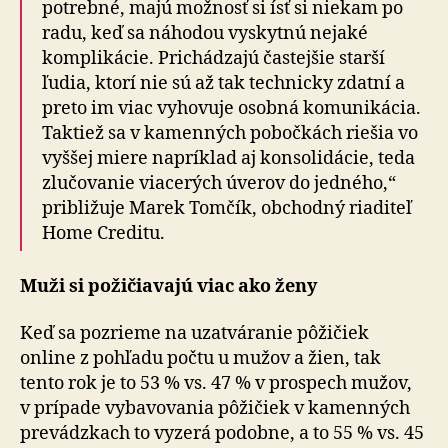
potrebné, majú možnosť si ísť si niekam po
radu, keď sa náhodou vyskytnú nejaké
komplikácie. Prichádzajú častejšie starší
ľudia, ktorí nie sú až tak technicky zdatní a
preto im viac vyhovuje osobná komunikácia.
Taktiež sa v kamenných pobočkách riešia vo
vyššej miere napríklad aj konsolidácie, teda
zlučovanie viacerých úverov do jedného,“
približuje Marek Tomčík, obchodný riaditeľ
Home Creditu.
Muži si požičiavajú viac ako ženy
Keď sa pozrieme na uzatváranie pôžičiek
online z po­hľa­du počtu u mužov a žien, tak
tento rok je to 53 % vs. 47 % v prospech mužov,
v prípade vybavovania pôžičiek v ka­men­ných
prevádzkach to vyzerá podobne, a to 55 % vs. 45