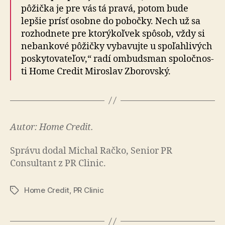
pôžička je pre vás tá pravá, potom bude
lepšie prísť osobne do pobočky. Nech už sa
rozhodnete pre kto­rý­koľ­vek spôsob, vždy si
nebankové pôžičky vybavujte u spoľahlivých
poskytovateľov,“ radí ombudsman spo­loč­nos­
ti Home Credit Miroslav Zborovský.
Autor: Home Credit.
Správu dodal Michal Račko, Senior PR
Consultant z PR Clinic.
Home Credit
,
PR Clinic
Značky