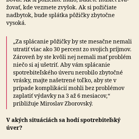
žo­vať, kde vezmete zvyšok. Ak si požičiate
nadbytok, bude splátka pôžičky zbytočne
vysoká.
„Za splácanie pôžičky by ste mesačne nemali
utratiť viac ako 30 percent zo svojich príjmov.
Zároveň by ste kvôli nej nemali mať problém
niečo si aj ušetriť. Aby vám splácanie
spotrebiteľského úveru nerobilo zbytočné
vrásky, majte našetrené toľko, aby ste v
prípade komplikácií mohli bez problémov
zaplatiť výdavky na 3 až 6 mesiacov,“
približuje Miroslav Zborovský.
V akých situáciách sa hodí spotrebiteľský
úver?