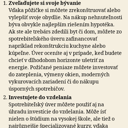
Zveľaďujete si svoje bývanie
Vďaka pôžičke si môžete zrekonštruovať alebo
vylepšiť svoje obydlie. Na nákup nehnuteľnosti
býva obvykle najlepším riešením hypotéka.
Ak ste ale trebárs zdedili byt či dom, môžete zo
spotrebiteľského úveru za­fi­nan­co­vať
napríklad rekonštrukciu kuchyne alebo
kúpeľne. Úver oceníte aj v prípade, keď budete
chcieť v dlho­do­bom horizonte ušetriť za
energie. Požičané peniaze môžete investovať
do zateplenia, výmeny okien, moderných
vykurovacích zariadení či do nákupu
úsporných spotrebičov.
Investujete do vzdelania
Spotrebiteľský úver môžete použiť aj na
úhradu investície do vzdelania. Môže ísť
nielen o štúdium na vysokej škole, ale tiež o
najrôznejšie špecializované kurzy, vďaka