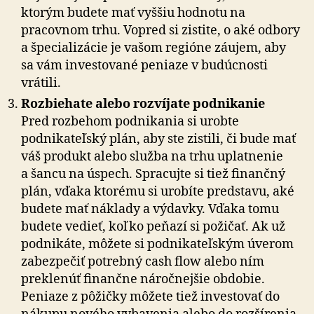
ktorým budete mať vyššiu hodnotu na
pracovnom trhu. Vopred si zistite, o aké odbory
a špecializácie je vašom regióne záujem, aby
sa vám investované peniaze v budúcnosti
vrátili.
Rozbiehate alebo rozvíjate podnikanie
Pred rozbehom podnikania si urobte
podnikateľský plán, aby ste zistili, či bude mať
váš produkt alebo služba na trhu uplatnenie
a šancu na úspech. Spracujte si tiež finančný
plán, vďaka ktorému si urobíte predstavu, aké
budete mať náklady a výdavky. Vďaka tomu
budete vedieť, koľko peňazí si požičať. Ak už
podnikáte, môžete si podnikateľským úverom
zabezpečiť potrebný cash flow alebo ním
preklenúť finančne náročnejšie obdobie.
Peniaze z pôžičky môžete tiež investovať do