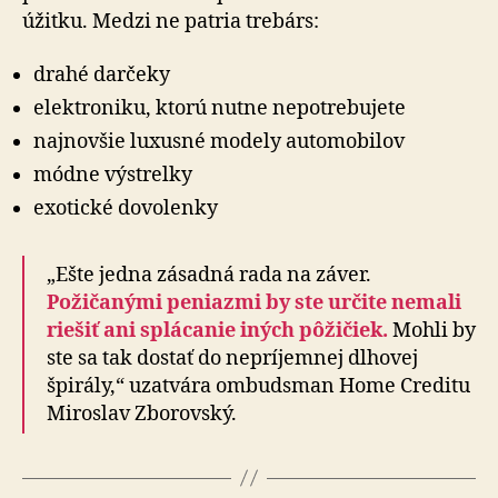
úžitku. Medzi ne patria trebárs:
drahé darčeky
elektroniku, ktorú nutne nepotrebujete
najnovšie luxusné modely automobilov
módne výstrelky
exotické dovolenky
„Ešte jedna zásadná rada na záver.
Požičanými peniazmi by ste určite nemali
riešiť ani splácanie iných pôžičiek.
Mohli by
ste sa tak dostať do ne­prí­jem­nej dlhovej
špirály,“ uzatvára ombudsman Home Creditu
Miroslav Zborovský.