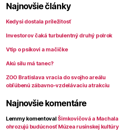
Najnovšie články
Kedysi dostala príležitosť
Investorov čaká turbulentný druhý polrok
Vtip o psíkovi a mačičke
Akú silu má tanec?
ZOO Bratislava vracia do svojho areálu
obľúbenú zábavno-vzdelávaciu atrakciu
Najnovšie komentáre
Lemmy
komentoval
Šimkovičová a Machala
ohrozujú budúcnosť Múzea rusínskej kultúry