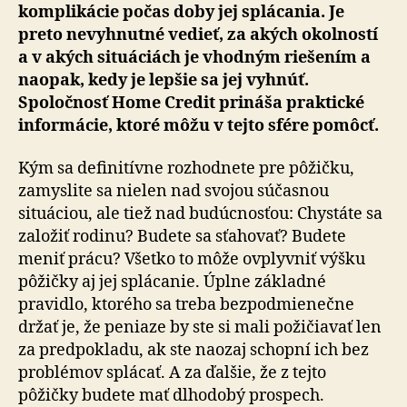
komplikácie počas doby jej splácania. Je
preto nevyhnutné vedieť, za akých okolností
a v akých situáciách je vhodným riešením a
naopak, kedy je lepšie sa jej vyhnúť.
Spoločnosť Home Credit pri­ná­ša praktické
informácie, ktoré môžu v tejto sfére pomôcť.
Kým sa definitívne rozhodnete pre pôžičku,
zamyslite sa nielen nad svojou súčasnou
situáciou, ale tiež nad budúcnosťou: Chystáte sa
založiť rodinu? Budete sa sťahovať? Budete
meniť prácu? Všetko to môže ovplyvniť výšku
pôžičky aj jej splácanie. Úplne základné
pravidlo, ktorého sa treba bezpodmienečne
držať je, že peniaze by ste si mali požičiavať len
za predpokladu, ak ste naozaj schopní ich bez
problémov splácať. A za ďalšie, že z tejto
pôžičky budete mať dlhodobý prospech.