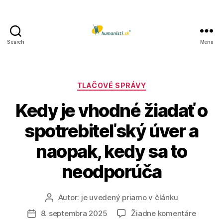
Search
Menu
Humanisti.sk
Kategórie
TLAČOVÉ SPRÁVY
Kedy je vhodné žiadať o
spotrebiteľský úver a
naopak, kedy sa to
neodporúča
Autor:
je uvedený priamo v článku
Autor
článku
na
8. septembra 2025
Žiadne komentáre
Dátum