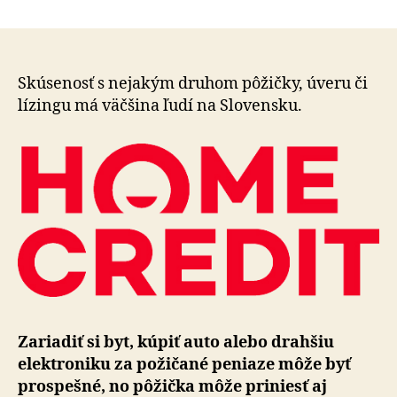
Kedy
článku
je
vhodné
žiadať
o
Skúsenosť s nejakým druhom pôžičky, úveru či
spotreb
lízingu má väčšina ľudí na Slovensku.
úver
a
naopak,
kedy
sa
to
neodpo
Zariadiť si byt, kúpiť auto alebo drahšiu
elektroniku za požičané peniaze môže byť
prospešné, no pôžička môže priniesť aj