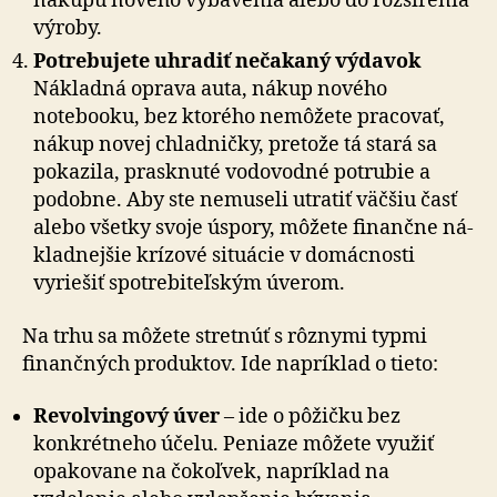
nákupu nového vybavenia alebo do rozšírenia
výroby.
Potrebujete uhradiť nečakaný výdavok
Nákladná oprava auta, nákup nového
notebooku, bez ktorého nemôžete pracovať,
nákup novej chladničky, pretože tá stará sa
pokazila, prasknuté vodovodné potrubie a
podobne. Aby ste nemuseli utratiť väčšiu časť
alebo všetky svoje úspory, môžete finančne ná­
klad­nej­šie krízové situácie v domácnosti
vyriešiť spo­tre­bi­teľ­ským úverom.
Na trhu sa môžete stretnúť s rôznymi typmi
finančných produktov. Ide napríklad o tieto:
Revolvingový úver
– ide o pôžičku bez
konkrétneho účelu. Peniaze môžete využiť
opakovane na čokoľvek, napríklad na