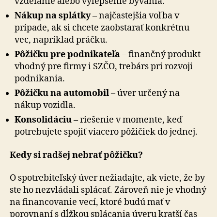
vzdelanie alebo vylepšenie bývania.
Nákup na splátky
– najčastejšia voľba v
prípade, ak si chcete zaobstarať konkrétnu
vec, napríklad práčku.
Pôžičku pre podnikateľa
– finančný produkt
vhodný pre firmy i SZČO, trebárs pri rozvoji
podnikania.
Pôžičku na automobil
– úver určený na
nákup vozidla.
Konsolidáciu
– riešenie v momente, keď
potrebujete spojiť viacero pôžičiek do jednej.
Kedy si radšej nebrať pôžičku?
O spotrebiteľský úver nežiadajte, ak viete, že by
ste ho nezvládali splácať. Zároveň nie je vhodný
na financovanie vecí, ktoré budú mať v
porovnaní s dĺžkou splácania úveru kratší čas