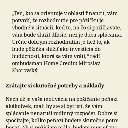
„Ten, kto sa orientuje v oblasti financií, vám
potvrdí, že rozhodnutie pre pôžičku je
vhodné v situácii, keď to, na čo si požičiavate,
vám bude slúžiť dlhšie, než je doba splácania.
Určite dobrým rozhodnutím je tiež to, ak
bude pôžička slúžiť ako investícia do
budúcnosti, ktorá sa vám vráti,“ radí
ombudsman Home Creditu Miroslav
Zborovský.
Zrátajte si skutočné potreby a náklady
Nech už je vaša motivácia na požičanie peňazí
akákoľvek, mali by ste si byť istí, že vám
splácanie nenaruší rodinný rozpočet. Dobre si
spočítajte, koľko peňazí budete sku­toč­ne potre­
bo­vať. Ak si požičiate málo, budete musieť zva­