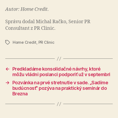
Autor: Home Credit.
Správu dodal Michal Račko, Senior PR
Consultant z PR Clinic.
Home Credit
,
PR Clinic
Značky
←
Predkladáme konsolidačné návrhy, ktoré
môžu vládni poslanci podporiť už v septembri
→
Pozvánka na prvé stretnutie v sade. „Sadíme
budúcnosť“ pozýva na praktický seminár do
Brezna