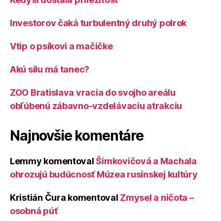
Investorov čaká turbulentný druhý polrok
Vtip o psíkovi a mačičke
Akú silu má tanec?
ZOO Bratislava vracia do svojho areálu
obľúbenú zábavno-vzdelávaciu atrakciu
Najnovšie komentáre
Lemmy
komentoval
Šimkovičová a Machala
ohrozujú budúcnosť Múzea rusínskej kultúry
Kristián Čura
komentoval
Zmysel a ničota –
osobná púť