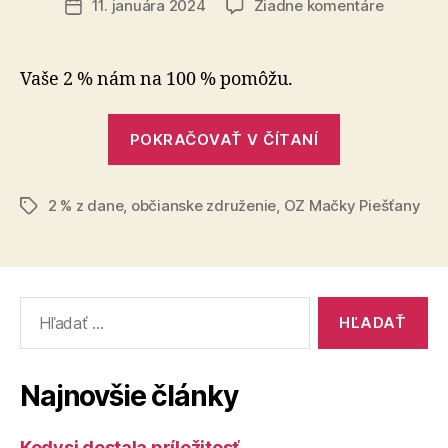
na
11. januára 2024
Žiadne komentáre
Dátum
2
článku
%
z
Vaše 2 % nám na 100 % pomôžu.
daní
pre
„2
OZ
POKRAČOVAŤ V ČÍTANÍ
%
Mačky
z
Piešťany
2 % z dane
,
občianske združenie
,
OZ Mačky Piešťany
daní
Značky
pre
OZ
Mačky
Vyhľadať:
Piešťany“
Najnovšie články
Kedysi dostala príležitosť