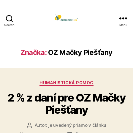
Search
Menu
Humanisti.sk
Značka:
OZ Mačky Piešťany
Kategórie
HUMANISTICKÁ POMOC
2 % z daní pre OZ Mačky
Piešťany
Autor:
je uvedený priamo v článku
Autor
článku