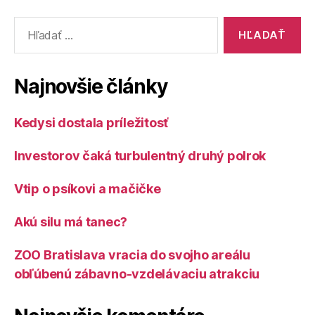
Vyhľadať:
Najnovšie články
Kedysi dostala príležitosť
Investorov čaká turbulentný druhý polrok
Vtip o psíkovi a mačičke
Akú silu má tanec?
ZOO Bratislava vracia do svojho areálu
obľúbenú zábavno-vzdelávaciu atrakciu