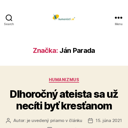
Search
Menu
Humanisti.sk
Značka:
Ján Parada
Kategórie
HUMANIZMUS
Dlhoročný ateista sa už
necíti byť kresťanom
Autor:
je uvedený priamo v článku
15. júna 2021
Autor
Dátum
článku
článku