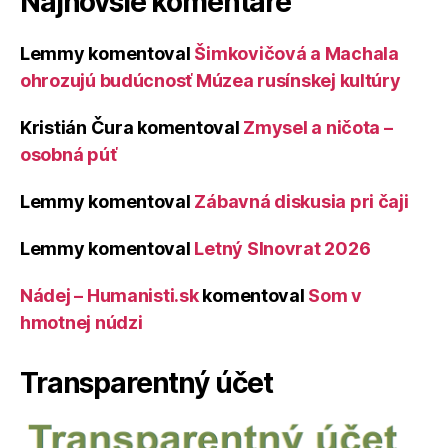
Najnovšie komentáre
Lemmy
komentoval
Šimkovičová a Machala
ohrozujú budúcnosť Múzea rusínskej kultúry
Kristián Čura
komentoval
Zmysel a ničota –
osobná púť
Lemmy
komentoval
Zábavná diskusia pri čaji
Lemmy
komentoval
Letný Slnovrat 2026
Nádej – Humanisti.sk
komentoval
Som v
hmotnej núdzi
Transparentný účet