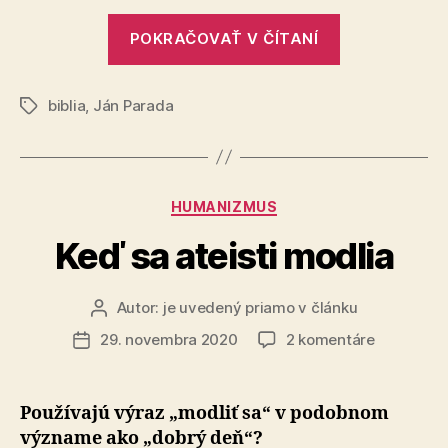
„Teologické
POKRAČOVAŤ V ČÍTANÍ
okienko
I.“
biblia
,
Ján Parada
Značky
Kategórie
HUMANIZMUS
Keď sa ateisti modlia
Autor:
je uvedený priamo v článku
Autor
článku
na
29. novembra 2020
2 komentáre
Dátum
Keď
článku
sa
ateisti
Používajú výraz „modliť sa“ v podobnom
modlia
význame ako „dobrý deň“?