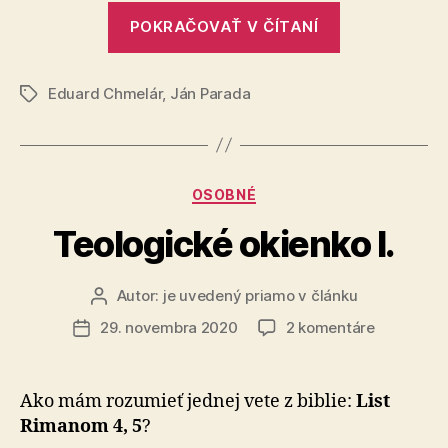
„Vulgárny
POKRAČOVAŤ V ČÍTANÍ
Chmelár
sníval,
Eduard Chmelár
,
Ján Parada
že
Značky
bude
prezidentom
Kategórie
OSOBNÉ
Teologické okienko I.
Autor:
je uvedený priamo v článku
Autor
článku
na
29. novembra 2020
2 komentáre
Dátum
Teologick
článku
okienko
I.
Ako mám rozumieť jednej vete z biblie:
List
Rimanom 4, 5
?