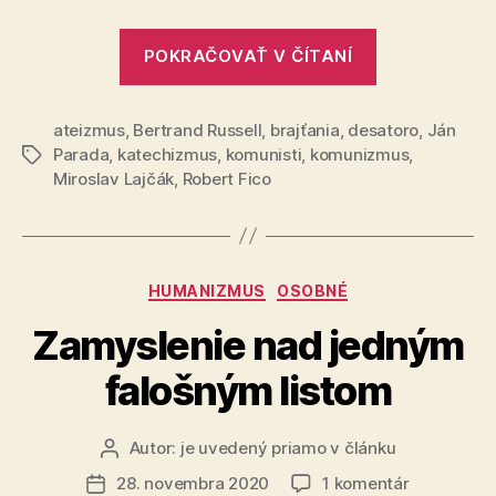
„Keď
POKRAČOVAŤ V ČÍTANÍ
sa
ateisti
ateizmus
,
Bertrand Russell
,
brajťania
,
desatoro
modlia“
,
Ján
Parada
,
katechizmus
,
komunisti
,
komunizmus
,
Značky
Miroslav Lajčák
,
Robert Fico
Kategórie
HUMANIZMUS
OSOBNÉ
Zamyslenie nad jedným
falošným listom
Autor:
je uvedený priamo v článku
Autor
článku
na
28. novembra 2020
1 komentár
Dátum