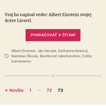
Zamysleni
článku
nad
jedným
Vraj ho napísal vedec Albert Einstein svojej
falošným
dcére Lieserl.
listom
„Zamyslenie
POKRAČOVAŤ V ČÍTANÍ
nad
jedným
Albert Einstein
,
Ján Parada
,
Katharine Rosová
falošným
,
Rastislav Škoda
,
škodlivosť náboženstiev
,
Zošity
Značky
listom“
humanistov
Stránkovanie
…
←
Novšie
1
72
73
príspevkov