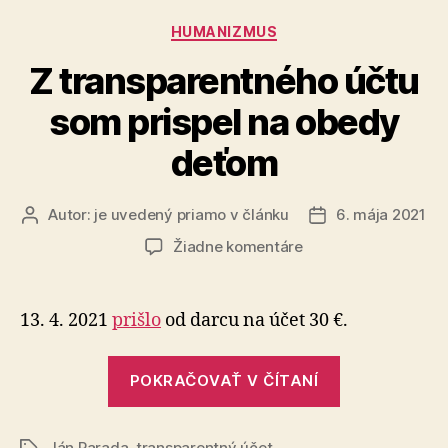
Kategórie
HUMANIZMUS
Z transparentného účtu
som prispel na obedy
deťom
Autor:
je uvedený priamo v článku
6. mája 2021
Autor
Dátum
článku
článku
na
Žiadne komentáre
Z
transparentného
účtu
13. 4. 2021
prišlo
od darcu na účet 30 €.
som
prispel
„Z
na
POKRAČOVAŤ V ČÍTANÍ
transparent
obedy
účtu
deťom
Ján Parada
,
transparentný účet