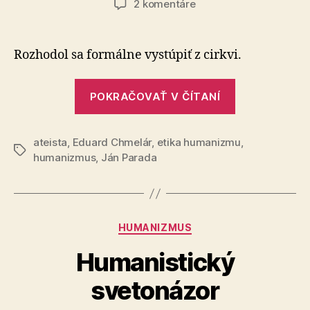
na
2 komentáre
Dlhoročný
ateista
sa
Rozhodol sa formálne vystúpiť z cirkvi.
už
necíti
„Dlhoročný
byť
POKRAČOVAŤ V ČÍTANÍ
ateista
kresťanom
sa
ateista
,
Eduard Chmelár
,
etika humanizmu
už
,
Značky
humanizmus
,
Ján Parada
necíti
byť
kresťanom“
Kategórie
HUMANIZMUS
Humanistický
svetonázor