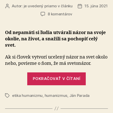
Autor:
je uvedený priamo v článku
15. júna 2021
Autor
Dátum
článku
článku
na
8 komentárov
Humanistický
svetonázor
Od nepamäti si ľudia utvárali názor na svoje
okolie, na život, a snažili sa pochopiť celý
svet.
Ak si človek vytvorí ucelený názor na svet okolo
neho, povieme o ňom, že má svetonázor.
„Humanistic
POKRAČOVAŤ V ČÍTANÍ
svetonázor“
etika humanizmu
,
humanizmus
,
Ján Parada
Značky