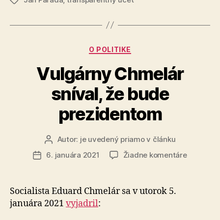
som
Značky
prispel
na
obedy
Kategórie
O POLITIKE
deťom“
Vulgárny Chmelár
sníval, že bude
prezidentom
Autor:
je uvedený priamo v článku
Autor
článku
na
6. januára 2021
Žiadne komentáre
Dátum
Vulgárny
článku
Chmelár
sníval,
Socialista Eduard Chmelár sa v utorok 5.
že
januára 2021
vyjadril
:
bude
preziden