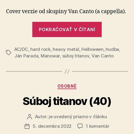
titanov
(41)
Cover verzie od skupiny Van Canto (a cappella).
„Súboj
POKRAČOVAŤ V ČÍTANÍ
titanov
(41)“
AC/DC
,
hard rock
,
heavy metal
,
Helloween
,
hudba
,
Značky
Ján Parada
,
Manowar
,
súboj titanov
,
Van Canto
Kategórie
OSOBNÉ
Súboj titanov (40)
Autor:
je uvedený priamo v článku
Autor
článku
na
5. decembra 2022
1 komentár
Dátum
Súboj
článku