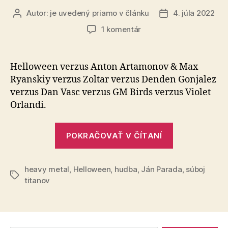
Autor:
je uvedený priamo v článku
4. júla 2022
Autor
Dátum
článku
článku
na
1 komentár
Súboj
titanov
(29)
Helloween verzus Anton Artamonov & Max
Ryanskiy verzus Zoltar verzus Denden Gonjalez
verzus Dan Vasc verzus GM Birds verzus Violet
Orlandi.
„Súboj
POKRAČOVAŤ V ČÍTANÍ
titanov
(29)“
heavy metal
,
Helloween
,
hudba
,
Ján Parada
,
súboj
Značky
titanov