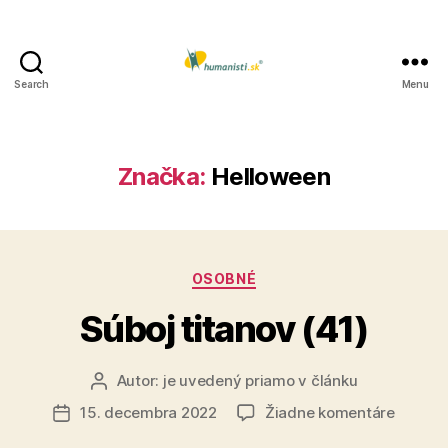
Search
Menu
Humanisti.sk
Značka:
Helloween
Kategórie
OSOBNÉ
Súboj titanov (41)
Autor:
je uvedený priamo v článku
Autor
článku
na
15. decembra 2022
Žiadne komentáre
Dátum
Súboj
článku