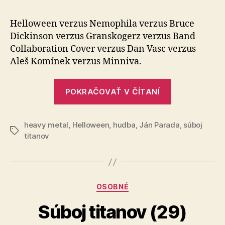
titanov
(40)
Helloween verzus Nemophila verzus Bruce
Dickinson verzus Granskogerz verzus Band
Collaboration Cover verzus Dan Vasc verzus
Aleš Komínek verzus Minniva.
„Súboj
POKRAČOVAŤ V ČÍTANÍ
titanov
(40)“
heavy metal
,
Helloween
,
hudba
,
Ján Parada
,
súboj
Značky
titanov
Kategórie
OSOBNÉ
Súboj titanov (29)