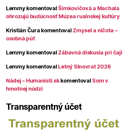
Lemmy
komentoval
Šimkovičová a Machala
ohrozujú budúcnosť Múzea rusínskej kultúry
Kristián Čura
komentoval
Zmysel a ničota –
osobná púť
Lemmy
komentoval
Zábavná diskusia pri čaji
Lemmy
komentoval
Letný Slnovrat 2026
Nádej – Humanisti.sk
komentoval
Som v
hmotnej núdzi
Transparentný účet