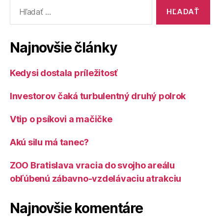
Vyhľadať:
Najnovšie články
Kedysi dostala príležitosť
Investorov čaká turbulentný druhý polrok
Vtip o psíkovi a mačičke
Akú silu má tanec?
ZOO Bratislava vracia do svojho areálu
obľúbenú zábavno-vzdelávaciu atrakciu
Najnovšie komentáre