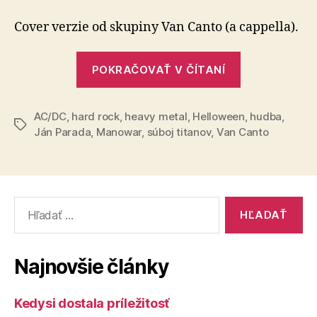
titanov
(41)
Cover verzie od skupiny Van Canto (a cappella).
„Súboj
POKRAČOVAŤ V ČÍTANÍ
titanov
(41)“
AC/DC
,
hard rock
,
heavy metal
,
Helloween
,
hudba
,
Značky
Ján Parada
,
Manowar
,
súboj titanov
,
Van Canto
Vyhľadať:
Najnovšie články
Kedysi dostala príležitosť