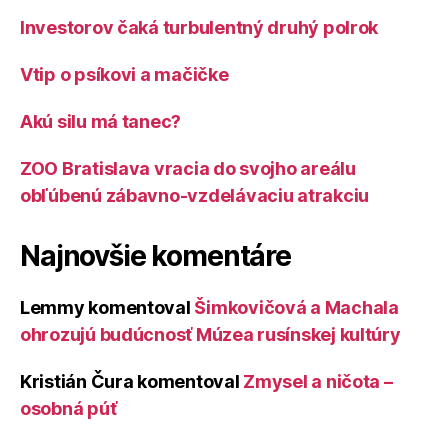
Investorov čaká turbulentný druhý polrok
Vtip o psíkovi a mačičke
Akú silu má tanec?
ZOO Bratislava vracia do svojho areálu
obľúbenú zábavno-vzdelávaciu atrakciu
Najnovšie komentáre
Lemmy
komentoval
Šimkovičová a Machala
ohrozujú budúcnosť Múzea rusínskej kultúry
Kristián Čura
komentoval
Zmysel a ničota –
osobná púť