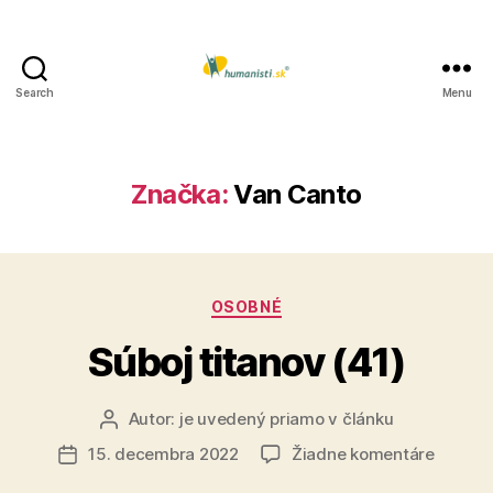
Search
Menu
Humanisti.sk
Značka:
Van Canto
Kategórie
OSOBNÉ
Súboj titanov (41)
Autor:
je uvedený priamo v článku
Autor
článku
na
15. decembra 2022
Žiadne komentáre
Dátum
Súboj
článku