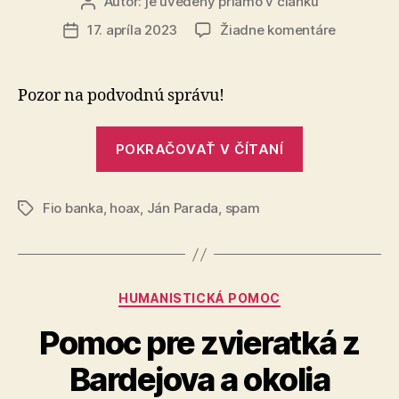
Autor:
je uvedený priamo v článku
Autor
článku
na
17. apríla 2023
Žiadne komentáre
Dátum
Pre
článku
klientov
FIO
Pozor na podvodnú správu!
banky
„Pre
POKRAČOVAŤ V ČÍTANÍ
klientov
FIO
Fio banka
,
hoax
,
Ján Parada
,
spam
banky“
Značky
Kategórie
HUMANISTICKÁ POMOC
Pomoc pre zvieratká z
Bardejova a okolia