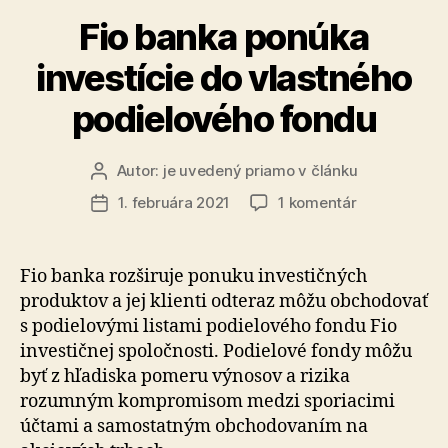
Fio banka ponúka
investície do vlastného
podielového fondu
Autor:
je uvedený priamo v článku
Autor
článku
na
1. februára 2021
1 komentár
Dátum
Fio
článku
banka
ponúka
Fio banka rozširuje ponuku investičných
investície
produktov a jej klienti odteraz môžu obchodovať
do
s podielovými listami podielového fondu Fio
vlastného
investičnej spoločnosti. Podielové fondy môžu
podielového
byť z hľadiska pomeru výnosov a rizika
fondu
rozumným kompromisom medzi sporiacimi
účtami a samostatným obchodovaním na