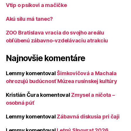
Vtip o psíkovi a mačičke
Akú silu má tanec?
ZOO Bratislava vracia do svojho areálu
obľúbenú zábavno-vzdelávaciu atrakciu
Najnovšie komentáre
Lemmy
komentoval
Šimkovičová a Machala
ohrozujú budúcnosť Múzea rusínskej kultúry
Kristián Čura
komentoval
Zmysel a ničota –
osobná púť
Lemmy
komentoval
Zábavná diskusia pri čaji
Lemmy
komentoval
Letný Slnovrat 2026