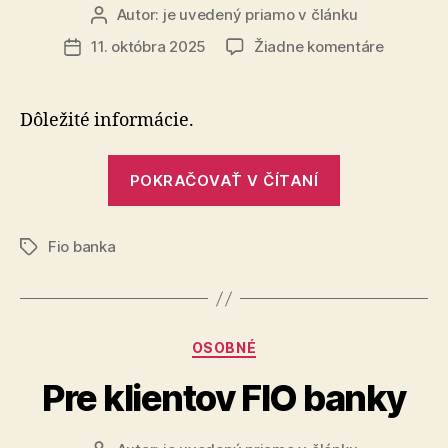
Autor:
je uvedený priamo v článku
Autor
článku
na
11. októbra 2025
Žiadne komentáre
Dátum
Desatoro
článku
bezpečn
používan
Dôležité informácie.
internet
bankingu
„Desatoro
POKRAČOVAŤ V ČÍTANÍ
bezpečného
používania
Fio banka
internet
Značky
bankingu“
Kategórie
OSOBNÉ
Pre klientov FIO banky