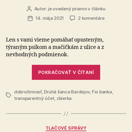
Autor:
je uvedený priamo v článku
Autor
článku
na
14. mája 2021
2 komentáre
Dátum
Pomoc
článku
pre
zvieratká
Len s vami vieme pomáhať opusteným,
z
týraným psíkom a mačičkám z ulice a z
Bardejova
nevhodných podmienok.
a
okolia
„Pomoc
POKRAČOVAŤ V ČÍTANÍ
pre
zvieratká
dobročinnosť
,
Druhá šanca Bardejov
,
Fio banka
z
,
Značky
transparentný účet
,
zbierka
Bardejova
a
okolia“
Kategórie
TLAČOVÉ SPRÁVY