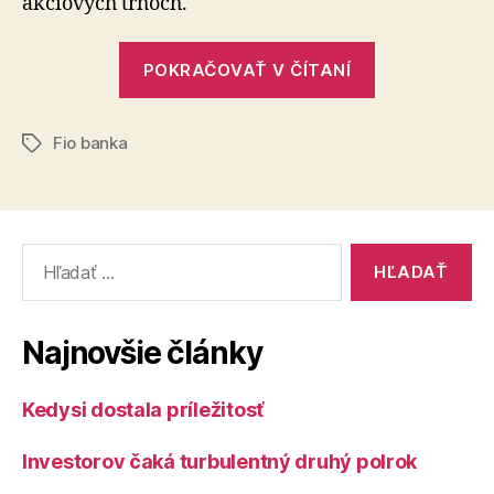
akciových trhoch.
„Fio
POKRAČOVAŤ V ČÍTANÍ
banka
ponúka
Fio banka
investície
Značky
do
vlastného
podielového
Vyhľadať:
fondu“
Najnovšie články
Kedysi dostala príležitosť
Investorov čaká turbulentný druhý polrok