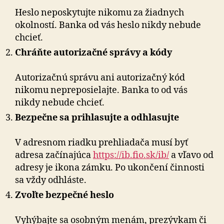
Heslo neposkytujte nikomu za žiadnych
okolností. Banka od vás heslo nikdy nebude
chcieť.
Chráňte autorizačné správy a kódy
Autorizačnú správu ani autorizačný kód
nikomu ne­pre­po­sie­laj­te. Banka to od vás
nikdy nebude chcieť.
Bezpečne sa prihlasujte a odhlasujte
V adresnom riadku prehliadača musí byť
adresa za­čí­na­jú­ca
https://ib.fio.sk/ib/
a vľavo od
adresy je ikona zám­ku. Po ukončení činnosti
sa vždy odhláste.
Zvoľte bezpečné heslo
Vyhýbajte sa osobným menám, prezývkam či