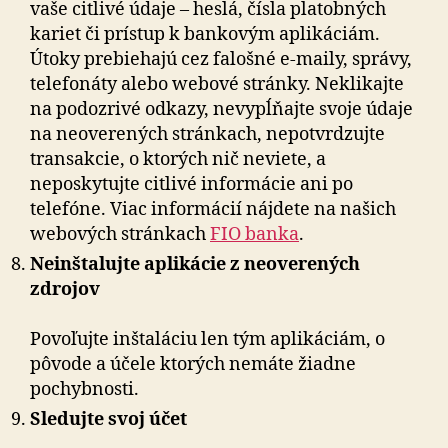
vaše cit­li­vé údaje – heslá, čísla platobných
kariet či prístup k bankovým aplikáciám.
Útoky prebiehajú cez falošné e-maily, správy,
telefonáty alebo webové stránky. Ne­kli­kaj­te
na podozrivé odkazy, nevypĺňajte svoje údaje
na neoverených stránkach, nepotvrdzujte
transakcie, o ktorých nič neviete, a
neposkytujte citlivé informácie ani po
telefóne. Viac informácií nájdete na našich
webových stránkach
FIO banka
.
Neinštalujte aplikácie z neoverených
zdrojov
Povoľujte inštaláciu len tým aplikáciám, o
pôvode a účele ktorých nemáte žiadne
pochybnosti.
Sledujte svoj účet