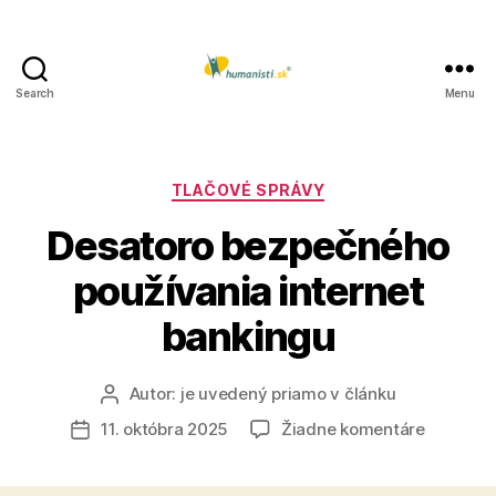
Search
Menu
Humanisti.sk
Kategórie
TLAČOVÉ SPRÁVY
Desatoro bezpečného
používania internet
bankingu
Autor:
je uvedený priamo v článku
Autor
článku
na
11. októbra 2025
Žiadne komentáre
Dátum
Desatoro
článku
bezpečn