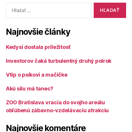
Vyhľadať:
Najnovšie články
Kedysi dostala príležitosť
Investorov čaká turbulentný druhý polrok
Vtip o psíkovi a mačičke
Akú silu má tanec?
ZOO Bratislava vracia do svojho areálu
obľúbenú zábavno-vzdelávaciu atrakciu
Najnovšie komentáre