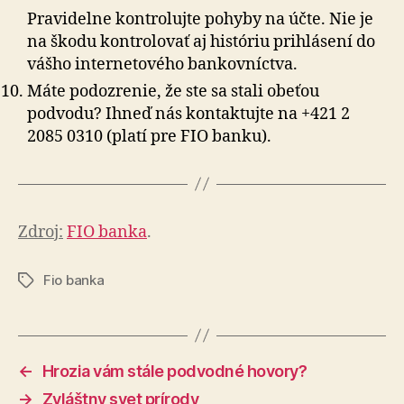
Pravidelne kontrolujte pohyby na účte. Nie je
na škodu kontrolovať aj históriu prihlásení do
vášho in­ter­ne­to­vé­ho bankovníctva.
Máte podozrenie, že ste sa stali obeťou
podvodu? Ihneď nás kontaktujte na +421 2
2085 0310 (platí pre FIO banku).
Zdroj:
FIO banka
.
Fio banka
Značky
←
Hrozia vám stále podvodné hovory?
→
Zvláštny svet prírody