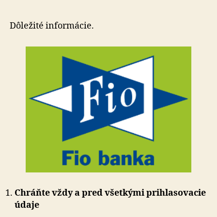
používan
internet
bankingu
Dôležité informácie.
Chráňte vždy a pred všetkými prihlasovacie
údaje