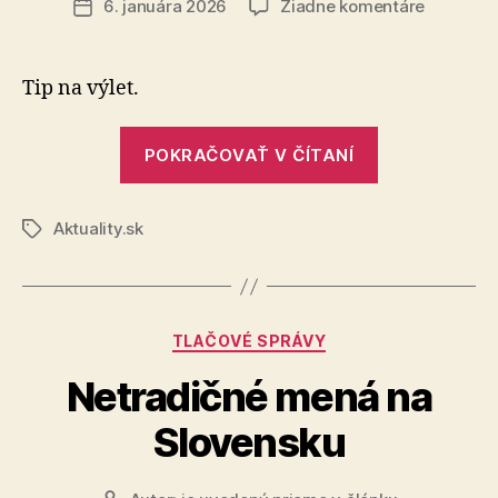
na
6. januára 2026
Žiadne komentáre
Dátum
Chceli
článku
by
ste
Tip na výlet.
zažiť
rozprávk
„Chceli
atmosfér
POKRAČOVAŤ V ČÍTANÍ
by
ste
Aktuality.sk
zažiť
Značky
rozprávkovú
atmosféru?“
Kategórie
TLAČOVÉ SPRÁVY
Netradičné mená na
Slovensku