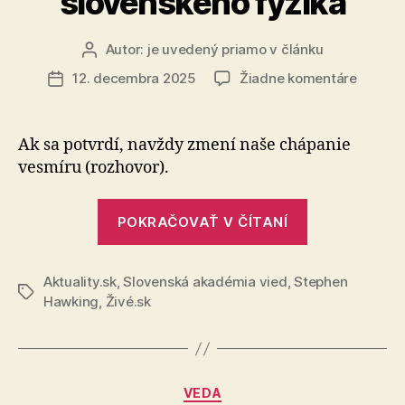
slovenského fyzika
Autor:
je uvedený priamo v článku
Autor
článku
na
12. decembra 2025
Žiadne komentáre
Dátum
Prelom
článku
teória
sloven
Ak sa potvrdí, navždy zmení naše chápanie
fyzika
vesmíru (rozhovor).
„Prelomová
POKRAČOVAŤ V ČÍTANÍ
teória
slovenského
Aktuality.sk
,
Slovenská akadémia vied
,
Stephen
fyzika“
Značky
Hawking
,
Živé.sk
Kategórie
VEDA