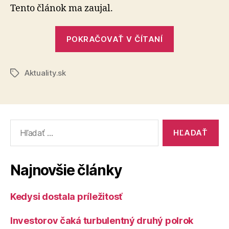
dôchodku
Tento článok ma zaujal.
neznamená
prechod
„Prechod
do
POKRAČOVAŤ V ČÍTANÍ
do
štvrtého,
dôchodku
ale
do
Aktuality.sk
neznamená
Značky
tretieho
prechod
veku
do
štvrtého,
Vyhľadať:
ale
do
tretieho
Najnovšie články
veku“
Kedysi dostala príležitosť
Investorov čaká turbulentný druhý polrok