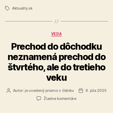
občiansky
Aktuality.sk
zákon“
Značky
Kategórie
VEDA
Prechod do dôchodku
neznamená prechod do
štvrtého, ale do tretieho
veku
Autor:
je uvedený priamo v článku
6. júla 2025
Autor
Dátum
článku
článku
na
Žiadne komentáre
Prechod
do