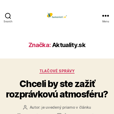
Search
Menu
Humanisti.sk
Značka:
Aktuality.sk
Kategórie
TLAČOVÉ SPRÁVY
Chceli by ste zažiť
rozprávkovú atmosféru?
Autor:
je uvedený priamo v článku
Autor
článku