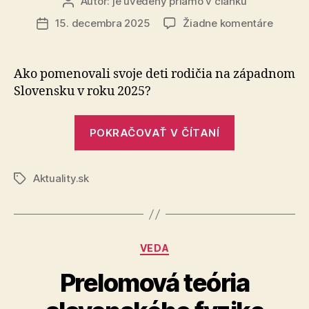
Autor:
je uvedený priamo v článku
Autor
článku
na
15. decembra 2025
Žiadne komentáre
Dátum
Netrad
článku
mená
na
Ako pomenovali svoje deti rodičia na západnom
Sloven
Slovensku v roku 2025?
„Netradičné
POKRAČOVAŤ V ČÍTANÍ
mená
na
Aktuality.sk
Slovensku“
Značky
Kategórie
VEDA
Prelomová teória