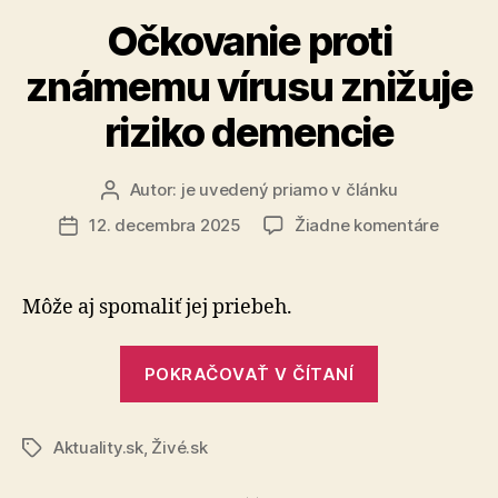
Očkovanie proti
známemu vírusu znižuje
riziko demencie
Autor:
je uvedený priamo v článku
Autor
článku
na
12. decembra 2025
Žiadne komentáre
Dátum
Očkova
článku
proti
známe
Môže aj spomaliť jej priebeh.
vírusu
znižuje
„Očkovanie
riziko
POKRAČOVAŤ V ČÍTANÍ
proti
demenc
známemu
Aktuality.sk
,
Živé.sk
vírusu
Značky
znižuje