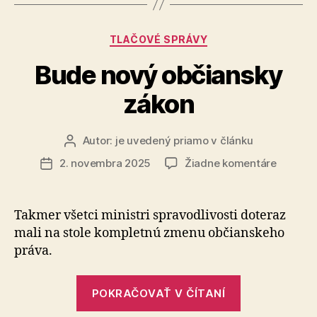
riziko
demencie“
Kategórie
TLAČOVÉ SPRÁVY
Bude nový občiansky
zákon
Autor:
je uvedený priamo v článku
Autor
článku
na
2. novembra 2025
Žiadne komentáre
Dátum
Bude
článku
nový
občians
Takmer všetci ministri spravodlivosti doteraz
zákon
mali na stole kompletnú zmenu občianskeho
práva.
„Bude
POKRAČOVAŤ V ČÍTANÍ
nový