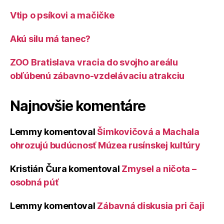
Vtip o psíkovi a mačičke
Akú silu má tanec?
ZOO Bratislava vracia do svojho areálu
obľúbenú zábavno-vzdelávaciu atrakciu
Najnovšie komentáre
Lemmy
komentoval
Šimkovičová a Machala
ohrozujú budúcnosť Múzea rusínskej kultúry
Kristián Čura
komentoval
Zmysel a ničota –
osobná púť
Lemmy
komentoval
Zábavná diskusia pri čaji