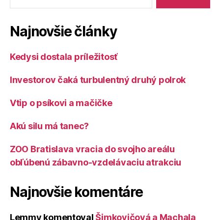
Najnovšie články
Kedysi dostala príležitosť
Investorov čaká turbulentný druhý polrok
Vtip o psíkovi a mačičke
Akú silu má tanec?
ZOO Bratislava vracia do svojho areálu
obľúbenú zábavno-vzdelávaciu atrakciu
Najnovšie komentáre
Lemmy
komentoval
Šimkovičová a Machala