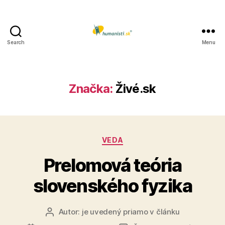
Search
Menu
Humanisti.sk
Značka:
Živé.sk
Kategórie
VEDA
Prelomová teória
slovenského fyzika
Autor:
je uvedený priamo v článku
Autor
článku