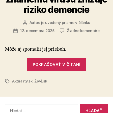
riziko demencie
Autor:
je uvedený priamo v článku
Autor
článku
na
12. decembra 2025
Žiadne komentáre
Dátum
Očkova
článku
proti
známe
Môže aj spomaliť jej priebeh.
vírusu
znižuje
„Očkovanie
riziko
POKRAČOVAŤ V ČÍTANÍ
proti
demenc
známemu
Aktuality.sk
,
Živé.sk
vírusu
Značky
znižuje
riziko
demencie“
Vyhľadať: