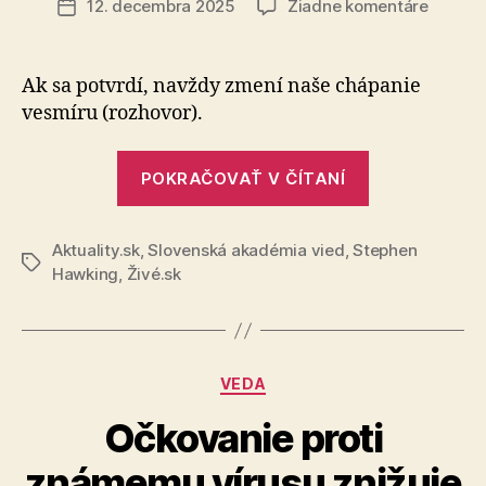
na
12. decembra 2025
Žiadne komentáre
Dátum
Prelom
článku
teória
sloven
Ak sa potvrdí, navždy zmení naše chápanie
fyzika
vesmíru (rozhovor).
„Prelomová
POKRAČOVAŤ V ČÍTANÍ
teória
slovenského
Aktuality.sk
,
Slovenská akadémia vied
,
Stephen
fyzika“
Značky
Hawking
,
Živé.sk
Kategórie
VEDA
Očkovanie proti
známemu vírusu znižuje