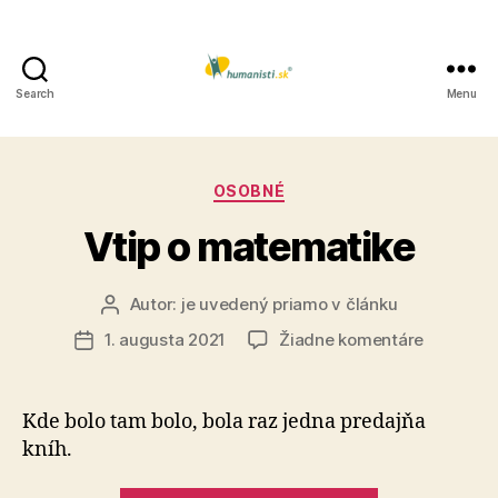
Search
Menu
Humanisti.sk
Kategórie
OSOBNÉ
Vtip o matematike
Autor:
je uvedený priamo v článku
Autor
článku
na
1. augusta 2021
Žiadne komentáre
Dátum
Vtip
článku
o
matemat
Kde bolo tam bolo, bola raz jedna predajňa
kníh.