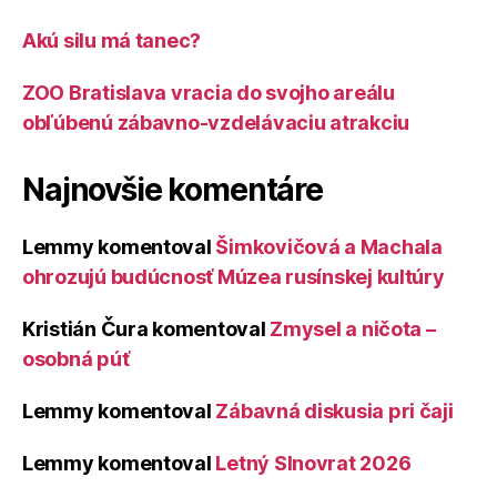
Akú silu má tanec?
ZOO Bratislava vracia do svojho areálu
obľúbenú zábavno-vzdelávaciu atrakciu
Najnovšie komentáre
Lemmy
komentoval
Šimkovičová a Machala
ohrozujú budúcnosť Múzea rusínskej kultúry
Kristián Čura
komentoval
Zmysel a ničota –
osobná púť
Lemmy
komentoval
Zábavná diskusia pri čaji
Lemmy
komentoval
Letný Slnovrat 2026