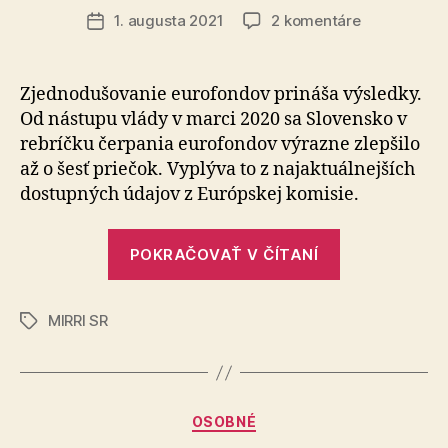
článku
na
1. augusta 2021
2 komentáre
Dátum
Vďaka
článku
piatim
balíkom
Zjednodušovanie eurofondov prináša výsledky.
zjednodušen
Od nástupu vlády v marci 2020 sa Slovensko v
ktoré
rebríčku čerpania eurofondov výrazne zlepšilo
sa
až o šesť priečok. Vyplýva to z najaktuálnejších
zaviedli
dostupných údajov z Európskej komisie.
v
eurofondoch
Slovensko
„Vďaka
POKRAČOVAŤ V ČÍTANÍ
v
piatim
čerpaní
balíkom
poskočilo
MIRRI SR
zjednodušen
Značky
o
ktoré
šesť
priečok
sa
zaviedli
Kategórie
OSOBNÉ
v