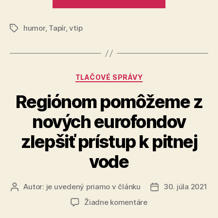
zo
6.
humor
,
Tapír
,
vtip
ročníka
Značky
Medzinárod
festivalu
kresleného
Kategórie
TLAČOVÉ SPRÁVY
humoru“
Regiónom pomôžeme z
nových eurofondov
zlepšiť prístup k pitnej
vode
Autor:
je uvedený priamo v článku
30. júla 2021
Autor
Dátum
článku
článku
na
Žiadne komentáre
Regiónom