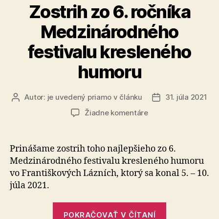
eurofondoch
Zostrih zo 6. ročníka
Slovensko
Medzinárodného
v
čerpaní
festivalu kresleného
poskočilo
humoru
o
šesť
priečok“
Autor:
je uvedený priamo v článku
31. júla 2021
Autor
Dátum
článku
článku
na
Žiadne komentáre
Zostrih
zo
6.
Prinášame zostrih toho najlepšieho zo 6.
ročníka
Medzinárodného festivalu kresleného humoru
Medzinárodného
vo Františkových Lázních, ktorý sa konal 5. – 10.
festivalu
júla 2021.
kresleného
humoru
„Zostrih
POKRAČOVAŤ V ČÍTANÍ