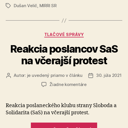
Dušan Velič
,
MIRRI SR
nových
Značky
eurofondov
zlepšiť
prístup
Kategórie
TLAČOVÉ SPRÁVY
k
pitnej
Reakcia poslancov SaS
vode“
na včerajší protest
Autor:
je uvedený priamo v článku
30. júla 2021
Autor
Dátum
článku
článku
na
Žiadne komentáre
Reakcia
poslancov
SaS
Reakcia poslaneckého klubu strany Sloboda a
na
Solidarita (SaS) na včerajší protest.
včerajší
protest
„Reakcia