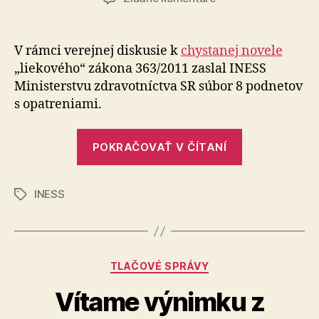
Podnety
Inštitútu
ekonomických
V rámci verejnej diskusie k
chystanej novele
a
„liekového“ zákona 363/2011 zaslal INESS
spoločenských
Ministerstvu zdravotníctva SR súbor 8 podnetov
analýz
s opatreniami.
k
novele
„Podnety
zákona
POKRAČOVAŤ V ČÍTANÍ
č.
Inštitútu
363/2011
ekonomický
Z.
INESS
a
Značky
z.
spoločenský
analýz
k
Kategórie
TLAČOVÉ SPRÁVY
novele
zákona
Vítame výnimku z
č.