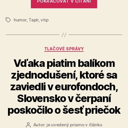
POKRAČOVAŤ V ČÍTANÍ
a
jeho
humor
,
Tapír
,
vtip
žena“
Značky
Kategórie
TLAČOVÉ SPRÁVY
Vďaka piatim balíkom
zjednodušení, ktoré sa
zaviedli v eurofondoch,
Slovensko v čerpaní
poskočilo o šesť priečok
Autor:
je uvedený priamo v článku
Autor