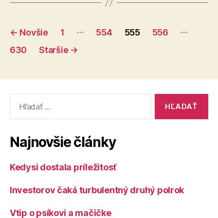
športovcov“
Stránkovanie
…
…
←
Novšie
1
554
555
556
príspevkov
630
Staršie
→
Vyhľadať:
Najnovšie články
Kedysi dostala príležitosť
Investorov čaká turbulentný druhý polrok
Vtip o psíkovi a mačičke