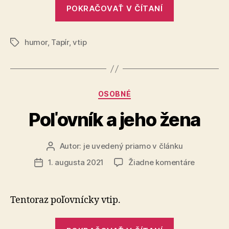
„Vtip
POKRAČOVAŤ V ČÍTANÍ
o
matematike
humor
,
Tapír
,
vtip
Značky
Kategórie
OSOBNÉ
Poľovník a jeho žena
Autor:
je uvedený priamo v článku
Autor
článku
na
1. augusta 2021
Žiadne komentáre
Dátum
Poľovník
článku
a
jeho
Tentoraz poľovnícky vtip.
žena
„Poľovník