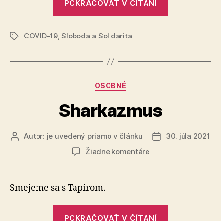
POKRAČOVAŤ V ČÍTANÍ
poslancov
SaS
COVID-19
,
Sloboda a Solidarita
na
Značky
včerajší
protest“
Kategórie
OSOBNÉ
Sharkazmus
Autor:
je uvedený priamo v článku
30. júla 2021
Autor
Dátum
článku
článku
na
Žiadne komentáre
Sharkazmus
Smejeme sa s Tapírom.
„Sharkazmu
POKRAČOVAŤ V ČÍTANÍ