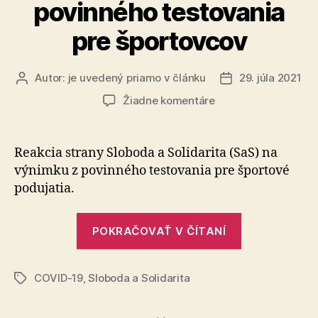
povinného testovania
363/2011
Z.
pre športovcov
z.“
Autor:
je uvedený priamo v článku
29. júla 2021
Autor
Dátum
článku
článku
na
Žiadne komentáre
Vítame
výnimku
z
Reakcia strany Sloboda a Solidarita (SaS) na
povinného
výnimku z povinného testovania pre športové
testovania
podujatia.
pre
športovcov
„Vítame
POKRAČOVAŤ V ČÍTANÍ
výnimku
z
COVID-19
,
Sloboda a Solidarita
povinného
Značky
testovania
pre