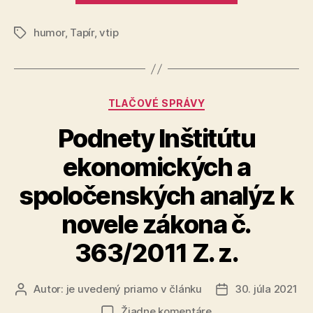
vítam!“
humor
,
Tapír
,
vtip
Značky
Kategórie
TLAČOVÉ SPRÁVY
Podnety Inštitútu
ekonomických a
spoločenských analýz k
novele zákona č.
363/2011 Z. z.
Autor:
je uvedený priamo v článku
30. júla 2021
Autor
Dátum
článku
článku
na
Žiadne komentáre