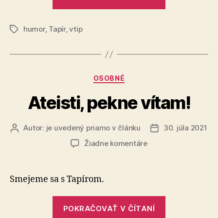
humor
,
Tapír
,
vtip
Značky
Kategórie
OSOBNÉ
Ateisti, pekne vítam!
Autor:
je uvedený priamo v článku
30. júla 2021
Autor
Dátum
článku
článku
na
Žiadne komentáre
Ateisti,
pekne
vítam!
Smejeme sa s Tapírom.
„Ateisti,
POKRAČOVAŤ V ČÍTANÍ
pekne