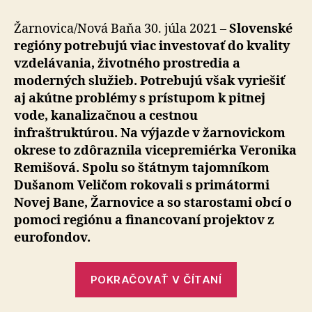
pomôžeme
z
Žarnovica/Nová Baňa 30. júla 2021 –
Slovenské
nových
regióny potrebujú viac investovať do kvality
eurofondov
vzdelávania, životného prostredia a
zlepšiť
moderných služieb. Potrebujú však vyriešiť
prístup
aj akútne problémy s prístupom k pitnej
k
vode, kanalizačnou a cestnou
pitnej
vode
infraštruktúrou. Na výjazde v žarnovickom
okrese to zdôraznila vicepremiérka Veronika
Remišová. Spolu so štátnym tajomníkom
Dušanom Veličom rokovali s primátormi
Novej Bane, Žarnovice a so starostami obcí o
pomoci regiónu a financovaní projektov z
eurofondov.
„Regiónom
POKRAČOVAŤ V ČÍTANÍ
pomôžeme
z