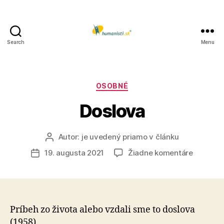
Search
Menu
Humanisti.sk
Kategórie
OSOBNÉ
Doslova
Autor:
je uvedený priamo v článku
Autor
článku
na
19. augusta 2021
Žiadne komentáre
Dátum
Doslova
článku
Príbeh zo života alebo vzdali sme to doslova
(1958).