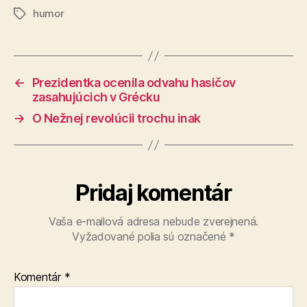
humor
Značky
←
Prezidentka ocenila odvahu hasičov
zasahujúcich v Grécku
→
O Nežnej revolúcii trochu inak
Pridaj komentár
Vaša e-mailová adresa nebude zverejnená.
Vyžadované polia sú označené
*
Komentár
*