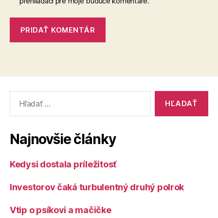
prehliadači pre moje budúce komentáre.
Vyhľadať:
Najnovšie články
Kedysi dostala príležitosť
Investorov čaká turbulentný druhý polrok
Vtip o psíkovi a mačičke