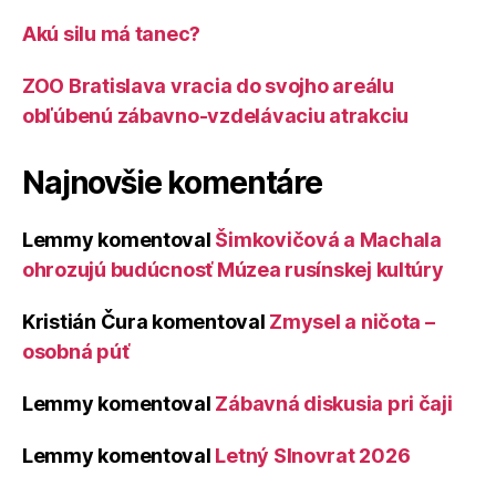
Akú silu má tanec?
ZOO Bratislava vracia do svojho areálu
obľúbenú zábavno-vzdelávaciu atrakciu
Najnovšie komentáre
Lemmy
komentoval
Šimkovičová a Machala
ohrozujú budúcnosť Múzea rusínskej kultúry
Kristián Čura
komentoval
Zmysel a ničota –
osobná púť
Lemmy
komentoval
Zábavná diskusia pri čaji
Lemmy
komentoval
Letný Slnovrat 2026