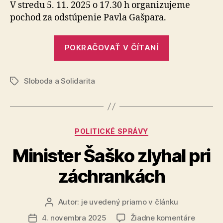
sama
V stredu 5. 11. 2025 o 17.30 h organizujeme
od
pochod za odstúpenie Pavla Gašpara.
seba,
funguje
„Demokraci
len
POKRAČOVAŤ V ČÍTANÍ
nefunguje
vtedy,
keď
sama
ju
Sloboda a Solidarita
od
Značky
bránim
seba,
funguje
len
Kategórie
POLITICKÉ SPRÁVY
vtedy,
keď
Minister Šaško zlyhal pri
ju
záchrankách
bránime“
Autor:
je uvedený priamo v článku
Autor
článku
na
4. novembra 2025
Žiadne komentáre
Dátum