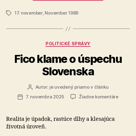
k
17. november
,
November 1989
odkazu
Značky
17.
novembra“
Kategórie
POLITICKÉ SPRÁVY
Fico klame o úspechu
Slovenska
Autor:
je uvedený priamo v článku
Autor
článku
na
7. novembra 2025
Žiadne komentáre
Dátum
Fico
článku
klame
o
Realita je úpadok, rastúce dlhy a klesajúca
úspech
životná úroveň.
Slovens