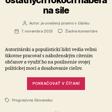
ostatných rokoch naberá
na sile
Autor:
je uvedený priamo v článku
Autor
článku
na
7. novembra 2025
Žiadne komentáre
Dátum
Zneužív
článku
nábožen
v
Autoritárski a populistickí lídri vedia veľmi
politike
šikovne pra­co­vať s náboženským cítením
v
občanov a využiť ho na posilnenie svojej
ostatný
politickej moci a dosahovanie cieľov.
rokoch
naberá
„Zneužívani
na
POKRAČOVAŤ V ČÍTANÍ
sile
náboženstva
v
Progresívne Slovensko
politike
Značky
v