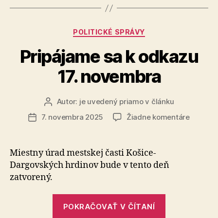
kľúčový“
Kategórie
POLITICKÉ SPRÁVY
Pripájame sa k odkazu
17. novembra
Autor:
je uvedený priamo v článku
Autor
článku
na
7. novembra 2025
Žiadne komentáre
Dátum
Pripája
článku
sa
k
Miestny úrad mestskej časti Košice-
odkazu
Dargovských hrdinov bude v tento deň
17.
zatvorený.
novemb
„Pripájame
POKRAČOVAŤ V ČÍTANÍ
sa