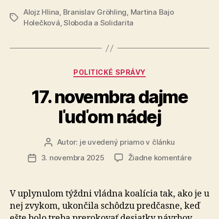
nemala
Alojz Hlina
,
Branislav Gröhling
,
Martina Bajo
Limbachu
Značky
jedinéh
Holečková
,
Sloboda a Solidarita
získala
hosťa
takmer
200-
tisíc
Kategórie
POLITICKÉ SPRÁVY
eur
17. novembra dajme
a
nemala
ľuďom nádej
jediného
hosťa“
Autor:
je uvedený priamo v článku
Autor
článku
na
3. novembra 2025
Žiadne komentáre
Dátum
17.
článku
novemb
dajme
V uplynulom týždni vládna koalícia tak, ako je u
ľuďom
nej zvy­kom, ukončila schôdzu predčasne, keď
nádej
ešte bolo treba pre­ro­ko­vať desiatky návrhov