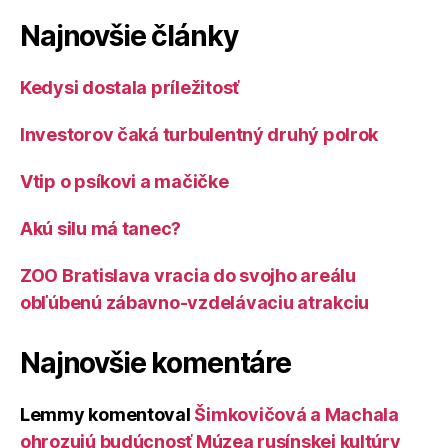
Najnovšie články
Kedysi dostala príležitosť
Investorov čaká turbulentný druhý polrok
Vtip o psíkovi a mačičke
Akú silu má tanec?
ZOO Bratislava vracia do svojho areálu
obľúbenú zábavno-vzdelávaciu atrakciu
Najnovšie komentáre
Lemmy
komentoval
Šimkovičová a Machala
ohrozujú budúcnosť Múzea rusínskej kultúry