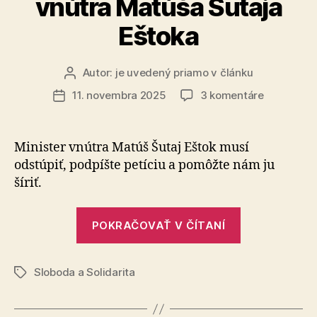
vnútra Matúša Šutaja
Eštoka
Autor:
je uvedený priamo v článku
Autor
článku
na
11. novembra 2025
3 komentáre
Dátum
Podpíšte
článku
petíciu
za
Minister vnútra Matúš Šutaj Eštok musí
odstúpeni
odstúpiť, podpíšte petíciu a pomôžte nám ju
ministra
šíriť.
vnútra
Matúša
„Podpíšte
Šutaja
POKRAČOVAŤ V ČÍTANÍ
petíciu
Eštoka
za
Sloboda a Solidarita
odstúpenie
Značky
ministra
vnútra