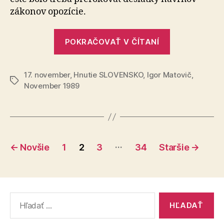
zákonov opozície.
„17.
POKRAČOVAŤ V ČÍTANÍ
novembra
dajme
17. november
,
Hnutie SLOVENSKO
,
Igor Matovič
ľuďom
,
Značky
November 1989
nádej“
Stránkovanie
…
←
Novšie
1
2
3
34
Staršie
→
príspevkov
Vyhľadať: