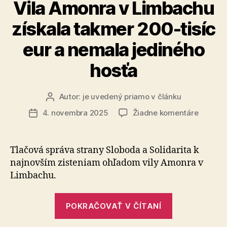
Vila Amonra v Limbachu
získala takmer 200-tisíc
eur a nemala jediného
hosťa
Autor:
je uvedený priamo v článku
Autor
článku
na
4. novembra 2025
Žiadne komentáre
Dátum
Vila
článku
Amonra
v
Tlačová správa strany Sloboda a Solidarita k
Limbac
najnovším zisteniam ohľadom vily Amonra v
získala
Limbachu.
takmer
200-
„Vila
tisíc
POKRAČOVAŤ V ČÍTANÍ
Amonra
eur
a
v