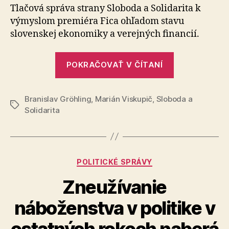
Tlačová správa strany Sloboda a Solidarita k
výmyslom premiéra Fica ohľadom stavu
slovenskej ekonomiky a verejných financií.
„Fico
POKRAČOVAŤ V ČÍTANÍ
klame
o
Branislav Gröhling
,
Marián Viskupič
,
Sloboda a
úspechu
Značky
Solidarita
Slovenska“
Kategórie
POLITICKÉ SPRÁVY
Zneužívanie
náboženstva v politike v