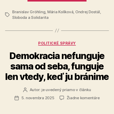
Ručná
Branislav Gröhling
,
Mária Kolíková
,
Ondrej Dostál
brzda
,
Značky
Sloboda a Solidarita
proti
stúpajúcej
kriminalite“
Kategórie
POLITICKÉ SPRÁVY
Demokracia nefunguje
sama od seba, funguje
len vtedy, keď ju bránime
Autor:
je uvedený priamo v článku
Autor
článku
na
5. novembra 2025
Žiadne komentáre
Dátum
Demokr
článku
nefungu