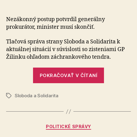
Minister
článku
Šaško
zlyhal
Nezákonný postup potvrdil generálny
pri
prokurátor, mi­nis­ter musí skončiť.
záchra
Tlačová správa strany Sloboda a Solidarita k
aktuálnej situácií v súvislosti so zisteniami GP
Žilinku ohľadom záchrankového tendra.
„Minister
POKRAČOVAŤ V ČÍTANÍ
Šaško
zlyhal
Sloboda a Solidarita
pri
Značky
záchrankách
Kategórie
POLITICKÉ SPRÁVY