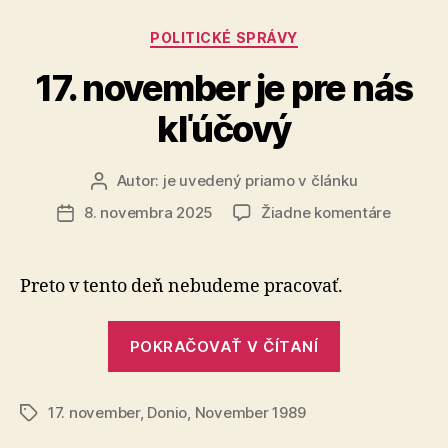
Matúša
Kategórie
POLITICKÉ SPRÁVY
Šutaja
Eštoka“
17. november je pre nás
kľúčový
Autor:
je uvedený priamo v článku
Autor
článku
na
8. novembra 2025
Žiadne komentáre
Dátum
17.
článku
novemb
je
Preto v tento deň nebudeme pracovať.
pre
nás
„17.
kľúčový
POKRAČOVAŤ V ČÍTANÍ
november
je
17. november
,
Donio
,
November 1989
pre
Značky
nás