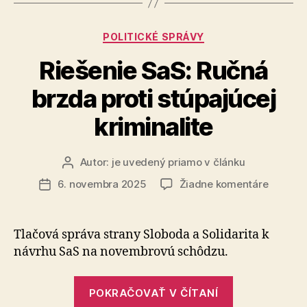
ostatných
rokoch
Kategórie
POLITICKÉ SPRÁVY
naberá
na
Riešenie SaS: Ručná
sile“
brzda proti stúpajúcej
kriminalite
Autor:
je uvedený priamo v článku
Autor
článku
na
6. novembra 2025
Žiadne komentáre
Dátum
Riešeni
článku
SaS:
Ručná
Tlačová správa strany Sloboda a Solidarita k
brzda
návrhu SaS na novembrovú schôdzu.
proti
stúpajú
„Riešenie
kriminal
POKRAČOVAŤ V ČÍTANÍ
SaS: