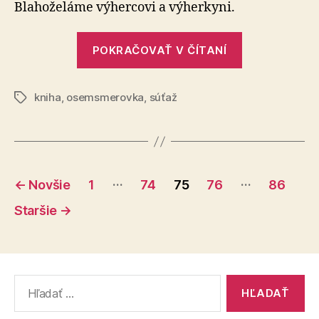
osemsmerovky
Blahoželáme výhercovi a výherkyni.
č.
1
„Vyhodnoten
POKRAČOVAŤ V ČÍTANÍ
súťažnej
osemsmerov
kniha
,
osemsmerovka
,
súťaž
č.
Značky
1“
Stránkovanie
…
…
←
Novšie
1
74
75
76
86
príspevkov
Staršie
→
Vyhľadať: