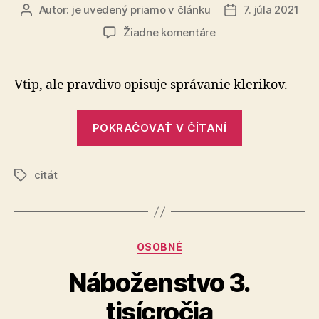
Autor:
je uvedený priamo v článku
7. júla 2021
Autor
Dátum
článku
článku
na
Žiadne komentáre
O
tradičných
hodnotách
Vtip, ale pravdivo opisuje správanie klerikov.
„O
POKRAČOVAŤ V ČÍTANÍ
tradičných
hodnotách“
citát
Značky
Kategórie
OSOBNÉ
Náboženstvo 3.
tisícročia