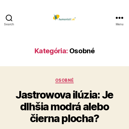
Search
Menu
Humanisti.sk
Kategória:
Osobné
Kategórie
OSOBNÉ
Jastrowova ilúzia: Je
dlhšia modrá alebo
čierna plocha?