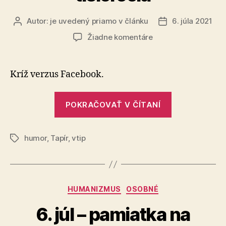
Autor:
je uvedený priamo v článku
6. júla 2021
Autor
Dátum
článku
článku
na
Žiadne komentáre
Náboženstvo
3.
tisícročia
Kríž verzus Facebook.
„Náboženstv
POKRAČOVAŤ V ČÍTANÍ
3.
tisícročia“
humor
,
Tapír
,
vtip
Značky
Kategórie
HUMANIZMUS
OSOBNÉ
6. júl – pamiatka na