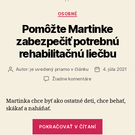
upálenie
Majstra
Kategórie
OSOBNÉ
Jána
Husa“
Pomôžte Martinke
zabezpečiť potrebnú
rehabilitačnú liečbu
Autor:
je uvedený priamo v článku
4. júla 2021
Autor
Dátum
článku
článku
na
Žiadne komentáre
Pomôžte
Martinke
zabezpečiť
Martinka chce byť ako ostatné deti, chce behať,
potrebnú
skákať a naháňať.
rehabilitačnú
liečbu
„Pomôžte
POKRAČOVAŤ V ČÍTANÍ
Martinke