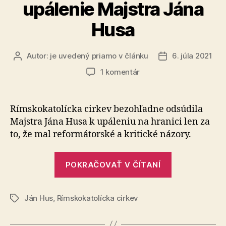
upálenie Majstra Jána
Husa
Autor:
je uvedený priamo v článku
6. júla 2021
Autor
Dátum
článku
článku
na
1 komentár
6.
júl
–
Rímskokatolícka cirkev bezohľadne odsúdila
pamiatka
Majstra Jána Husa k upáleniu na hranici len za
na
to, že mal reformátorské a kritické názory.
upálenie
Majstra
„6.
Jána
POKRAČOVAŤ V ČÍTANÍ
júl
Husa
–
Ján Hus
,
Rímskokatolícka cirkev
pamiatka
Značky
na