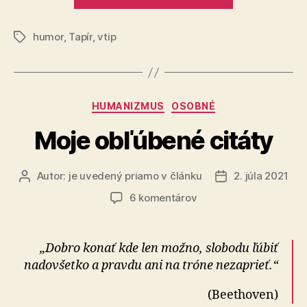
sa
s
humor
,
Tapír
,
vtip
Tapírom“
Značky
Kategórie
HUMANIZMUS
OSOBNÉ
Moje obľúbené citáty
Autor:
je uvedený priamo v článku
2. júla 2021
Autor
Dátum
článku
článku
na
6 komentárov
Moje
obľúbené
citáty
„Dobro konať kde len možno, slobodu ľúbiť
nadovšetko a pravdu ani na tróne nezaprieť.“
(Beethoven)