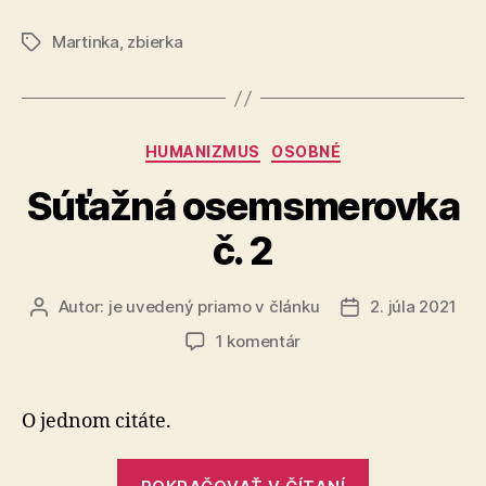
zabezpečiť
Martinka
,
zbierka
potrebnú
Značky
rehabilitačn
liečbu“
Kategórie
HUMANIZMUS
OSOBNÉ
Súťažná osemsmerovka
č. 2
Autor:
je uvedený priamo v článku
2. júla 2021
Autor
Dátum
článku
článku
na
1 komentár
Súťažná
osemsmerovka
č.
O jednom citáte.
2
„Súťažná