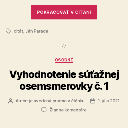
„Moje
POKRAČOVAŤ V ČÍTANÍ
obľúbené
citáty“
citát
,
Ján Parada
Značky
Kategórie
OSOBNÉ
Vyhodnotenie súťažnej
osemsmerovky č. 1
Autor:
je uvedený priamo v článku
1. júla 2021
Autor
Dátum
článku
článku
na
Žiadne komentáre
Vyhodnotenie
súťažnej