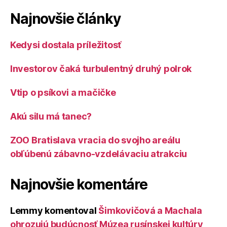
Najnovšie články
Kedysi dostala príležitosť
Investorov čaká turbulentný druhý polrok
Vtip o psíkovi a mačičke
Akú silu má tanec?
ZOO Bratislava vracia do svojho areálu
obľúbenú zábavno-vzdelávaciu atrakciu
Najnovšie komentáre
Lemmy
komentoval
Šimkovičová a Machala
ohrozujú budúcnosť Múzea rusínskej kultúry