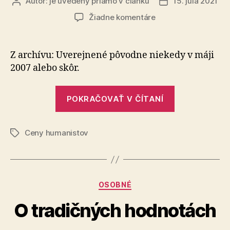
Autor:
je uvedený priamo v článku
15. júla 2021
Autor
Dátum
článku
článku
na
Žiadne komentáre
Svetový
deň
humanistov
Z archívu: Uverejnené pôvodne niekedy v máji
2007 alebo skôr.
„Svetový
POKRAČOVAŤ V ČÍTANÍ
deň
humanistov“
Ceny humanistov
Značky
Kategórie
OSOBNÉ
O tradičných hodnotách