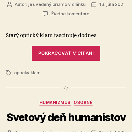
Autor:
je uvedený priamo v článku
16. júla 2021
Autor
Dátum
článku
článku
na
Žiadne komentáre
Jastrowova
ilúzia:
Je
Starý optický klam fascinuje dodnes.
dlhšia
modrá
„Jastrowova
alebo
POKRAČOVAŤ V ČÍTANÍ
ilúzia:
čierna
Je
plocha?
optický klam
dlhšia
Značky
modrá
alebo
čierna
Kategórie
HUMANIZMUS
OSOBNÉ
plocha?“
Svetový deň humanistov