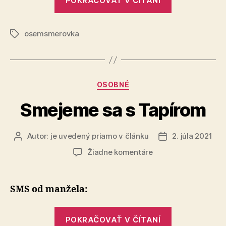
POKRAČOVAŤ V ČÍTANÍ
osemsmerov
č.
osemsmerovka
2“
Značky
Kategórie
OSOBNÉ
Smejeme sa s Tapírom
Autor:
je uvedený priamo v článku
2. júla 2021
Autor
Dátum
článku
článku
na
Žiadne komentáre
Smejeme
sa
s
SMS od manžela:
Tapírom
„Smejeme
POKRAČOVAŤ V ČÍTANÍ