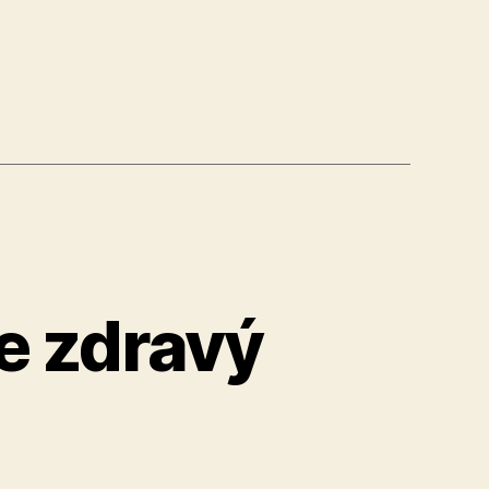
“
re zdravý