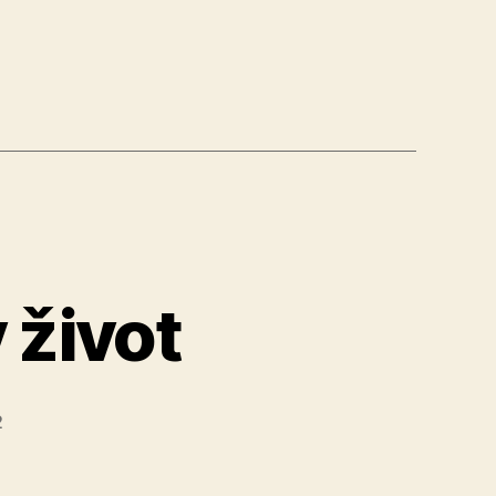
“
 život
2