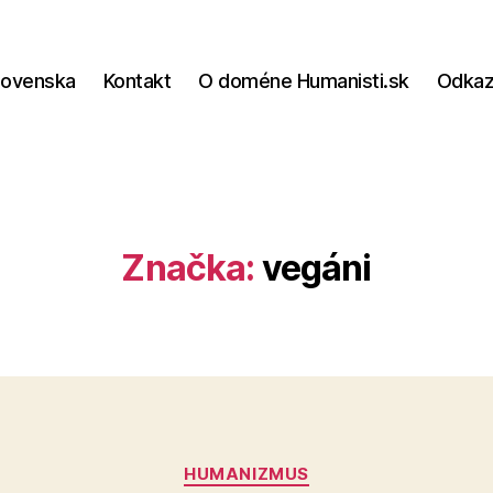
lovenska
Kontakt
O doméne Humanisti.sk
Odka
Značka:
vegáni
Kategórie
HUMANIZMUS