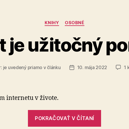
Kategórie
KNIHY
OSOBNÉ
t je užitočný 
r:
je uvedený priamo v článku
10. mája 2022
1 
Dátum
článku
 internetu v živote.
„Internet
POKRAČOVAŤ V ČÍTANÍ
je