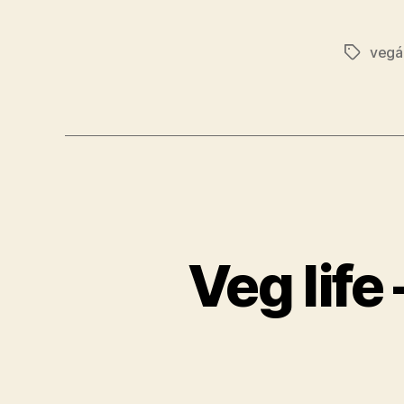
vegá
Značky
Veg life