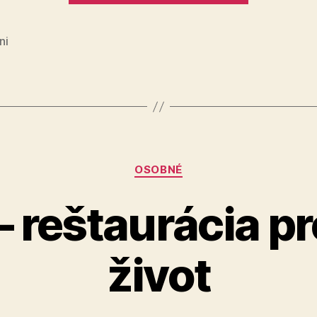
deň
týždenne
ni
zvládneš
Kategórie
OSOBNÉ
 – reštaurácia p
život