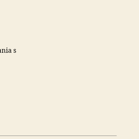
ania s
ia