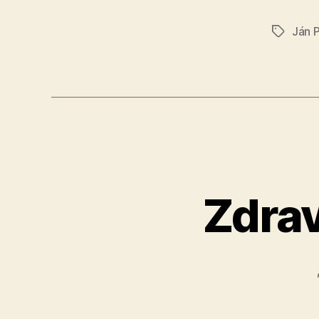
Ján 
Značky
Zdrav