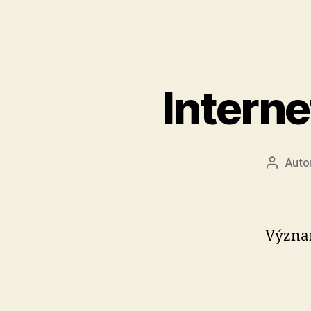
Interne
Auto
Autor
článku
Význam