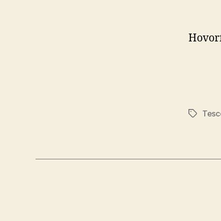
Hovorí
Tesc
Značky