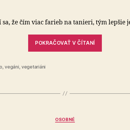
jedlo
–
zdravý
 sa, že čím viac farieb na tanieri, tým lepšie j
život
„Zdravé
POKRAČOVAŤ V ČÍTANÍ
jedlo
–
zdravý
o
,
vegáni
,
vegetariáni
život“
Kategórie
OSOBNÉ