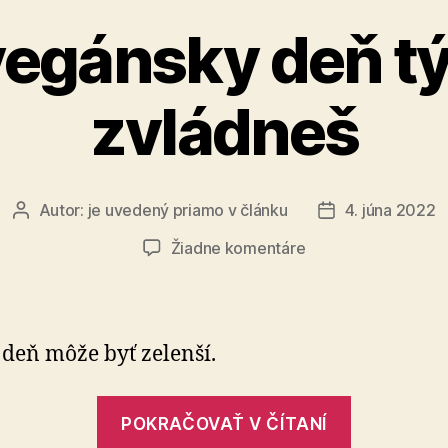
vegánsky deň t
zvládneš
Autor:
je uvedený priamo v článku
4. júna 2022
Autor
Dátum
článku
článku
na
Žiadne komentáre
Jeden
vegánsky
deň
týždenne
deň môže byť zelenší.
zvládneš
„Jeden
POKRAČOVAŤ V ČÍTANÍ
vegánsky