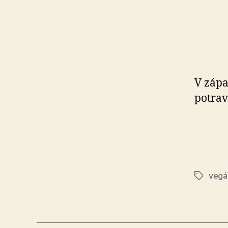
V zápa
potrav
vegá
Značky