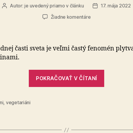
Autor:
je uvedený priamo v článku
17. mája 2022
Autor
Dátum
článku
článku
na
Žiadne komentáre
Veg
life
–
reštaurácia
dnej časti sveta je veľmi častý fenomén plytv
pre
inami.
zdravý
život
„Veg
POKRAČOVAŤ V ČÍTANÍ
life
–
reštaurác
ni
,
vegetariáni
pre
zdravý
život“