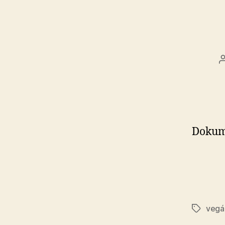
Dokume
vegá
Značky