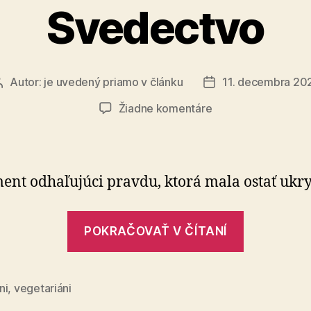
Svedectvo
Autor:
je uvedený priamo v článku
11. decembra 20
Autor
Dátum
článku
článku
na
Žiadne komentáre
Svedectvo
nt odhaľujúci pravdu, ktorá mala ostať ukry
„Svedectv
POKRAČOVAŤ V ČÍTANÍ
ni
,
vegetariáni