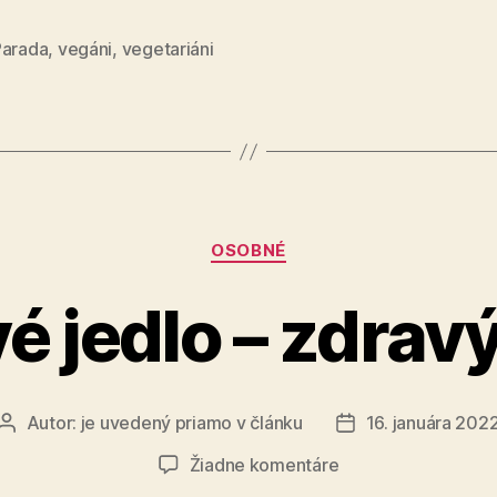
užitočný
pomocník
Parada
,
vegáni
,
vegetariáni
Kategórie
OSOBNÉ
é jedlo – zdravý
Autor:
je uvedený priamo v článku
16. januára 202
Autor
Dátum
článku
článku
na
Žiadne komentáre
Zdravé