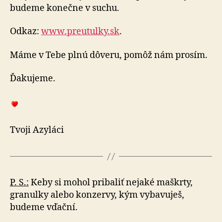
budeme konečne v suchu.
Odkaz:
www.preutulky.sk
.
Máme v Tebe plnú dôveru, pomôž nám prosím.
Ďakujeme.
Tvoji Azyláci
P. S.:
Keby si mohol pribaliť nejaké maškrty,
granulky alebo konzervy, kým vybavuješ,
budeme vďační.