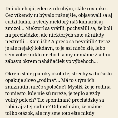
Dni ubiehajú jeden za druhým, stále rovnako…
Cez víkendy tu bývalo rušnejšie, objavovali sa aj
cudzí ľudia, a vtedy niektorý náš kamarát aj
zmizol… Niektorí sa vrátili, pochválili sa, že boli
na prechádzke, ale niektorých sme už nikdy
nestretli… Kam išli? A prečo sa nevrátili? Teraz
je ale nejaký lokdávn, to je asi niečo zlé, lebo
sem vôbec nikto nechodí a my nemáme žiadnu
zábavu okrem naháňačiek vo výbehoch…
Okrem stálej paniky okolo tej strechy sa tu často
opakuje slovo „rodina“… Má to s tým ich
zmiznutím niečo spoločné? Myslíš, že je rodina
to miesto, kde nie sú mreže, je teplo a vždy
voľný pelech? Tie spomínané prechádzky sa
robia aj v tej rodine? Odpusť nám, že máme
toľko otázok, ale my sme toto ešte nikdy