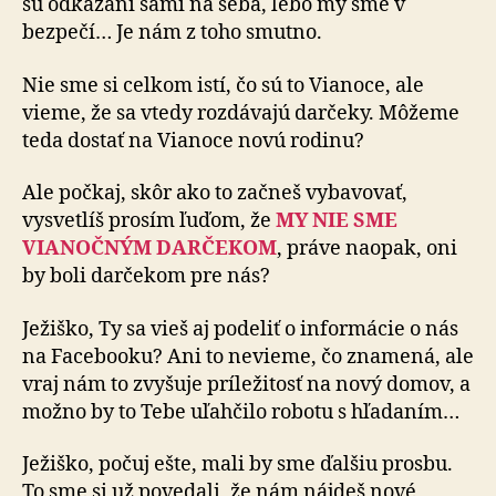
sú odkázaní sami na seba, lebo my sme v
bezpečí… Je nám z toho smutno.
Nie sme si celkom istí, čo sú to Vianoce, ale
vieme, že sa vtedy rozdávajú darčeky. Môžeme
teda dostať na Vianoce novú rodinu?
Ale počkaj, skôr ako to začneš vybavovať,
vysvetlíš prosím ľuďom, že
MY NIE SME
VIANOČNÝM DARČEKOM
, práve naopak, oni
by boli darčekom pre nás?
Ježiško, Ty sa vieš aj podeliť o informácie o nás
na Facebooku? Ani to nevieme, čo znamená, ale
vraj nám to zvyšuje príležitosť na nový domov, a
možno by to Tebe uľahčilo robotu s hľadaním…
Ježiško, počuj ešte, mali by sme ďalšiu prosbu.
To sme si už povedali, že nám nájdeš nové