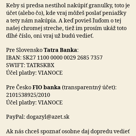
Keby si predsa nestihol nakúpiť granulky, toto je
účet (alebo čo), kde vraj môžeš poslať peniažky
a tety nám nakúpia. A keď povieš ľuďom o tej
našej chromej streche, tiež im prosím ukáž toto
dlhé číslo, oni vraj už budú vedieť.
Pre Slovensko
Tatra Banka
:
IBAN: SK27 1100 0000 0029 2685 7357
SWIFT: TATRSKBX
Účel platby: VIANOCE
Pre Česko
FIO banka
(transparentný účet):
2101538925/2010
Účel platby: VIANOCE
PayPal: dogazyl@azet.sk
Ak nás chceš spoznať osobne daj dopredu vedieť