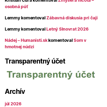
Kristián Čura
komentoval
Zmysel a ničota –
osobná púť
Lemmy
komentoval
Zábavná diskusia pri čaji
Lemmy
komentoval
Letný Slnovrat 2026
Nádej – Humanisti.sk
komentoval
Som v
hmotnej núdzi
Transparentný účet
Archív
júl 2026