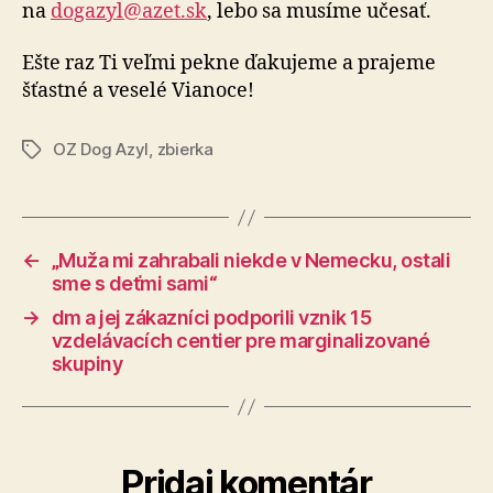
na
dogazyl@azet.sk
, lebo sa musíme učesať.
Ešte raz Ti veľmi pekne ďakujeme a prajeme
šťastné a veselé Vianoce!
OZ Dog Azyl
,
zbierka
Značky
←
„Muža mi zahrabali niekde v Nemecku, ostali
sme s deťmi sami“
→
dm a jej zákazníci podporili vznik 15
vzdelávacích centier pre marginalizované
skupiny
Pridaj komentár