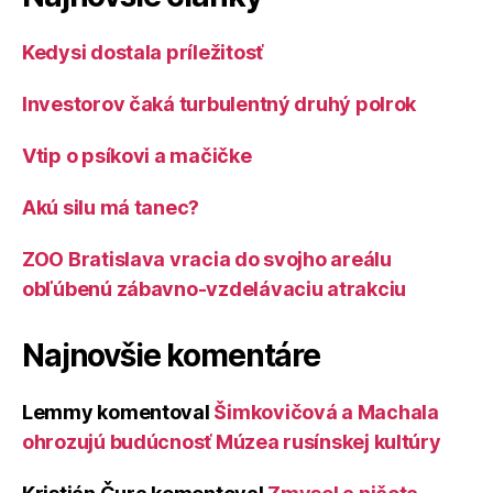
Kedysi dostala príležitosť
Investorov čaká turbulentný druhý polrok
Vtip o psíkovi a mačičke
Akú silu má tanec?
ZOO Bratislava vracia do svojho areálu
obľúbenú zábavno-vzdelávaciu atrakciu
Najnovšie komentáre
Lemmy
komentoval
Šimkovičová a Machala
ohrozujú budúcnosť Múzea rusínskej kultúry