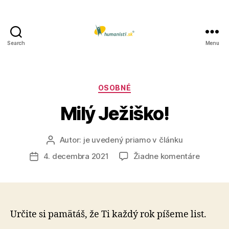
Search
Menu
Humanisti.sk
Kategórie
OSOBNÉ
Milý Ježiško!
Autor:
je uvedený priamo v článku
Autor
článku
na
4. decembra 2021
Žiadne komentáre
Dátum
Milý
článku
Ježiško!
Určite si pamätáš, že Ti každý rok píšeme list.