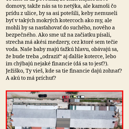
domovy, takže nás sa to netýka, ale kamoši čo
prídu z ulice, by sa asi potešili, keby nemuseli
byť v takých mokrých kotercoch ako my, ale
mohli by sa nasťahovať do suchého, nového a
bezpečného. Ako sme už na začiatku písali,
strecha má akési medzery, cez ktoré sem tečie
voda. Naše baby majú ťažkú hlavu, obávajú sa,
že bude treba „odraziť“ aj ďalšie koterce, lebo
im chýbajú nejaké financie (dá sa to jesť?).
Ježiško, Ty vieš, kde sa tie financie dajú zohnať?
A akú to má príchuť?