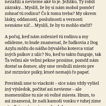
nezažili a nevieme aké to je. Ježiško, Ty robíš
zázraky… Myslíš, že by si nám mohol pomôcť
zohnať tú rodinu? Čo k tomu treba? My okrem
lásky, oddanosti, poslušnosti a vernosti
nemáme nič… Myslíš, že by to mohlo stačiť?
A počuj, keď nám zoženieš tú rodinu a my
odídeme, to bude znamenať, že ľudkovia z Dog
Azylu môžu do nášho bývalého koterca vziať
iných psíkov z ulíc? No, keď to takto funguje, tak
Ťa veľmi ale veľmi pekne prosíme, pomôž nám
dostať sa domov, aby sme uvoľnili miesto pre
iné mrznúce psíky, ktoré nemajú čo papať.
Prerátali sme to viackrát – síce nám vždy vyšiel
iný výsledok, počítať asi nevieme – ale
momentálne tu nie sú voľné miesta. Hmm, to
asi znamená, že naši kamoši vonku v tuhej zime