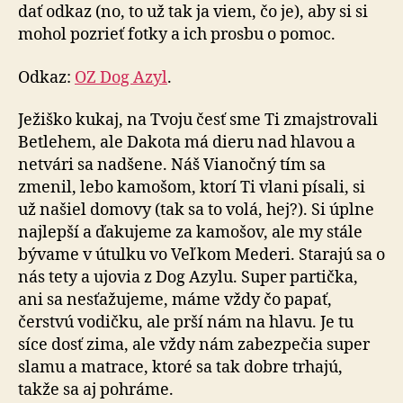
dať odkaz (no, to už tak ja viem, čo je), aby si si
mohol pozrieť fotky a ich prosbu o pomoc.
Odkaz:
OZ Dog Azyl
.
Ježiško kukaj, na Tvoju česť sme Ti zmajstrovali
Betlehem, ale Dakota má dieru nad hlavou a
netvári sa nadšene. Náš Vianočný tím sa
zmenil, lebo kamošom, ktorí Ti vlani písali, si
už našiel domovy (tak sa to volá, hej?). Si úplne
najlepší a ďakujeme za kamošov, ale my stále
bývame v útulku vo Veľkom Mederi. Starajú sa o
nás tety a ujovia z Dog Azylu. Super partička,
ani sa nesťažujeme, máme vždy čo papať,
čerstvú vodičku, ale prší nám na hlavu. Je tu
síce dosť zima, ale vždy nám zabezpečia super
slamu a matrace, ktoré sa tak dobre trhajú,
takže sa aj pohráme.