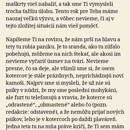
maškrty vieš nabaliť, a tak sme Ti vymysleli
trocha ťažšiu úlohu. Tento rok pre Teba máme
naozaj veľkú výzvu, a vôbec nevieme, či aj v
tejto zložitej situácii nám vieš pomôcť.
Napíšeme Ti na rovinu, že nám prší na hlavu a
tety tu robia paniku. Je to sranda, ako tu zúfalo
pobehujú, môžeme na nich štekať, ale akosi im
nevieme vyčariť úsmev na tvári. Nevieme
presne, čo sa deje, ale všimli sme si, že osem
kotercov je stále prázdnych, neprichádzajú noví
kamoši. Najprv sme si mysleli, že už nie sú
psíky v núdzi, že my sme poslední mohykáni,
ale furt tu telefonujú a vravia, že koterce sú
„odrastené“, „obmastené“ alebo čo (pozn.
redakcie: odstavené), a že nemôžu prijať nových
psíkov, lebo je v kotercoch po daždi plaváreň.
Jedna teta tu na mňa práve kričí, že Ti sem mám