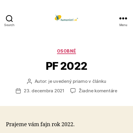
Search
Menu
Humanisti.sk
Kategórie
OSOBNÉ
PF 2022
Autor:
je uvedený priamo v článku
Autor
článku
na
23. decembra 2021
Žiadne komentáre
Dátum
PF
článku
2022
Prajeme vám fajn rok 2022.