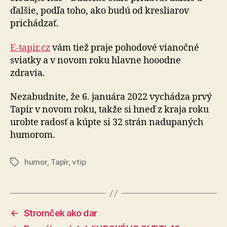
ďalšie, podľa toho, ako budú od kresliarov
prichádzať.
E-tapir.cz
vám tiež praje pohodové vianočné
sviatky a v novom roku hlavne hooodne
zdravia.
Nezabudnite, že 6. januára 2022 vychádza prvý
Tapír v novom roku, takže si hneď z kraja roku
urobte radosť a kúpte si 32 strán nadupaných
humorom.
humor
,
Tapír
,
vtip
Značky
←
Stromček ako dar