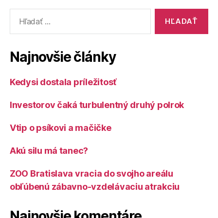
Vyhľadať:
Najnovšie články
Kedysi dostala príležitosť
Investorov čaká turbulentný druhý polrok
Vtip o psíkovi a mačičke
Akú silu má tanec?
ZOO Bratislava vracia do svojho areálu
obľúbenú zábavno-vzdelávaciu atrakciu
Najnovšie komentáre