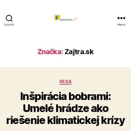
Search
Menu
Humanisti.sk
Značka:
Zajtra.sk
Kategórie
VEDA
Inšpirácia bobrami:
Umelé hrádze ako
riešenie klimatickej krízy