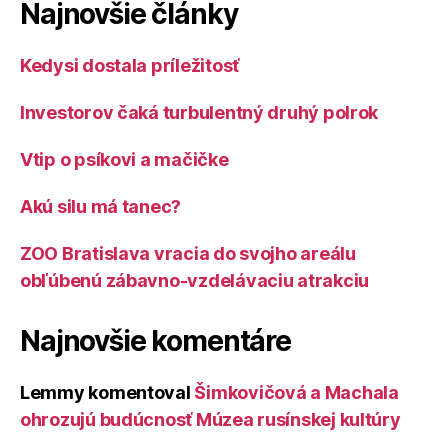
Najnovšie články
Kedysi dostala príležitosť
Investorov čaká turbulentný druhý polrok
Vtip o psíkovi a mačičke
Akú silu má tanec?
ZOO Bratislava vracia do svojho areálu
obľúbenú zábavno-vzdelávaciu atrakciu
Najnovšie komentáre
Lemmy
komentoval
Šimkovičová a Machala
ohrozujú budúcnosť Múzea rusínskej kultúry