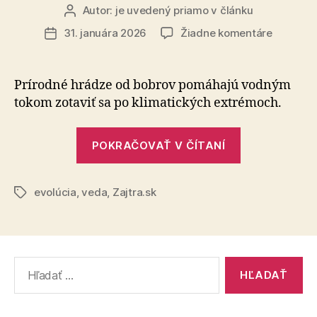
Autor:
je uvedený priamo v článku
Autor
článku
na
31. januára 2026
Žiadne komentáre
Dátum
Inšpiráci
článku
bobrami:
Umelé
Prírodné hrádze od bobrov pomáhajú vodným
hrádze
tokom zo­ta­viť sa po klimatických extrémoch.
ako
riešenie
„Inšpirácia
klimatick
POKRAČOVAŤ V ČÍTANÍ
bobrami:
krízy
Umelé
evolúcia
,
veda
,
Zajtra.sk
hrádze
Značky
ako
riešenie
klimatickej
Vyhľadať:
krízy“