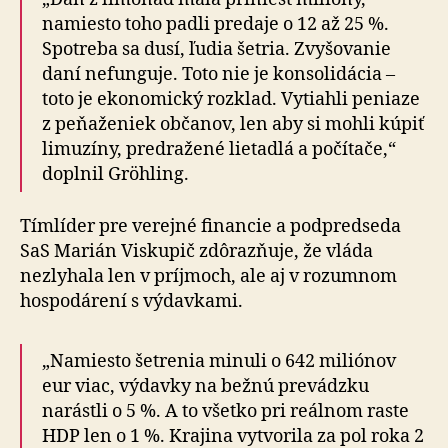
namiesto toho padli predaje o 12 až 25 %.
Spotreba sa dusí, ľudia šetria. Zvyšovanie
daní nefunguje. Toto nie je kon­so­li­dá­cia –
toto je ekonomický rozklad. Vytiahli peniaze
z peňaženiek občanov, len aby si mohli kúpiť
limuzíny, predražené lietadlá a počítače,“
doplnil Gröhling.
Tímlíder pre verejné financie a podpredseda
SaS Marián Viskupič zdôrazňuje, že vláda
nezlyhala len v príjmoch, ale aj v rozumnom
hospodárení s výdavkami.
„Namiesto šetrenia minuli o 642 miliónov
eur viac, výdavky na bežnú prevádzku
narástli o 5 %. A to všetko pri reálnom raste
HDP len o 1 %. Krajina vytvorila za pol roka 2