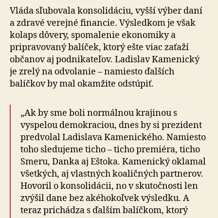
Vláda sľubovala konsolidáciu, vyšší výber daní
a zdravé verejné financie. Výsledkom je však
kolaps dôvery, spo­ma­le­nie ekonomiky a
pripravovaný balíček, ktorý ešte viac zaťaží
občanov aj podnikateľov. Ladislav Kamenický
je zrelý na odvolanie – namiesto ďalších
balíčkov by mal okamžite odstúpiť.
„Ak by sme boli normálnou krajinou s
vyspelou de­mo­kra­ciou, dnes by si prezident
predvolal Ladislava Kamenického. Namiesto
toho sledujeme ticho – ticho premiéra, ticho
Smeru, Danka aj Eštoka. Kamenický oklamal
všetkých, aj vlastných koaličných partnerov.
Hovoril o konsolidácii, no v skutočnosti len
zvýšil dane bez akéhokoľvek výsledku. A
teraz prichádza s ďalším balíčkom, ktorý