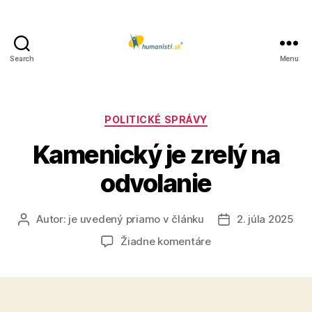
Search
Menu
Humanisti.sk
Kategórie
POLITICKÉ SPRÁVY
Kamenický je zrelý na
odvolanie
Autor:
je uvedený priamo v článku
2. júla 2025
Autor
Dátum
článku
článku
na
Žiadne komentáre
Kamenický
je
zrelý
na