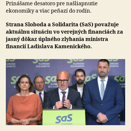
odvolanie
Prinášame desatoro pre našliapnutie
ekonomiky a viac peňazí do rodín.
Strana Sloboda a Solidarita (SaS) považuje
aktuálnu situáciu vo verejných financiách za
jasný dôkaz úpl­né­ho zlyhania ministra
financií Ladislava Kamenického.