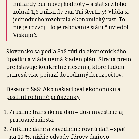
miliardy eur novej hodnoty – a štát si z toho
zobral 1,5 miliardy eur. Tri štvrtiny! Vláda si
jed­no­du­cho rozobrala ekonomický rast. To
nie je rozvoj – to je rabovanie štátu,“ uviedol
Viskupič.
Slovensko sa podľa SaS rúti do ekonomického
úpadku a vláda nemá žiaden plán. Strana preto
predstavuje kon­krét­ne riešenia, ktoré ľuďom
prinesú viac peňazí do rodinných rozpočtov.
Desatoro SaS: Ako naštartovať ekonomiku a
posilniť rodinné peňaženky
Zrušíme transakčnú daň – dusí investície aj
pracovné miesta.
Znížime dane a zavedieme rovnú daň – späť
na 19 %, nižšie odvody, férový daňovo-