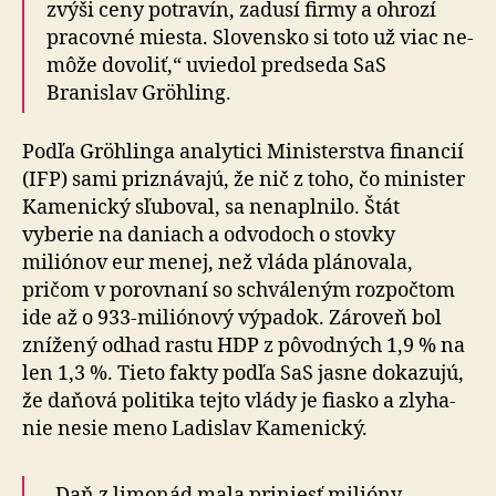
zvýši ceny potravín, zadusí firmy a ohrozí
pracovné miesta. Slovensko si toto už viac ne­
mô­že dovoliť,“ uviedol predseda SaS
Branislav Gröhling.
Podľa Gröhlinga analytici Ministerstva financií
(IFP) sami priznávajú, že nič z toho, čo minister
Kamenický sľuboval, sa nenaplnilo. Štát
vyberie na daniach a odvodoch o stovky
miliónov eur menej, než vláda plánovala,
pričom v porovnaní so schváleným rozpočtom
ide až o 933-mi­li­ó­no­vý výpadok. Zároveň bol
znížený odhad rastu HDP z pôvodných 1,9 % na
len 1,3 %. Tieto fakty podľa SaS jasne dokazujú,
že daňová politika tejto vlády je fiasko a zly­ha­
nie nesie meno Ladislav Kamenický.
„Daň z limonád mala priniesť milióny,