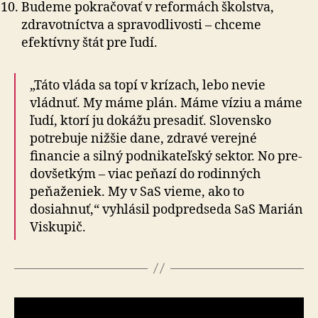
Budeme pokračovať v reformách školstva,
zdravotníctva a spravodlivosti – chceme
efektívny štát pre ľudí.
„Táto vláda sa topí v krízach, lebo nevie
vládnuť. My máme plán. Máme víziu a máme
ľudí, ktorí ju dokážu presadiť. Slovensko
potrebuje nižšie dane, zdravé verejné
financie a silný podnikateľský sektor. No pre­
do­všet­kým – viac peňazí do rodinných
peňaženiek. My v SaS vieme, ako to
dosiahnuť,“ vyhlásil podpredseda SaS Marián
Viskupič.