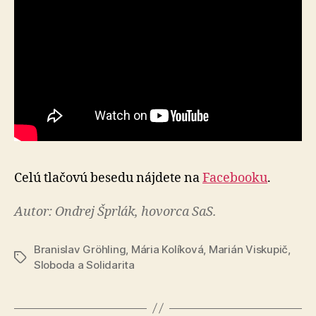
Celú tlačovú besedu nájdete na
Facebooku
.
Autor: Ondrej Šprlák, hovorca SaS.
Branislav Gröhling
,
Mária Kolíková
,
Marián Viskupič
,
Značky
Sloboda a Solidarita