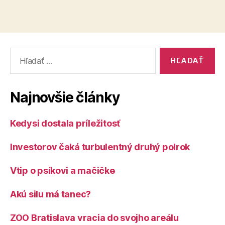
Vyhľadať:
Najnovšie články
Kedysi dostala príležitosť
Investorov čaká turbulentný druhý polrok
Vtip o psíkovi a mačičke
Akú silu má tanec?
ZOO Bratislava vracia do svojho areálu