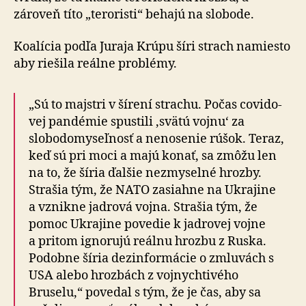
zároveň títo „teroristi“ behajú na slobode.
Koalícia podľa Juraja Krúpu šíri strach namiesto
aby riešila reálne problémy.
„Sú to majstri v šírení strachu. Počas co­vi­do­
vej pan­dé­mie spus­ti­li ‚svätú vojnu‘ za
slobodomyseľnosť a ne­no­se­nie rúšok. Teraz,
keď sú pri moci a majú konať, sa zmôžu len
na to, že šíria ďalšie nezmyselné hrozby.
Strašia tým, že NATO zasiahne na Ukrajine
a vznikne jadrová vojna. Strašia tým, že
pomoc Ukrajine povedie k jadrovej vojne
a pritom ignorujú reálnu hrozbu z Rus­ka.
Podobne šíria dezinformácie o zmluvách s
USA ale­bo hrozbách z vojnychtivého
Bruselu,“ povedal s tým, že je čas, aby sa