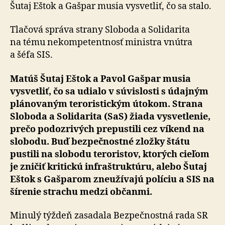
Šutaj Eštok a Gašpar musia vysvetliť, čo sa stalo.
Tlačová správa strany Sloboda a Solidarita
na tému ne­kom­pe­tentnosť ministra vnútra
a šéfa SIS.
Matúš Šutaj Eštok a Pavol Gašpar musia
vysvetliť, čo sa udialo v súvislosti s údajným
plánovaným te­ro­ris­tic­kým útokom. Strana
Sloboda a Solidarita (SaS) žiada vysvetlenie,
prečo podozrivých prepustili cez víkend na
slobodu. Buď bezpečnostné zložky štátu
pustili na slobodu teroristov, ktorých cieľom
je zničiť kritickú infraštruktúru, alebo Šutaj
Eštok s Gašparom zneužívajú políciu a SIS na
šírenie strachu medzi ob­čan­mi.
Minulý týždeň zasadala Bezpečnostná rada SR