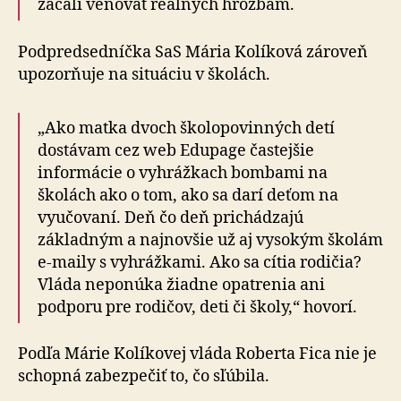
začali venovať reálnych hrozbám.
Podpredsedníčka SaS Mária Kolíková zároveň
upozorňuje na situáciu v školách.
„Ako matka dvoch školopovinných detí
dostávam cez web Edupage častejšie
informácie o vyhrážkach bombami na
školách ako o tom, ako sa darí deťom na
vyučovaní. Deň čo deň prichádzajú
základným a naj­nov­šie už aj vysokým školám
e-maily s vyhrážkami. Ako sa cítia rodičia?
Vláda neponúka žiadne opatrenia ani
podporu pre rodičov, deti či školy,“ hovorí.
Podľa Márie Kolíkovej vláda Roberta Fica nie je
schopná zabezpečiť to, čo sľúbila.