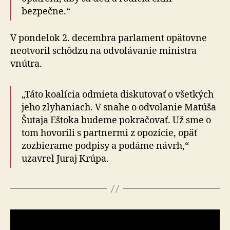
bezpečne.“
V pondelok 2. decembra parlament opätovne
neotvoril schôdzu na odvolávanie ministra
vnútra.
„Táto koalícia odmieta diskutovať o všetkých
jeho zly­ha­niach. V snahe o odvolanie Matúša
Šutaja Eštoka bu­de­me pokračovať. Už sme o
tom hovorili s partnermi z o­po­zí­cie, opäť
zozbierame podpisy a podáme návrh,“
uzavrel Juraj Krúpa.