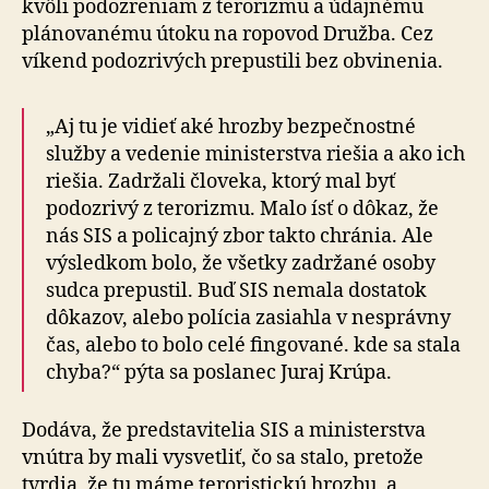
kvôli podozreniam z terorizmu a údajnému
plánovanému útoku na ropovod Družba. Cez
víkend podozrivých prepustili bez obvinenia.
„Aj tu je vidieť aké hrozby bezpečnostné
služby a ve­de­nie mi­nisterstva riešia a ako ich
riešia. Zadržali člo­ve­ka, ktorý mal byť
podozrivý z terorizmu. Malo ísť o dô­kaz, že
nás SIS a policajný zbor takto chránia. Ale
výsledkom bolo, že všetky zadržané osoby
sudca pre­pus­til. Buď SIS nemala dostatok
dôkazov, alebo polícia zasiahla v nesprávny
čas, alebo to bolo celé fingované. kde sa stala
chyba?“ pýta sa poslanec Juraj Krúpa.
Dodáva, že predstavitelia SIS a ministerstva
vnútra by mali vysvetliť, čo sa stalo, pretože
tvrdia, že tu máme teroristickú hrozbu, a