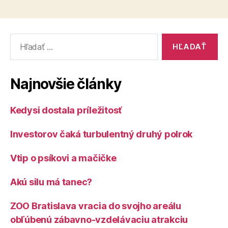
Vyhľadať:
Najnovšie články
Kedysi dostala príležitosť
Investorov čaká turbulentný druhý polrok
Vtip o psíkovi a mačičke
Akú silu má tanec?
ZOO Bratislava vracia do svojho areálu
obľúbenú zábavno-vzdelávaciu atrakciu