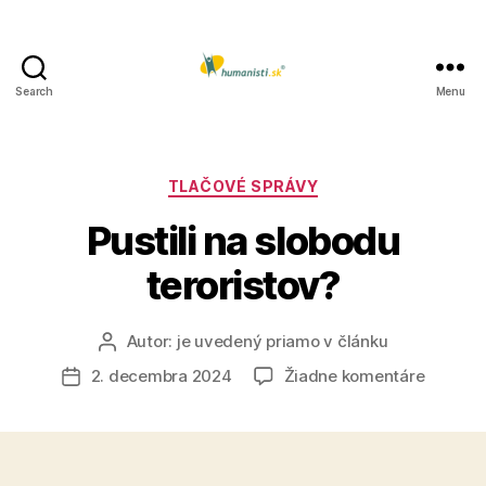
Search
Menu
Humanisti.sk
Kategórie
TLAČOVÉ SPRÁVY
Pustili na slobodu
teroristov?
Autor:
je uvedený priamo v článku
Autor
článku
na
2. decembra 2024
Žiadne komentáre
Dátum
Pustili
článku
na
slobodu
terorist