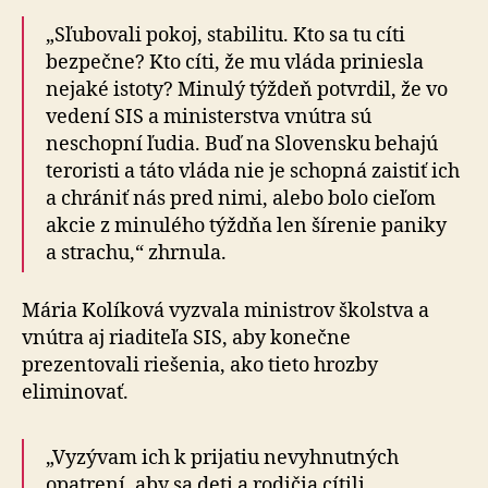
„Sľubovali pokoj, stabilitu. Kto sa tu cíti
bezpečne? Kto cíti, že mu vláda priniesla
nejaké istoty? Minulý týždeň potvrdil, že vo
vedení SIS a ministerstva vnútra sú
neschopní ľudia. Buď na Slovensku behajú
teroristi a táto vláda nie je schopná zaistiť ich
a chrániť nás pred nimi, alebo bolo cieľom
akcie z minulého týždňa len šírenie paniky
a strachu,“ zhrnula.
Mária Kolíková vyzvala ministrov školstva a
vnútra aj riaditeľa SIS, aby konečne
prezentovali riešenia, ako tieto hrozby
eliminovať.
„Vyzývam ich k prijatiu nevyhnutných
opatrení, aby sa deti a rodičia cítili