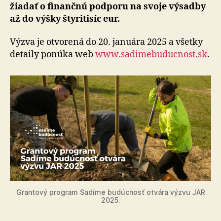
žiadať o fi­nan­čnú pod­po­ru na svoje výsadby
až do výšky šty­ri­ti­síc eur.
Výzva je otvorená do 20. januára 2025 a všetky
detaily ponúka web
www.sadimebuducnost.sk
.
Grantový program Sadíme budúcnosť otvára výzvu JAR
2025.