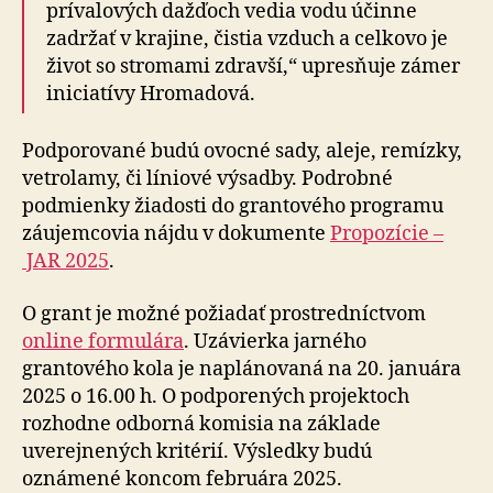
prívalových dažďoch vedia vodu účinne
zadržať v krajine, čistia vzduch a celkovo je
život so stromami zdravší,“ upresňuje zámer
iniciatívy Hromadová.
Podporované budú ovocné sady, aleje, remízky,
vetrolamy, či líniové výsadby. Podrobné
podmienky žiadosti do grantového programu
záujemcovia nájdu v dokumente
Propozície –
JAR 2025
.
O grant je možné požiadať prostredníctvom
online formulára
. Uzávierka jarného
grantového kola je naplánovaná na 20. januára
2025 o 16.00 h. O pod­po­re­ných projektoch
rozhodne odborná komisia na základe
uverejnených kritérií. Výsledky budú
oznámené koncom februára 2025.