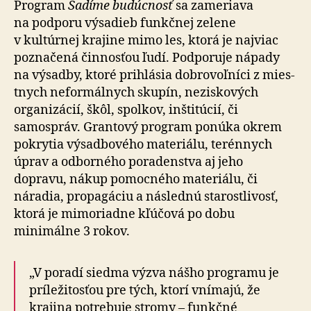
Program
Sadíme budúcnosť
sa zameriava
na podporu výsadieb funkčnej zelene
v kultúrnej krajine mimo les, ktorá je najviac
poznačená činnosťou ľudí. Podporuje nápady
na výsadby, ktoré prihlásia dobrovoľníci z mies­
tnych neformálnych skupín, neziskových
organizácií, škôl, spolkov, inštitúcií, či
samospráv. Grantový program ponúka okrem
pokrytia výsadbového materiálu, te­rén­nych
úprav a odborného poradenstva aj jeho
dopravu, nákup pomocného materiálu, či
náradia, propagáciu a následnú starostlivosť,
ktorá je mimoriadne kľúčová po dobu
minimálne 3 rokov.
„V poradí siedma výzva nášho programu je
prí­le­ži­tos­ťou pre tých, ktorí vnímajú, že
krajina potrebuje stromy – funkčné