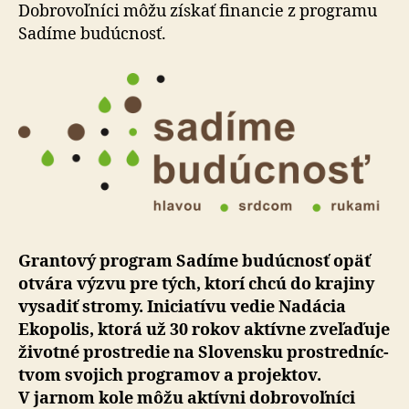
výsadb
Dobrovoľníci môžu získať financie z programu
stromov
Sa­dí­me bu­dúcnosť.
Grantový program Sadíme budúcnosť opäť
otvára výzvu pre tých, ktorí chcú do kra­ji­ny
vysadiť stromy. Ini­cia­tí­vu vedie Nadácia
Ekopolis, ktorá už 30 rokov aktívne zveľaďuje
životné prostredie na Slo­ven­sku pro­stred­níc­
tvom svojich programov a pro­jek­tov.
V jarnom kole môžu aktívni dobro­voľ­ní­ci