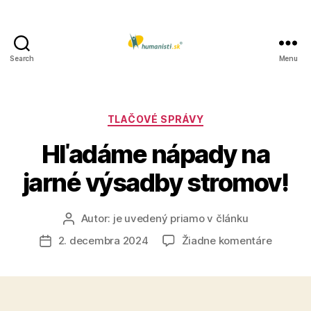
Search
Menu
Humanisti.sk
Kategórie
TLAČOVÉ SPRÁVY
Hľadáme nápady na
jarné výsadby stromov!
Autor:
je uvedený priamo v článku
Autor
článku
na
2. decembra 2024
Žiadne komentáre
Dátum
Hľadám
článku
nápady
na
jarné