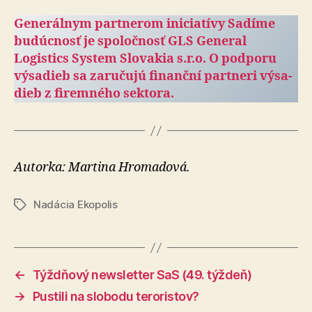
Generálnym partnerom iniciatívy Sadíme
budúcnosť je spoločnosť GLS General
Logistics System Slovakia s.r.o. O podporu
výsadieb sa zaručujú finanční partneri vý­sa­
dieb z firemného sektora.
Autorka: Martina Hromadová.
Nadácia Ekopolis
Značky
←
Týždňový newsletter SaS (49. týždeň)
→
Pustili na slobodu teroristov?