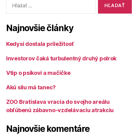
Vyhľadať:
Najnovšie články
Kedysi dostala príležitosť
Investorov čaká turbulentný druhý polrok
Vtip o psíkovi a mačičke
Akú silu má tanec?
ZOO Bratislava vracia do svojho areálu
obľúbenú zábavno-vzdelávaciu atrakciu
Najnovšie komentáre