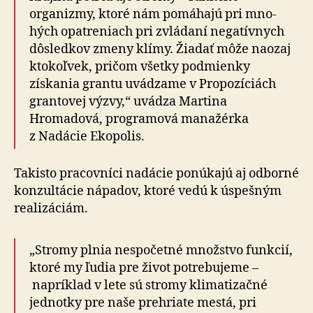
organizmy, ktoré nám pomáhajú pri mno­
hých opa­tre­niach pri zvládaní negatívnych
dôsledkov zmeny klímy. Žiadať môže naozaj
ktokoľvek, pričom všetky podmienky
získania grantu uvádzame v Pro­po­zí­ciách
grantovej výzvy,“ uvádza Martina
Hromadová, programová manažérka
z Nadácie Ekopolis.
Takisto pracovníci nadácie ponúkajú aj odborné
kon­zul­tá­cie nápadov, ktoré vedú k úspešným
realizáciám.
„Stromy plnia nespočetné množstvo funkcií,
ktoré my ľudia pre život potrebujeme –
napríklad v lete sú stromy klimatizačné
jednotky pre naše prehriate mestá, pri