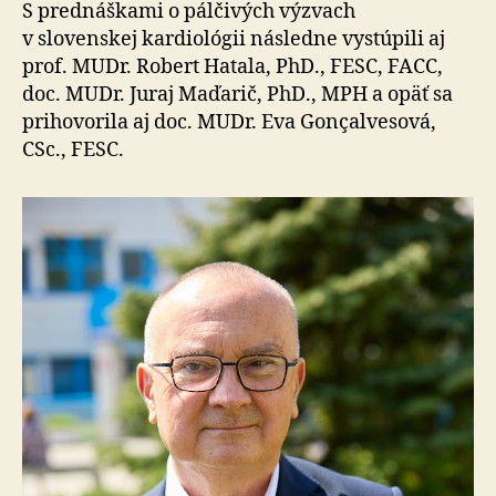
S prednáškami o pálčivých výzvach
v slovenskej kardiológii následne vystúpili aj
prof. MUDr. Robert Hatala, PhD., FESC, FACC,
doc. MUDr. Juraj Maďarič, PhD., MPH a opäť sa
prihovorila aj doc. MUDr. Eva Gonçalvesová,
CSc., FESC.