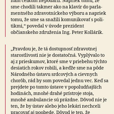
nám celkom nepodaril. Napriek tomu, že
sme chodili takmer ako na klavír do par­la­
men­tného zdra­vot­níc­keho výboru a napriek
tomu, že sme sa snažili ko­mu­ni­ko­vať s po­li­
tikmi,“ povedal v úvode prezident
občianskeho zdru­že­nia Ing. Peter Kollárik.
„Pravdou je, že tá dostupnosť zdravotnej
starostlivosti nie je dosta­točná. Vyplývalo to
aj z prieskumov, ktoré sme v priebehu týchto
desiatich rokov robili, a keďže sme na pôde
Národného ústavu srdcových a cievnych
chorôb, rád by som povedal jednu vec. Keď sa
prejdete po tomto ústave v popoludňajších
hodinách, mnohé drahé prístroje stoja,
mnohé ambulancie sú prázdne. Dôvod nie je
ten, že by ústav alebo jeho lekári nechceli
pracovať aj poobede. Dôvod je ten, že