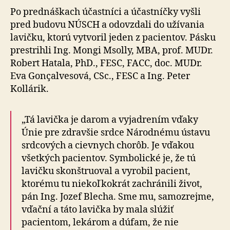
Po prednáškach účastníci a účastníčky vyšli
pred budovu NÚSCH a odovzdali do užívania
lavičku, ktorú vytvoril jeden z pacientov. Pásku
prestrihli Ing. Mongi Msolly, MBA, prof. MUDr.
Robert Hatala, PhD., FESC, FACC, doc. MUDr.
Eva Gonçalvesová, CSc., FESC a Ing. Peter
Kollárik.
„Tá lavička je darom a vyjadrením vďaky
Únie pre zdravšie srdce Národnému ústavu
srdcových a cievnych chorôb. Je vďakou
všetkých pacientov. Symbolické je, že tú
lavičku skonštruoval a vyrobil pacient,
ktorému tu niekoľkokrát zachránili život,
pán Ing. Jozef Blecha. Sme mu, samozrejme,
vďační a táto lavička by mala slúžiť
pacientom, lekárom a dúfam, že nie