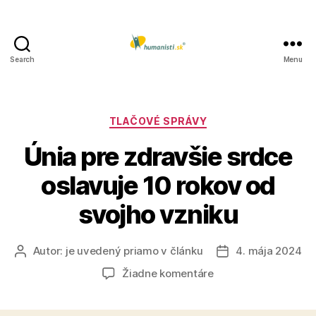
Search
Menu
Humanisti.sk
Kategórie
TLAČOVÉ SPRÁVY
Únia pre zdravšie srdce
oslavuje 10 rokov od
svojho vzniku
Autor:
je uvedený priamo v článku
4. mája 2024
Autor
Dátum
článku
článku
na
Žiadne komentáre
Únia
pre