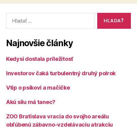
Vyhľadať:
Najnovšie články
Kedysi dostala príležitosť
Investorov čaká turbulentný druhý polrok
Vtip o psíkovi a mačičke
Akú silu má tanec?
ZOO Bratislava vracia do svojho areálu
obľúbenú zábavno-vzdelávaciu atrakciu