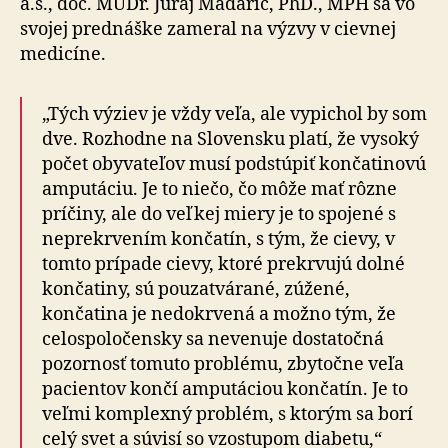
a.s., doc. MUDr. Juraj Maďarič, PhD., MPH sa vo
svojej pred­náške zameral na výzvy v cievnej
medicíne.
„Tých výziev je vždy veľa, ale vypichol by som
dve. Rozhodne na Slovensku platí, že vysoký
počet obyvateľov musí podstúpiť končatinovú
amputáciu. Je to niečo, čo môže mať rôzne
príčiny, ale do veľkej miery je to spojené s
neprekrvením končatín, s tým, že cievy, v
tomto prípade cievy, ktoré prekrvujú dolné
končatiny, sú pouzatvárané, zúžené,
končatina je nedokrvená a možno tým, že
celospoločensky sa nevenuje dostatočná
pozornosť tomuto problému, zbytočne veľa
pacientov končí amputáciou končatín. Je to
veľmi komplexný problém, s ktorým sa borí
celý svet a súvisí so vzostupom diabetu,“