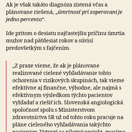
Ak je však takáto diagnóza zistená včas a
plánovane riešená, „
úmrtnosť pri zoperovaní je
jedno percento
“.
Ide pritom o desiatu najčastejšiu príčinu úmrtia
mužov nad päťdesiat rokov a súvisí
predovšetkým s fajčením.
„Z praxe vieme, že ak je plánovane
realizované cielené vyhľadávanie tohto
ochorenia v rizikových skupinách, tak vieme
efektívne aj finančne, výhodne, ale najmä s
efektívnym výsledkom týchto pacientov
vyhľadať a riešiť ich. Slovenská angio­lo­gická
spoločnosť spolu s Ministerstvom
zdravotníctva SR už od tohto roku pracuje na
pláne cieleného vyhľadávania takýchto