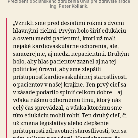
Prezident občianskeho združenia Únia pre zdravšie srdce
Ing. Peter Kollárik.
„Vznikli sme pred desiatimi rokmi s dvomi
hlavnými cieľmi. Prvým bolo šíriť edukáciu
a osvetu medzi pacientmi, ktorí už mali
nejaké kar­dio­vasku­lárne ochorenia, ale,
samo­zrejme, aj medzi ne­pa­cientmi. Druhým
bolo, aby hlas pacientov zaznel aj na tej
politickej úrovni, aby sme zlepšili
prístupnosť kar­dio­vasku­lár­nej sta­rostli­vosti
o pacientov v našej krajine. Ten prvý cieľ sa
v zásade podarilo splniť celkom dobre – aj
vďaka nášmu odbornému tímu, ktorý nás
celý čas sprevádzal, a vďaka ktorému sme
túto edukáciu mohli robiť. Ten druhý cieľ, či
už zmena legislatívy alebo zlepšenie
prístupnosti zdravotnej starostlivosti, ten sa