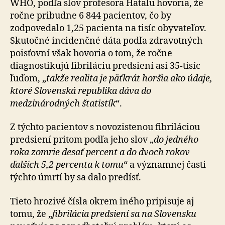
WHO, podľa slov profesora Hatalu hovoria, že
ročne pribudne 6 844 pacientov, čo by
zodpovedalo 1,25 pacienta na tisíc obyvateľov.
Skutočné incidenčné dáta podľa zdravotných
poisťovní však hovoria o tom, že ročne
diagnostikujú fibriláciu predsiení asi 35-tisíc
ľuďom, „
takže realita je päťkrát horšia ako údaje,
ktoré Slovenská republika dáva do
medzinárodných štatistík
“.
Z týchto pacientov s novozistenou fibriláciou
predsiení pritom podľa jeho slov „
do jedného
roka zomrie desať percent a do dvoch rokov
ďalších 5,2 percenta k tomu
“ a významnej časti
týchto úmrtí by sa dalo predísť.
Tieto hrozivé čísla okrem iného pripisuje aj
tomu, že „
fibrilácia predsiení sa na Slovensku