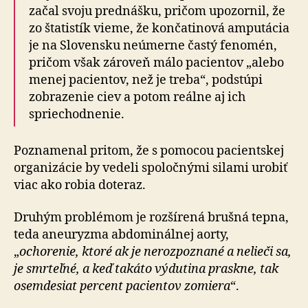
začal svoju prednášku, pričom upozornil, že
zo štatistík vieme, že končatinová amputácia
je na Slovensku neúmerne častý fenomén,
pričom však zároveň málo pacientov „alebo
menej pacientov, než je treba“, podstúpi
zobrazenie ciev a potom reálne aj ich
spriechodnenie.
Poznamenal pritom, že s pomocou pacientskej
organizácie by vedeli spoločnými silami urobiť
viac ako robia doteraz.
Druhým problémom je rozšírená brušná tepna,
teda aneuryzma abdominálnej aorty,
„
ochorenie, ktoré ak je nerozpoznané a nelieči sa,
je smrteľné, a keď takáto výdutina praskne, tak
osemdesiat percent pacientov zomiera
“.