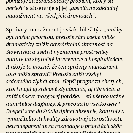
považuje za zanedbateľný problém, ktorý sa
nerieši
“ a absentuje aj jej „
absolútne základný
manažment na všetkých úrovniach
“.
Správny manažment je však dôležitý a „
mal by
byť našou prioritou, pretože sám osebe môže
dramaticky znížiť odvrátiteľnú úmrtnosť na
Slovensku a ušetriť významné prostriedky
minuté na zbytočné intervencie a hospitalizácie.
A ako je to možné, že ten správny manažment
toto môže spraviť? Pretože zníži výskyt
srdcového zlyhávania, zlepší prognózu chorých,
ktorí majú aj srdcové zlyhávania, aj fibriláciu a
zníži výskyt mozgovej porážky – sú všetko vážne
a smrteľné diagnózy. A prečo sa to všetko deje?
Dospeli sme do štádia úplnej absencie, kontroly a
vy­mo­ži­teľ­nosti kvality zdravotnej sta­rostli­vosti,
netranspa­ren­tne sa rozho­duje o prioritách skôr