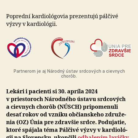
zdravšie
srdce
oslavuje
Poprední kardiológovia prezentujú pálčivé
10
výzvy v kar­dio­ló­gii.
rokov
od
svojho
vzniku
Partnerom je aj Národný ústav srdco­vých a ciev­nych
chorôb.
Lekári i pacienti si 30. apríla 2024
v priestoroch Národného ústavu srdco­vých
a ciev­nych chorôb (NÚSCH) pri­po­me­nuli
desať rokov od vzniku občianskeho zdru­že­
nia (OZ) Únia pre zdravšie srdce. Podujatie,
ktoré spájala téma Pálčivé výzvy v kar­dio­ló­
gii na Slo­ven­sku, ukon­čili
odha­le­ním lavičky