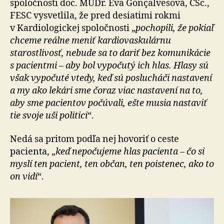
spoločnosti doc. MUDr. Eva Gonçalvesová, CSc.,
FESC vysvetlila, že pred desiatimi rokmi
v Kardiologickej spoločnosti „
pochopili, že pokiaľ
chceme reálne meniť kardiovaskulárnu
starostlivosť, nebude sa to dariť bez komunikácie
s pacientmi – aby bol vypočutý ich hlas. Hlasy sú
však vypočuté vtedy, keď sú poslucháči nastavení
a my ako lekári sme čoraz viac nastavení na to,
aby sme pacientov počúvali, ešte musia nastaviť
tie svoje uši politici
“.
Nedá sa pritom podľa nej hovoriť o ceste
pacienta, „
keď nepočujeme hlas pacienta – čo si
myslí ten pacient, ten občan, ten poistenec, ako to
on vidí
“.