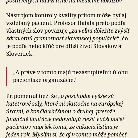
postavených na PR a nie na medicíne dôkazov
“.
Nástrojom kontroly kvality pritom môže byť aj
vzdelaný pacient. Profesor Hatala preto podľa
vlastných slov považuje „
za veľmi dôležité zvýšiť
zdravotnú gramotnosť slovenskej populácie
“, čo
je podľa neho kľúč pre dlhší život Slovákov a
Sloveniek.
„A práve v tomto majú nezastupiteľnú úlohu
pacientske organizácie.“
Pripomenul tiež, že „
o poschodie vyššie sú
katétrové sály, ktoré sú skutočne na európskej
úrovni, a končia väčšinou o druhej, pretože
finančné limitácie nedovoľujú riešiť väčší počet
pacientov napriek tomu, že čakacia listina je
jeden rok. Myslím si, že aj v tomto môže pomôcť