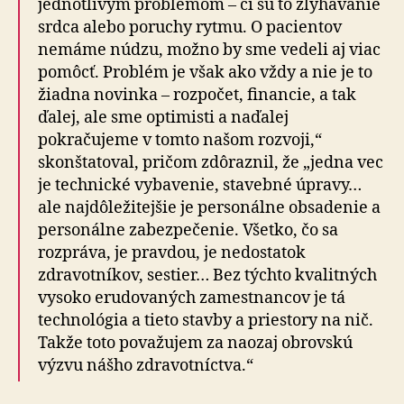
jednotli­vým problé­mom – či sú to zly­há­va­nie
srdca alebo poruchy rytmu. O pa­cientov
nemáme núdzu, možno by sme vedeli aj viac
pomôcť. Problém je však ako vždy a nie je to
žiadna novinka – rozpočet, financie, a tak
ďalej, ale sme optimisti a naďalej
pokračujeme v tomto našom rozvoji,“
skonštatoval, pričom zdôraznil, že „jedna vec
je technické vybavenie, stavebné úpravy…
ale najdôležitejšie je personálne obsadenie a
personálne zabezpečenie. Všetko, čo sa
rozpráva, je pravdou, je nedostatok
zdravotníkov, sestier… Bez týchto kvalitných
vysoko erudovaných zamestnancov je tá
technológia a tieto stavby a priestory na nič.
Takže toto považujem za naozaj obrovskú
výzvu nášho zdravotníctva.“