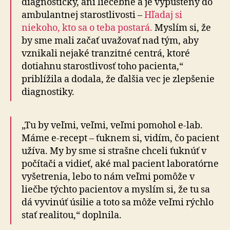
diagnosticky, ani liečebne a je vypustený do
ambulantnej starostlivosti –
Hľadaj si
niekoho, kto sa o teba postará.
Myslím si, že
by sme mali začať uvažovať nad tým, aby
vznikali nejaké tranzitné centrá, ktoré
dotiahnu starostlivosť toho pacienta,“
priblížila a dodala, že ďalšia vec je zlepšenie
diagnostiky.
„Tu by veľmi, veľmi, veľmi pomohol e-lab.
Máme e-recept – ťuknem si, vidím, čo pacient
užíva. My by sme si strašne chceli ťuknúť v
počítači a vidieť, aké mal pacient laboratórne
vyšetrenia, lebo to nám veľmi pomôže v
liečbe týchto pacientov a myslím si, že tu sa
dá vyvinúť úsilie a toto sa môže veľmi rýchlo
stať realitou,“ doplnila.