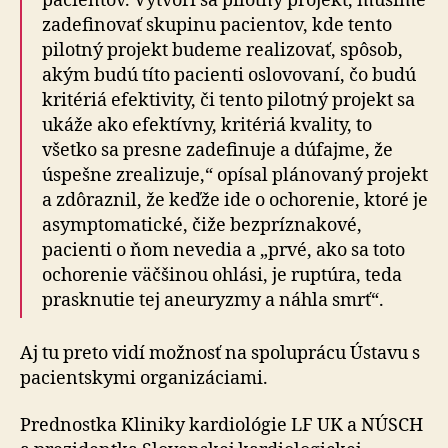
pacientov. Vytvorí sa pilotný projekt, musíme
zadefinovať skupinu pacientov, kde tento
pilotný projekt budeme realizovať, spôsob,
akým budú títo pacienti oslovovaní, čo budú
kritériá efektivity, či tento pilotný projekt sa
ukáže ako efektívny, kritériá kvality, to
všetko sa presne zadefinuje a dúfajme, že
úspešne zrealizuje,“ opísal plánovaný projekt
a zdôraznil, že keďže ide o ochorenie, ktoré je
asymptomatické, čiže bezpríznakové,
pacienti o ňom nevedia a „prvé, ako sa toto
ochorenie väčšinou ohlási, je ruptúra, teda
prasknutie tej aneuryzmy a náhla smrť“.
Aj tu preto vidí možnosť na spoluprácu Ústavu s
pacientskymi organizáciami.
Prednostka Kliniky kardiológie LF UK a NÚSCH