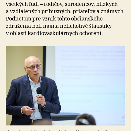
všetkých ľudí – rodičov, súrodencov, blízkych
a vzdia­le­ných príbuzných, priateľov a zná­mych.
Podnetom pre vznik tohto občianskeho
združenia boli najmä nelichotivé štatistiky
v oblasti kar­dio­vasku­lár­nych ocho­rení.