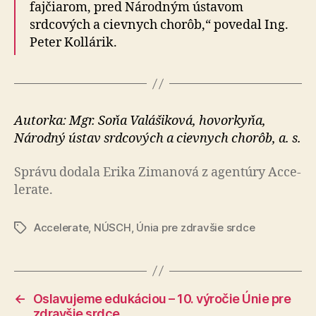
fajčiarom, pred Národným ústavom
srdcových a cievnych chorôb,“ povedal Ing.
Peter Kollárik.
Autorka: Mgr. Soňa Valášiková, hovorkyňa,
Národný ústav srdcových a cievnych chorôb, a. s.
Správu dodala Erika Zimanová z agen­tú­ry Acce­
le­rate.
Accelerate
,
NÚSCH
,
Únia pre zdravšie srdce
Značky
←
Oslavujeme edukáciou – 10. výročie Únie pre
zdravšie srdce