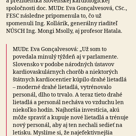
a prezidentka Slovenskej kardiologickej
spoločnosti doc. MUDr. Eva Gonçalvesová, CSc.,
FESC následne pripomenula to, čo už
spomenuli Ing. Kollárik, generálny riaditeľ
NÚSCH Ing. Mongi Msolly, aj profesor Hatala.
MUDr. Eva Gonçalvesová: „Už som to
povedala minulý týždeň aj v parlamente.
Slovensko v podobe národných ústavov
kardiovaskulárnych chorôb a niektorých
štátnych kardiocentier kúpilo drahé lietadlá
– moderné drahé lietadlá, vytrénovalo
personál, dlho to trvalo. A teraz tieto drahé
lietadlá a personál necháva vo vzduchu len
niekoľko hodín. Najhoršia investícia, akú
môže spraviť a kupuje nové lietadlá a trénuje
nový personál, aby aj ten nechali sedieť na
letisku. Myslíme si, že najefektívnejšia