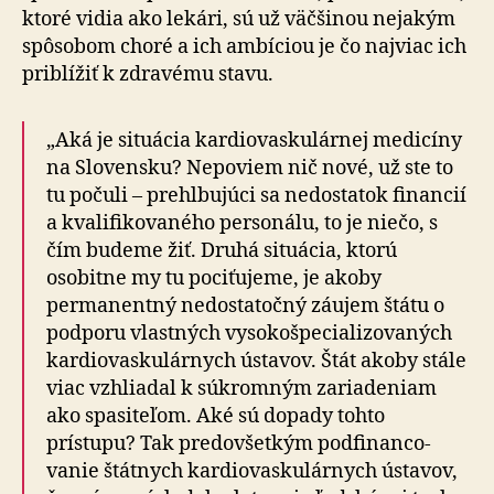
ktoré vidia ako lekári, sú už väčšinou nejakým
spôsobom choré a ich ambíciou je čo najviac ich
priblížiť k zdravému stavu.
„Aká je situácia kardiovaskulárnej medicíny
na Slovensku? Nepoviem nič nové, už ste to
tu počuli – prehlbujúci sa nedostatok financií
a kvalifikovaného personálu, to je niečo, s
čím budeme žiť. Druhá situácia, ktorú
osobitne my tu pociťujeme, je akoby
permanentný nedostatočný záujem štátu o
podporu vlastných vy­so­ko­špe­cia­li­zo­va­ných
kar­dio­vasku­lár­nych ústavov. Štát akoby stále
viac vzhliadal k súkromným zariadeniam
ako spasiteľom. Aké sú dopady tohto
prístupu? Tak predovšetkým pod­fi­nan­co­
vanie štátnych kar­dio­vasku­lár­nych ústavov,