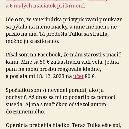
a 6 malých mačiatok pri kŕmení
.
Ide o to, že veterinárka pri vypisovaní preukazu
sa pýtala na meno mačky, a mne iné meno ne­
prišlo na um. Tá pre­došlá Tulka sa stratila,
možno ju zrazilo auto.
Písal som na Facebook, že mám starosti s ma­čič­
kami. Mne sa 50 € za kastráciu vidí veľa. Jedna
pani na moju prosbu reagovala kladne,
a poslala mi 18. 12. 2023 na
účet
80 €.
Spočiatku som si nevedel poradiť, ako ju
odchytiť. Až dnes sa mi to po­da­rilo za po­mo­ci
suseda. Aj ma s ma­čič­kou odviezol autom
do Hu­men­ného.
Operácia prebehla hladko. Teraz Tulka ešte spí,