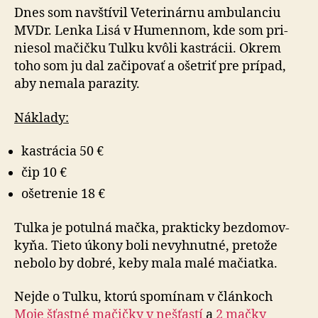
Dnes som navštívil Veterinárnu ambulanciu
MVDr. Lenka Lisá v Hu­men­nom, kde som pri­
nie­sol mačičku Tulku kvôli kastrácii. Okrem
toho som ju dal za­či­po­vať a ošetriť pre prí­pad,
aby nemala pa­ra­zi­ty.
Náklady:
kastrácia 50 €
čip 10 €
ošetrenie 18 €
Tulka je potulná mačka, prakticky bez­do­mov­
ky­ňa. Tieto úkony boli ne­vyhnut­né, pre­tože
nebolo by dobré, keby mala malé mačiatka.
Nejde o Tulku, ktorú spomínam v člán­koch
Moje šťastné mačičky v ne­šťastí
a
2 mačky