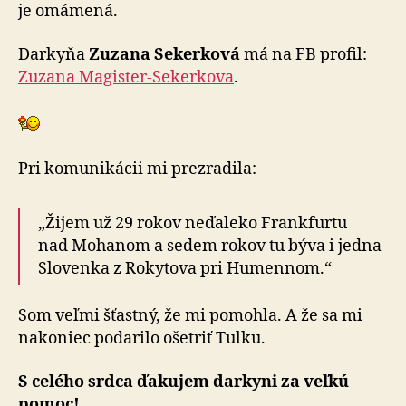
je omá­mená.
Darkyňa
Zuzana Sekerková
má na FB profil:
Zu­za­na Ma­gister-Se­ker­kova
.
Pri komunikácii mi prezradila:
„Žijem už 29 rokov neďaleko Frankfurtu
nad Mo­ha­nom a sedem rokov tu býva i jedna
Slo­ven­ka z Ro­ky­to­va pri Hu­men­nom.“
Som veľmi šťastný, že mi pomohla. A že sa mi
na­ko­niec po­da­rilo ošetriť Tulku.
S celého srdca ďakujem darkyni za veľ­kú
pomoc!