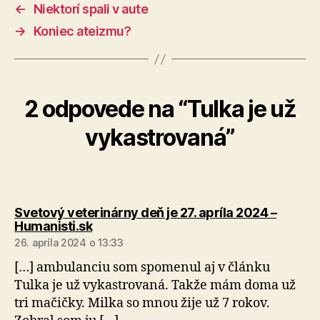
←
Niektorí spali v aute
→
Koniec ateizmu?
2 odpovede na “Tulka je už
vykastrovaná”
Svetový veterinárny deň je 27. apríla 2024 –
hovorí:
Humanisti.sk
26. apríla 2024 o 13:33
[…] ambulanciu som spomenul aj v článku
Tulka je už vykastrovaná. Takže mám doma už
tri mačičky. Milka so mnou žije už 7 rokov.