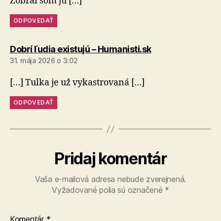
Zobral som ju […]
ODPOVEDAŤ
hovorí:
Dobrí ľudia existujú – Humanisti.sk
31. mája 2026 o 3:02
[…] Tulka je už vykastrovaná […]
ODPOVEDAŤ
Pridaj komentár
Vaša e-mailová adresa nebude zverejnená.
Vyžadované polia sú označené
*
Komentár
*