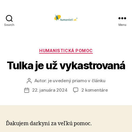
Search
Menu
Humanisti.sk
Kategórie
HUMANISTICKÁ POMOC
Tulka je už vykastrovaná
Autor:
je uvedený priamo v článku
Autor
článku
na
22. januára 2024
2 komentáre
Dátum
Tulka
článku
je
už
vykastrova
Ďakujem darkyni za veľkú pomoc.