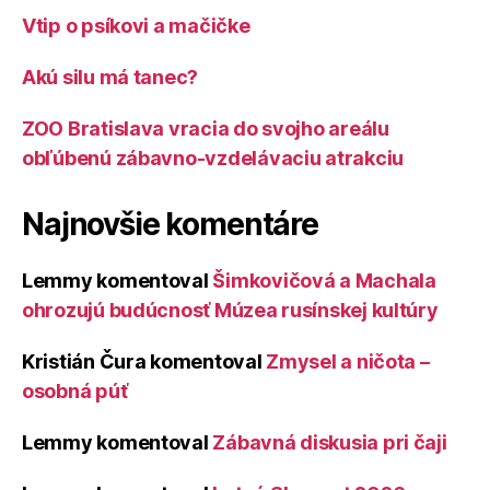
Vtip o psíkovi a mačičke
Akú silu má tanec?
ZOO Bratislava vracia do svojho areálu
obľúbenú zábavno-vzdelávaciu atrakciu
Najnovšie komentáre
Lemmy
komentoval
Šimkovičová a Machala
ohrozujú budúcnosť Múzea rusínskej kultúry
Kristián Čura
komentoval
Zmysel a ničota –
osobná púť
Lemmy
komentoval
Zábavná diskusia pri čaji