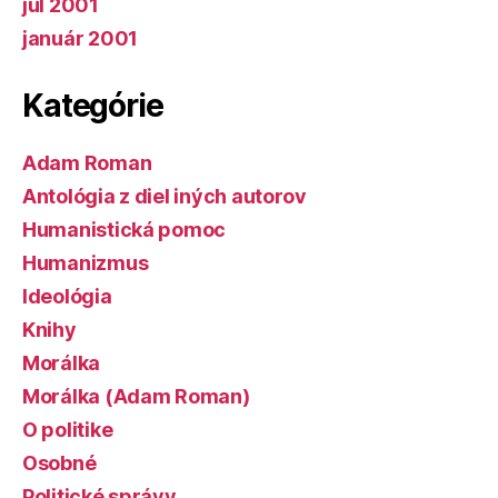
júl 2001
január 2001
Kategórie
Adam Roman
Antológia z diel iných autorov
Humanistická pomoc
Humanizmus
Ideológia
Knihy
Morálka
Morálka (Adam Roman)
O politike
Osobné
Politické správy