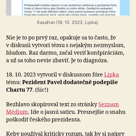
Kasafran (18. 10. 2023, Lipka).
Nie je to po prvý raz, opakuje sa to často, že
v diskusii vytvorí tému s nejakým nezmyslom,
bludom. Raz darmo, začal veriť konšpiráciám,
a už sa toho nevie zbaviť. Je to diagnóza.
18. 10. 2023 vytvoril v diskusnom fóre
Lipka
tému:
Pezident Pavel dodatečně podepíše
Chartu 77
. (Sic!)
Bezhlavo skopíroval text zo stránky
Seznam
Médium
. Ide o jasnú satiru. Presnejšie o snahu
poškodiť českého prezidenta.
Keby používal kriticky rozum, tak by si najprv