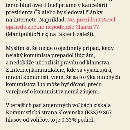
tento blud overil buď priamo v kancelárii
prezidenta ČR alebo by sledoval články
na internete. Napríklad:
Ne, prezident Pavel
opravdu zpětně nepodepíše Chartu 77
(Manipulátoři.cz; na faktech záleží).
Myslím si, že nejde o ojedinelý prípad, kedy
nejaký komunista prepadol ilúziám,
a nedokáže už rozlíšiť pravdu od klamstva.
Z internej komunikácie, kde sa vyjadrujú aj
mnohí komunisti, viem, že sa to týka mnohých
komunistov. I to môže byť dôvod, prečo
verejnosť o komunistov nemá záujem.
V terajších parlamentných voľbách získala
Komunistická strana Slovenska (KSS) 9 867
hlasov od voličov, to je 0,33% podiel.