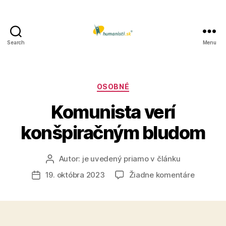
Search
Menu
Humanisti.sk
Kategórie
OSOBNÉ
Komunista verí
konšpiračným bludom
Autor:
je uvedený priamo v článku
Autor
článku
na
19. októbra 2023
Žiadne komentáre
Dátum
Komunis
článku
verí
konšpir
bludom