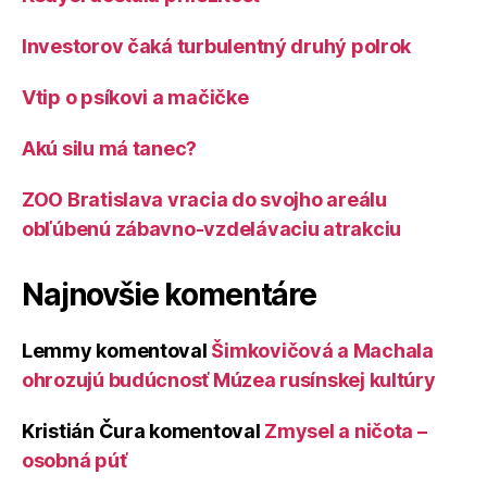
Investorov čaká turbulentný druhý polrok
Vtip o psíkovi a mačičke
Akú silu má tanec?
ZOO Bratislava vracia do svojho areálu
obľúbenú zábavno-vzdelávaciu atrakciu
Najnovšie komentáre
Lemmy
komentoval
Šimkovičová a Machala
ohrozujú budúcnosť Múzea rusínskej kultúry
Kristián Čura
komentoval
Zmysel a ničota –
osobná púť