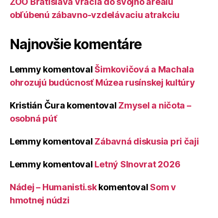
ZOO Bratislava vracia do svojho areálu
obľúbenú zábavno-vzdelávaciu atrakciu
Najnovšie komentáre
Lemmy
komentoval
Šimkovičová a Machala
ohrozujú budúcnosť Múzea rusínskej kultúry
Kristián Čura
komentoval
Zmysel a ničota –
osobná púť
Lemmy
komentoval
Zábavná diskusia pri čaji
Lemmy
komentoval
Letný Slnovrat 2026
Nádej – Humanisti.sk
komentoval
Som v
hmotnej núdzi