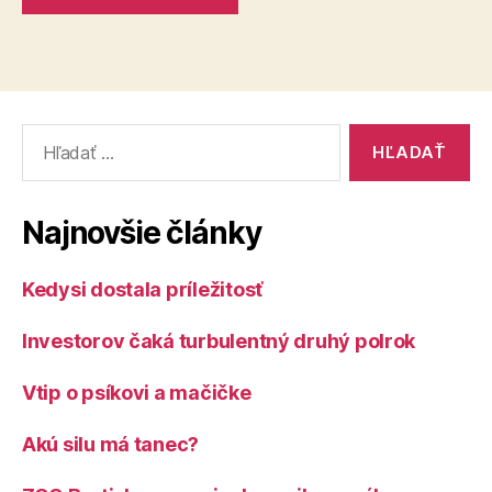
Vyhľadať:
Najnovšie články
Kedysi dostala príležitosť
Investorov čaká turbulentný druhý polrok
Vtip o psíkovi a mačičke
Akú silu má tanec?