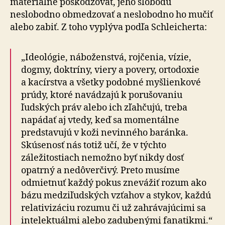
materiálne poškodzovať, jeho slobodu
neslobodno obmedzovať a neslobodno ho mučiť
alebo zabiť. Z toho vyplýva podľa Schleicherta:
„Ideológie, náboženstvá, rojčenia, vízie,
dogmy, doktríny, viery a povery, ortodoxie
a kacírstva a všetky podobné myšlienkové
prúdy, ktoré navádzajú k porušovaniu
ľudských práv alebo ich zľahčujú, treba
napádať aj vtedy, keď sa momentálne
predstavujú v koži nevinného baránka.
Skúsenosť nás totiž učí, že v týchto
záležitostiach nemožno byť nikdy dosť
opatrný a nedôverčivý. Preto musíme
odmietnuť každý pokus znevážiť rozum ako
bázu medziľudských vzťahov a stykov, každú
relativizáciu rozumu či už zahrávajúcimi sa
intelektuálmi alebo zadubenými fanatikmi.“