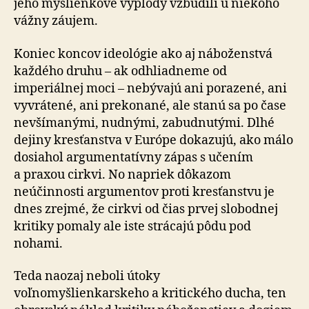
jeho myšlienkové výplody vzbudili u niekoho
vážny záujem.
Koniec koncov ideológie ako aj náboženstvá
každého druhu – ak odhliadneme od
imperiálnej moci – nebývajú ani porazené, ani
vyvrátené, ani prekonané, ale stanú sa po čase
nevšímanými, nudnými, zabudnutými. Dlhé
dejiny kresťanstva v Európe dokazujú, ako málo
dosiahol argumentatívny zápas s učením
a praxou cirkvi. No napriek dôkazom
neúčinnosti argumentov proti kresťanstvu je
dnes zrejmé, že cirkvi od čias prvej slobodnej
kritiky pomaly ale iste strácajú pôdu pod
nohami.
Teda naozaj neboli útoky
voľnomyšlienkarskeho a kritického ducha, ten