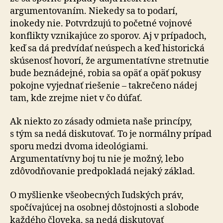
argumentovaním. Niekedy sa to podarí,
inokedy nie. Potvrdzujú to početné vojnové
konflikty vznikajúce zo sporov. Aj v prípadoch,
keď sa dá predvídať neúspech a keď historická
skúsenosť hovorí, že argumentatívne stretnutie
bude beznádejné, robia sa opäť a opäť pokusy
pokojne vyjednať riešenie – takrečeno nádej
tam, kde zrejme niet v čo dúfať.
Ak niekto zo zásady odmieta naše princípy,
s tým sa nedá diskutovať. To je normálny prípad
sporu medzi dvoma ideológiami.
Argumentatívny boj tu nie je možný, lebo
zdôvodňovanie predpokladá nejaký základ.
O myšlienke všeobecných ľudských práv,
spočívajúcej na osobnej dôstojnosti a slobode
každého človeka, sa nedá diskutovať