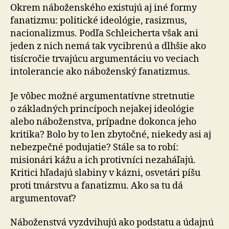
Okrem náboženského existujú aj iné formy
fanatizmu: politické ideológie, rasizmus,
nacionalizmus. Podľa Schleicherta však ani
jeden z nich nemá tak vycibrenú a dlhšie ako
tisícročie trvajúcu argumentáciu vo veciach
intolerancie ako náboženský fanatizmus.
Je vôbec možné argumentatívne stretnutie
o základných princípoch nejakej ideológie
alebo náboženstva, prípadne dokonca jeho
kritika? Bolo by to len zbytočné, niekedy asi aj
nebezpečné podujatie? Stále sa to robí:
misionári kážu a ich protivníci nezaháľajú.
Kritici hľadajú slabiny v kázni, osvetári píšu
proti tmárstvu a fanatizmu. Ako sa tu dá
argumentovať?
Náboženstvá vyzdvihujú ako podstatu a údajnú