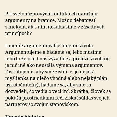
s
náboženský
fanatikmi?
Pri svetonázorových konfliktoch narážajú
argumenty na hranice. Možno debatovať
s niekým, ak s ním nesúhlasíme v zásadných
princípoch?
Umenie argumentovať je umenie života.
Argumentujeme a hádame sa, lebo musíme;
lebo to život od nás vyžaduje a pretože život nie
je nič iné ako neustála výmena argumentov.
Diskutujeme, aby sme zistili, či je nejaká
myšlienka na niečo vhodná alebo nejaký plán
uskutočniteľný; hádame sa, aby sme sa
dozvedeli, čo vedia o veci iní. Skrátka, človek sa
pokúša prostriedkami reči získať súhlas svojich
partnerov so svojím stanoviskom.