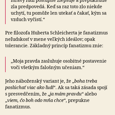
mravy ľudí postupne zlepšuje a prepuknutie
zla predpovedá. Keď sa raz toto zlo niekde
uchytí, tu pomôže len utekať a čakať, kým sa
vzduch vyčistí.“
Pre filozofa Huberta Schleicherta je fanatizmus
neľudskosť v mene veľkých ideálov; opak
tolerancie. Základný princíp fanatizmu znie:
„Moja pravda zasluhuje osobitné postavenie
voči všetkým falošným učeniam.“
Jeho náboženský variant je, že „
boha treba
poslúchať viac ako ľudí
“. Ak sa taká zásada spojí
s presvedčením, že „
ja mám pravdu
“ alebo
„
viem, čo boh odo mňa chce
“, prepukne
fanatizmus.