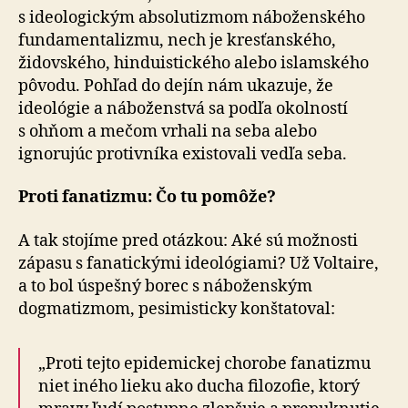
s ideologickým absolutizmom náboženského
fundamentalizmu, nech je kresťanského,
židovského, hinduistického alebo islamského
pôvodu. Pohľad do dejín nám ukazuje, že
ideológie a náboženstvá sa podľa okolností
s ohňom a mečom vrhali na seba alebo
ignorujúc protivníka existovali vedľa seba.
Proti fanatizmu: Čo tu pomôže?
A tak stojíme pred otázkou: Aké sú možnosti
zápasu s fanatickými ideológiami? Už Voltaire,
a to bol úspešný borec s náboženským
dogmatizmom, pesimisticky konštatoval:
„Proti tejto epidemickej chorobe fanatizmu
niet iného lieku ako ducha filozofie, ktorý