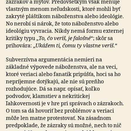
zázrakov a mýtov. Predovšetkým však menuje
vlastným menom neľudskosti, ktoré mohli byť
zakryté pláštikom náboženstva alebo ideológie.
No nerobí si nárok, že toto náboženstvo alebo
ideológiu vyvracia. Nikdy nemá formu externej
kritiky typu „
To, čo veríš, je falošné
“; skôr sa
prihovára: „
Ukážem ti, čomu ty vlastne veríš
.“
Subverzívna argumentácia nemieri na
základné výpovede náboženstva, ale na veci,
ktoré veriaci alebo fanatik pripúšťa, hoci sa ho
nepríjemne dotýkajú, ale nie sú preňho
rozhodujúce. Dá sa napr. opísať, koľko
podvodov, klamstiev a nekritickej
ľahkovernosti je v hre pri správach o zázrakoch.
O tom sa dá hovoriť bez problémov a veriaci
môže len matne protestovať. Na zásadnom
predpoklade, že zázraky sú možné, nech to nič