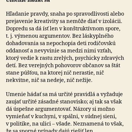
Umenie hádať sa
Hľadanie pravdy, snaha po spravodlivosti alebo
prejavenie kreativity sa nemôže diať v izolácii.
Dopredu sa dá ísť len v konštruktívnom spore,
t. j. výmenou argumentov. Bez láskyplného
dohadovania sa nepochopia deti rodičovskú
oddanosť a nevyvinie sa medzi nimi vzťah,
ktorý vedie k rastu zrelých, psychicky zdravých
detí. Bez verejných pohovorov občanov sa štát
stane púšťou, na ktorej nič nerastie, nič
nekvitne, nič sa nedeje, nič nežije.
Umenie hádať sa má určité pravidlá a vyžaduje
zaujať určité zásadné stanovisko; aj tak sa však
dá úspešne argumentovať. Názory si možno
vymieňať v kuchyni, v spálni, v súdnej sieni,
v politike, na ulici – všade. Neznamená to však,
že sa sporné prípady dajú riešiť len