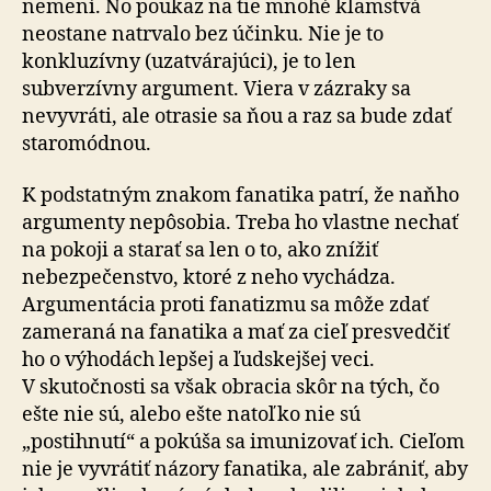
nemení. No poukaz na tie mnohé klamstvá
neostane natrvalo bez účinku. Nie je to
konkluzívny (uzatvárajúci), je to len
subverzívny argument. Viera v zázraky sa
nevyvráti, ale otrasie sa ňou a raz sa bude zdať
staromódnou.
K podstatným znakom fanatika patrí, že naňho
argumenty nepôsobia. Treba ho vlastne nechať
na pokoji a starať sa len o to, ako znížiť
nebezpečenstvo, ktoré z neho vychádza.
Argumentácia proti fanatizmu sa môže zdať
zameraná na fanatika a mať za cieľ presvedčiť
ho o výhodách lepšej a ľudskejšej veci.
V skutočnosti sa však obracia skôr na tých, čo
ešte nie sú, alebo ešte natoľko nie sú
„postihnutí“ a pokúša sa imunizovať ich. Cieľom
nie je vyvrátiť názory fanatika, ale zabrániť, aby