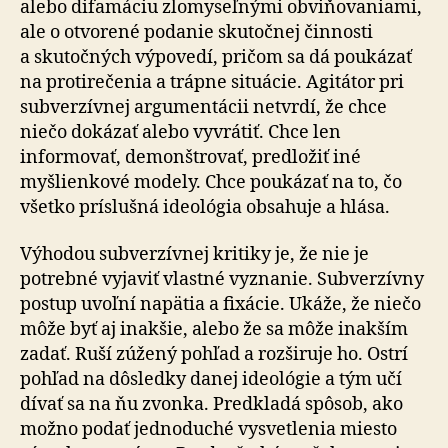
alebo difamáciu zlomyseľnými obviňovaniami,
ale o otvorené podanie skutočnej činnosti
a skutočných výpovedí, pričom sa dá poukázať
na protirečenia a trápne situácie. Agitátor pri
subverzívnej argumentácii netvrdí, že chce
niečo dokázať alebo vyvrátiť. Chce len
informovať, demonštrovať, predložiť iné
myšlienkové modely. Chce poukázať na to, čo
všetko príslušná ideológia obsahuje a hlása.
Výhodou subverzívnej kritiky je, že nie je
potrebné vyjaviť vlastné vyznanie. Subverzívny
postup uvoľní napätia a fixácie. Ukáže, že niečo
môže byť aj inakšie, alebo že sa môže inakším
zadať. Ruší zúžený pohľad a rozširuje ho. Ostrí
pohľad na dôsledky danej ideológie a tým učí
dívať sa na ňu zvonka. Predkladá spôsob, ako
možno podať jednoduché vysvetlenia miesto