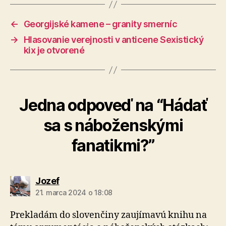
←
Georgijské kamene – granity smerníc
→
Hlasovanie verejnosti v anticene Sexistický
kix je otvorené
Jedna odpoveď na “Hádať
sa s náboženskými
fanatikmi?”
hovorí:
Jozef
21. marca 2024 o 18:08
Prekladám do slovenčiny zaujímavú knihu na