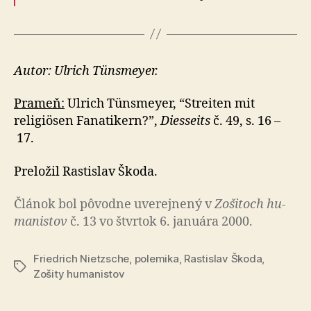
Autor: Ulrich Tünsmeyer.
Prameň:
Ulrich Tünsmeyer, “Streiten mit
religiösen Fanatikern?”,
Diesseits
č. 49, s. 16 –
17.
Preložil Rastislav Škoda.
Článok bol pô­vod­ne uve­rej­ne­ný v
Zo­ši­toch hu­
ma­nis­tov
č. 13 vo štvrtok 6. januára 2000.
Friedrich Nietzsche
,
polemika
,
Rastislav Škoda
,
Značky
Zošity humanistov