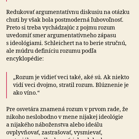
Redukovať argumentatívnu diskusiu na otázku
chuti by však bola postmoderná ľubovoľnosť.
Preto si treba vychádzajúc z pojmu rozum
uvedomiť smer argumentatívneho zápasu
s ideológiami. Schleichert na to berie stručnú,
ale múdru definíciu rozumu podľa
encyklopédie:
„Rozum je vidieť veci také, aké sú. Ak niekto
vidí veci dvojmo, stratil rozum. Blúznenie je
ako víno.“
Pre osvetára znamená rozum v prvom rade, že
nikoho neslobodno v mene nijakej ideológie
a nijakého náboženstva alebo ideálu
ovplyvňovať, zastrašovať, vysmievať,