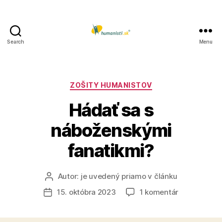
Search
Menu
Humanisti.sk
Kategórie
ZOŠITY HUMANISTOV
Hádať sa s
náboženskými
fanatikmi?
Autor:
je uvedený priamo v článku
Autor
článku
na
15. októbra 2023
1 komentár
Dátum
Hádať
článku
sa