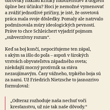
obrovský náklad kritiky náboženstiev a dogiem
úplne bez účinku? Hoci je nemožné vymenovať
a zvážiť jednotlivé príčiny, je isté, že osvetová
práca mala svoje dôsledky. Pomaly ale natrvalo
podmínovala múry ideologických pevností.
Práve to chce Schleichert vyjadriť pojmom
„subverzívny rozum“.
Keď sa boj končí, nepociťujeme ten zápal,
s akým sa išlo do poľa – aspoň v širokých
vrstvách obyvateľstva západného sveta;
niekdajší mocný protivník sa stáva
nezaujímavým. Časy vážneho, trpkého boja sú
za nami. Už Friedrich Nietzsche to jasnozrivo
formuloval:
„Odteraz rozhoduje naša nechuť voči
kresťanstvu, už nie tak naše dôvody.“