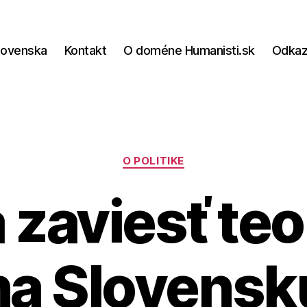
lovenska
Kontakt
O doméne Humanisti.sk
Odka
Kategórie
O POLITIKE
 zaviesť teo
na Slovensk