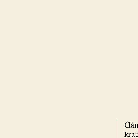
Člán
kra­