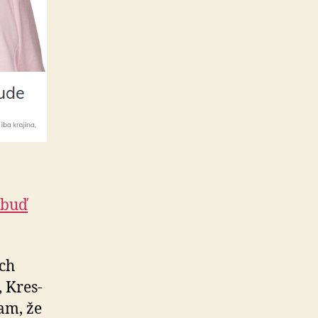
 buď
ách
, Kres­
fam, že