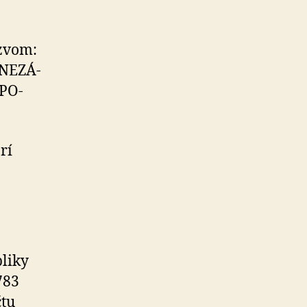
ázvom:
NE­ZÁ­
­PO­
rí
­liky
 783
čtu