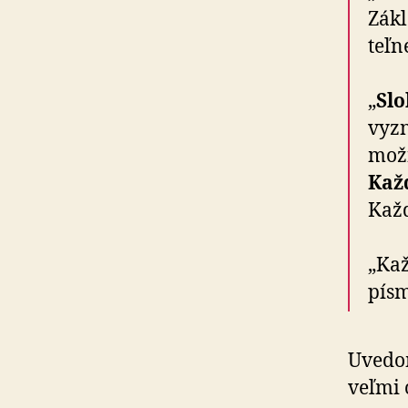
Zákl
teľné
„
Slo
vyzn
možn
Každ
Každ
„Kaž
písm
Uvedom
veľmi 