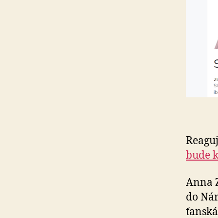
Reaguj
bude k
Anna Z
do Ná­r
ťan­sk