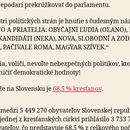
ne­po­darí prekrúž­ko­vať do par­la­mentu.
stri politických strán je hnutie s ču­des­ným n
O A PRIA­TELIA: OBY­ČAJNÍ ĽUDIA (OĽANO), 
KAN­DI­DÁTI (NEKA), NOVA, SLO­BODNÍ A ZOD
, PA­ČI­VALE ROMA, MAGYAR SZÍVEK.“
, voliči, nevoľte ne­bez­peč­ných po­li­tikov, kto
ičiť de­mo­kra­tické hod­noty!
že na Slo­ven­sku je
68,5 % kres­ťanov
.
medzi 5 449 270 oby­va­teľov Slo­ven­skej re­pub
 jed­nej z kres­ťan­ských cirkví pri­hlá­silo 3 733
va­teľov, čo pred­sta­vuje 68,5 % z cel­ko­vého po