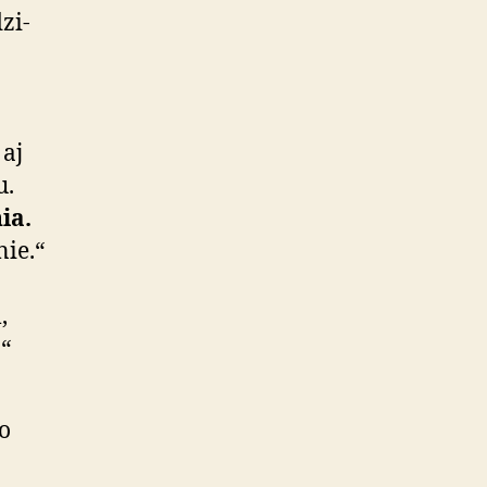
zi­
 aj
u.
ia.
nie.“
,
“
o