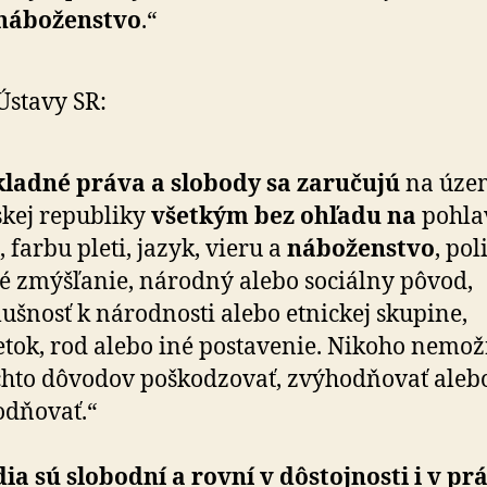
ná­bo­žen­stvo
.“
 Ústavy SR:
ladné práva a slobody sa zaručujú
na územ
skej re­pub­liky
všetkým bez ohľadu na
pohlav
, farbu pleti, jazyk, vieru a
ná­bo­žen­stvo
, pol
né zmýšľanie, národný alebo sociálny pôvod,
lušnosť k ná­rod­nosti alebo etnickej skupine,
tok, rod alebo iné posta­venie. Nikoho nemo
chto dôvodov poško­dzo­vať, zvý­hod­ňovať aleb
od­ňovať.“
ia sú slobodní a rovní v dôstoj­nosti i v pr