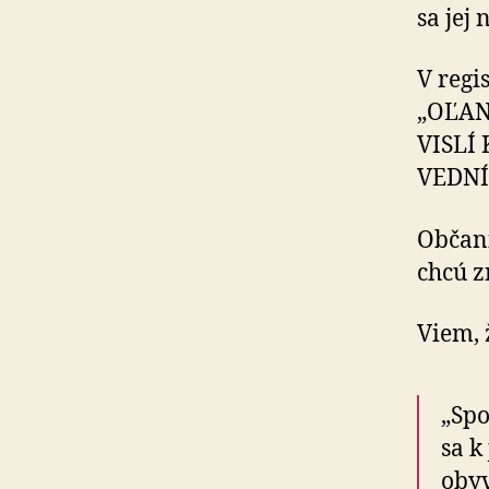
sa jej 
V regi
„OĽAN
VISLÍ 
VEDNÍ
Občania
chcú zn
Viem, 
„Spo
sa k
oby­