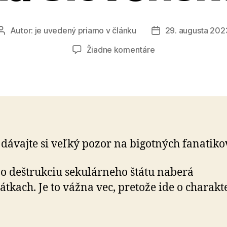
Autor:
je uvedený priamo v článku
29. augusta 202
Autor
Dátum
článku
článku
na
Žiadne komentáre
Snaha
zaviesť
teokraciu
na
Slovensku
 dávajte si veľký pozor na bigotných fanatiko
o deštrukciu sekulárneho štátu naberá
átkach. Je to vážna vec, pretože ide o cha­rak­t