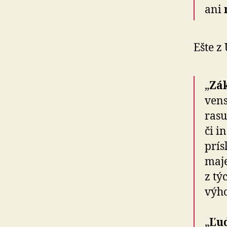
ani
Ešte z
„
Zák
ven­
rasu
či i
prís
maje
z tý
vý­h
„
Ľud