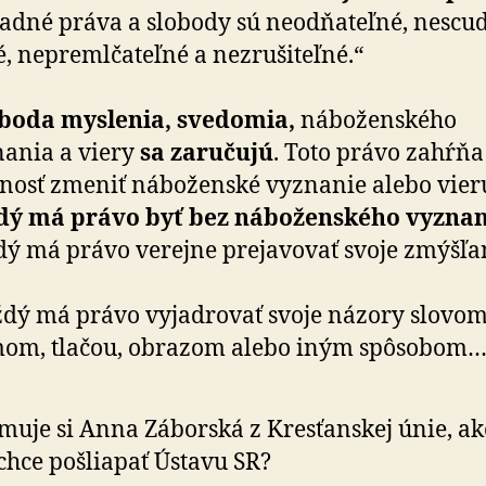
adné práva a slo­body sú ne­od­ňa­teľné, nescu­d
, ne­pre­ml­ča­teľné a ne­zru­ši­teľné.“
boda myslenia, svedomia,
ná­bo­žen­ského
ania a viery
sa za­ru­čujú
. Toto právo zahŕňa
osť zmeniť ná­bo­žen­ské vyznanie alebo vier
ý má právo byť bez ná­bo­žen­ského vyznan
ý má právo verejne pre­ja­vo­vať svoje zmýš­ľa
dý má právo vy­jad­ro­vať svoje názory slovom
om, tlačou, obrazom alebo iným spô­so­bom…
uje si Anna Záborská z Kres­ťan­skej únie, ak
chce pošliapať Ústavu SR?