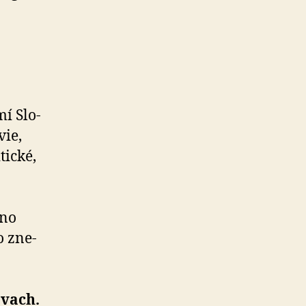
í Slo­
ie,
itické,
žno
o zne­
ávach.