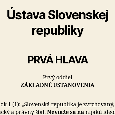
Ústava Slovenskej
republiky
PRVÁ HLAVA
Prvý oddiel
ZÁKLADNÉ USTA­NO­VE­NIA
ok 1 (1): „Slovenská republika je zvr­cho­vaný,
tický a právny štát.
Neviaže sa na
ni­ja­kú ide­o­