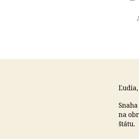
Ľudia,
Snaha 
na obr
štátu.