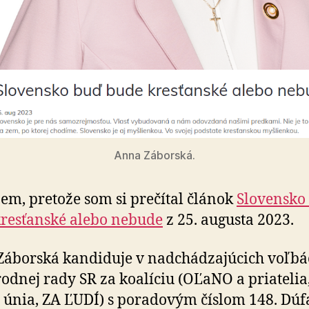
Anna Záborská.
em, pretože som si prečítal článok
Slovensko
res­ťan­ské alebo ne­bude
z 25. au­gusta 2023.
áborská kandiduje v nad­chá­dza­jú­cich voľb
od­nej rady SR za koa­líciu (OĽaNO a pria­telia
á únia, ZA ĽUDÍ) s po­ra­do­vým číslom 148. Dú