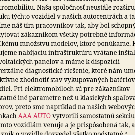
tromobilitu. Naša spoločnosť neustále rozširu
ku týchto vozidiel v našich autocentrách a ta
íme náš tím pracovníkov tak, aby bol schopn
ytovať zákazníkom všetky potrebné informá
eľkému množstvu modelov, ktoré ponúkame. 
jeme nabíjaciu infraštruktúru vrátane inštal
voltaických panelov a máme k dispozícii
erzálne diagnostické riešenie, ktoré nám um
ktívne zhodnotiť stav vykupovaných batério
diel. Pri elektromobiloch sú pre zákazníkov
tatné iné parametre než u klasických spaľov
rov, preto sme napríklad na našich webový
ánkach
AAA AUTO
vytvorili samostatnú sekciu
ýmto vozidlám venuje a je prispôsobená tak, 
zník o vozidle dozvedel všetko podstatné,“