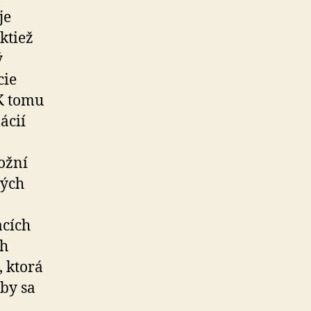
je
ktiež
ý
cie
K tomu
ácií
ožní
vých
acích
ch
, ktorá
aby sa