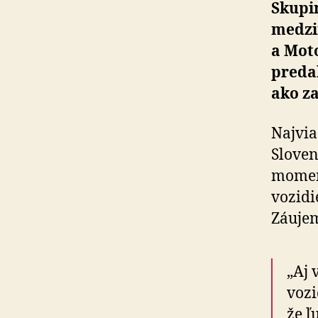
Skupi
medzi
a Mot
predal
ako z
Najvia
Sloven
moment
vozidi
Záujem
„Aj 
vozi
že ľ