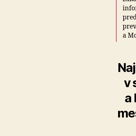
info
pred
pre
a Mo
Naj
v 
a
mes