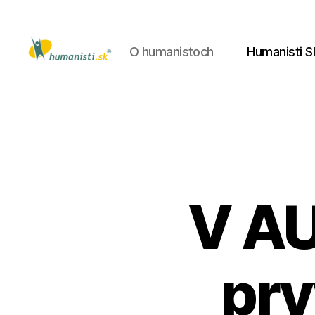
O humanistoch
Humanisti S
Humanisti.sk
V AU
prv