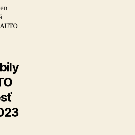
len
á
A AUTO
bily
UTO
sť
2023