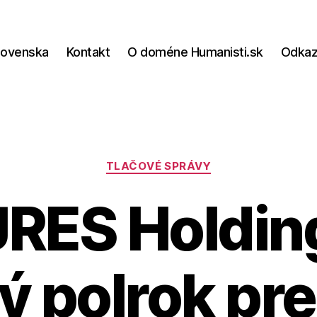
lovenska
Kontakt
O doméne Humanisti.sk
Odka
Kategórie
TLAČOVÉ SPRÁVY
RES Holdin
ý polrok pre