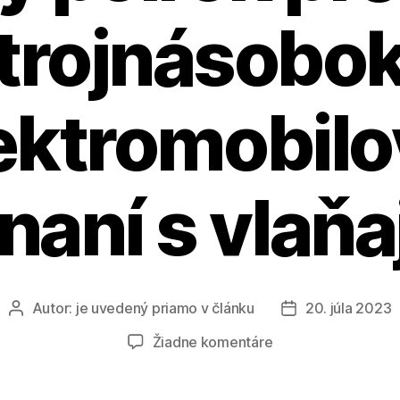
trojnásobo
ektromobilo
naní s vlaň
Autor:
je uvedený priamo v článku
20. júla 2023
Autor
Dátum
článku
článku
na
Žiadne komentáre
V
AURES