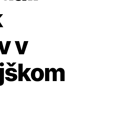
k
v v
ajškom