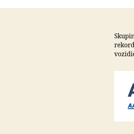
Skupin
rekord
vozidi