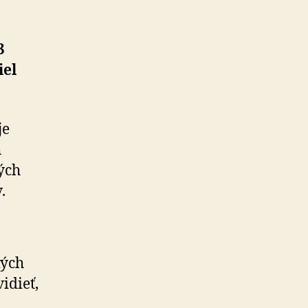
3
iel
je
h
ých
.
kých
idieť,