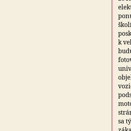
elek
ponu
škol
posk
k v
budu
foto
univ
obje
vozi
pods
moto
str
sa t
záka