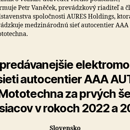
rmuje Petr Vaněček, prevádzkový riaditeľ a č
stavenstva spoločnosti AURES Holdings, ktor
vádzkuje medzinárodnú sieť autocentier AA
totechna.
predávanejšie elektromo
sieti autocentier AAA A
 Mototechna za prvých še
iacov v rokoch 2022 a 
Slovensko