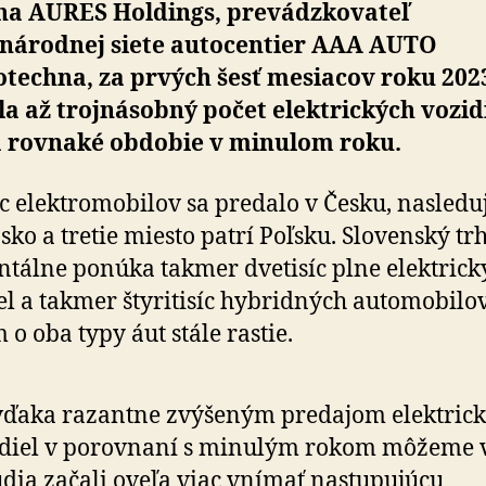
na AURES Holdings, prevádzkovateľ
národnej siete autocentier AAA AUTO
otechna, za prvých šesť mesiacov roku 202
a až trojnásobný počet elektrických vozid
a rovnaké obdobie v minulom roku.
c elektromobilov sa predalo v Česku, nasledu
sko a tretie miesto patrí Poľsku. Slovenský tr
álne ponúka takmer dvetisíc plne elektrick
el a takmer štyritisíc hybridných automobilov
 o oba typy áut stále rastie.
vďaka razantne zvýšeným predajom elektric
diel v porovnaní s minulým rokom môžeme v
udia začali oveľa viac vnímať nastupujúcu