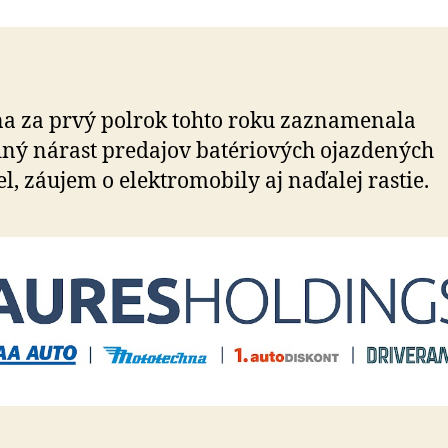
Holdings
za
prvý
polrok
predali
a za prvý polrok tohto roku zaznamenala
trojnásobok
ný nárast predajov batériových ojazdených
elektromobilov
v
el, záujem o elektromobily aj naďalej rastie.
porovnaní
s
vlaňajškom