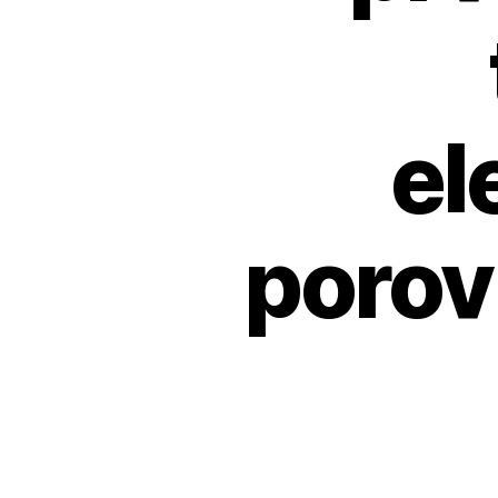
el
porov