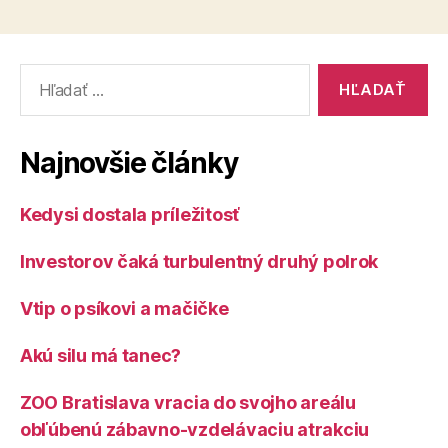
Vyhľadať:
Najnovšie články
Kedysi dostala príležitosť
Investorov čaká turbulentný druhý polrok
Vtip o psíkovi a mačičke
Akú silu má tanec?
ZOO Bratislava vracia do svojho areálu
obľúbenú zábavno-vzdelávaciu atrakciu