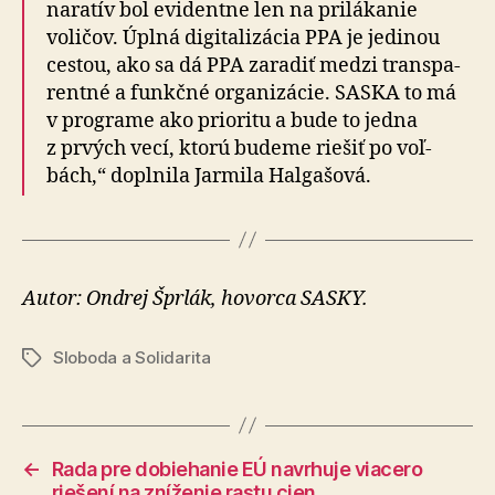
naratív bol evidentne len na pri­lá­ka­nie
voličov. Úplná di­gi­ta­li­zá­cia PPA je jedinou
cestou, ako sa dá PPA zaradiť medzi trans­pa­
rentné a funkčné or­ga­ni­zá­cie. SASKA to má
v programe ako prioritu a bude to jedna
z prvých vecí, ktorú budeme riešiť po voľ­
bách,“ doplnila Jarmila Halgašová.
Autor: Ondrej Šprlák, hovorca SASKY.
Sloboda a Solidarita
Značky
←
Rada pre dobiehanie EÚ navrhuje viacero
riešení na zníženie rastu cien