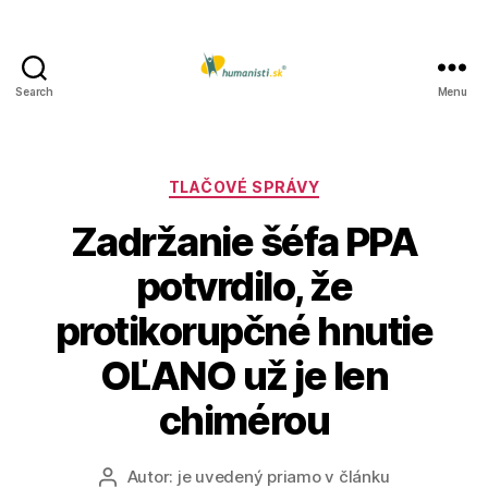
Search
Menu
Humanisti.sk
Kategórie
TLAČOVÉ SPRÁVY
Zadržanie šéfa PPA
potvrdilo, že
protikorupčné hnutie
OĽANO už je len
chimérou
Autor:
je uvedený priamo v článku
Autor