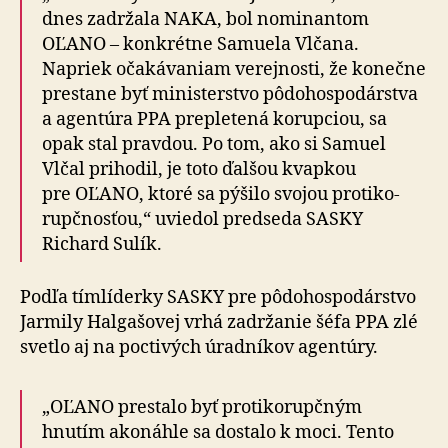
dnes zadržala NAKA, bol nominantom
OĽANO – konkrétne Samuela Vlčana.
Napriek očakávaniam verejnosti, že ko­neč­ne
prestane byť ministerstvo pô­do­hos­po­dárstva
a agentúra PPA prepletená korupciou, sa
opak stal pravdou. Po tom, ako si Samuel
Vlčal prihodil, je toto ďalšou kvapkou
pre OĽANO, ktoré sa pýšilo svojou proti­ko­
rup­čnosťou,“ uviedol pred­seda SASKY
Richard Sulík.
Podľa tímlíderky SASKY pre pô­do­hos­po­dárstvo
Jarmily Halgašovej vrhá zadržanie šéfa PPA zlé
svetlo aj na poc­ti­vých úradníkov agentúry.
„OĽANO prestalo byť proti­ko­rup­čným
hnutím ako­náhle sa dostalo k moci. Tento