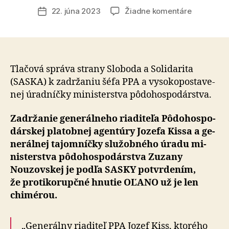
článku
na
22. júna 2023
Žiadne komentáre
Dátum
Zadržanie
článku
šéfa
PPA
potvrdilo,
že
Tlačová správa strany Sloboda a Solidarita
protikoru
(SASKA) k zadr­ža­niu šéfa PPA a vy­so­ko­posta­ve­
hnutie
nej úradníčky mi­nis­terstva pô­do­hos­po­dárstva.
OĽANO
už
Zadržanie generálneho riaditeľa Pô­do­hos­po­
je
dárskej pla­tob­nej agentúry Jozefa Kissa a ge­
len
ne­rál­nej tajom­níčky slu­žob­ného úradu mi­
chimérou
nis­ter­stva pô­do­hos­po­dárstva Zuzany
Nouzovskej je podľa SASKY potvrdením,
že proti­korupčné hnutie OĽANO už je len
chimérou.
„Generálny riaditeľ PPA Jozef Kiss, ktorého