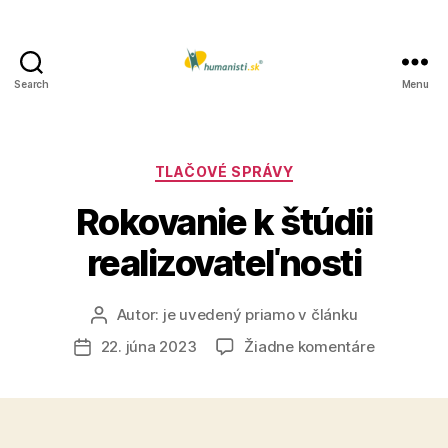
Search
Menu
Humanisti.sk
Kategórie
TLAČOVÉ SPRÁVY
Rokovanie k štúdii
realizovateľnosti
Autor:
je uvedený priamo v článku
Autor
článku
na
22. júna 2023
Žiadne komentáre
Dátum
Rokovanie
článku
k
štúdii
realizovat