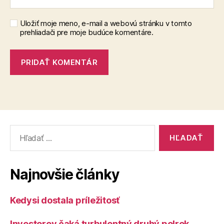
Uložiť moje meno, e-mail a webovú stránku v tomto
prehliadači pre moje budúce komentáre.
Vyhľadať:
Najnovšie články
Kedysi dostala príležitosť
Investorov čaká turbulentný druhý polrok