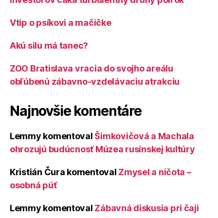
Vtip o psíkovi a mačičke
Akú silu má tanec?
ZOO Bratislava vracia do svojho areálu
obľúbenú zábavno-vzdelávaciu atrakciu
Najnovšie komentáre
Lemmy
komentoval
Šimkovičová a Machala
ohrozujú budúcnosť Múzea rusínskej kultúry
Kristián Čura
komentoval
Zmysel a ničota –
osobná púť
Lemmy
komentoval
Zábavná diskusia pri čaji