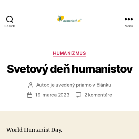
Search
Menu
Humanisti.sk
Kategórie
HUMANIZMUS
Svetový deň humanistov
Autor:
je uvedený priamo v článku
Autor
článku
na
19. marca 2023
2 komentáre
Dátum
Svetový
článku
deň
humanistov
World Humanist Day.