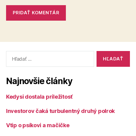
Vyhľadať:
Najnovšie články
Kedysi dostala príležitosť
Investorov čaká turbulentný druhý polrok
Vtip o psíkovi a mačičke