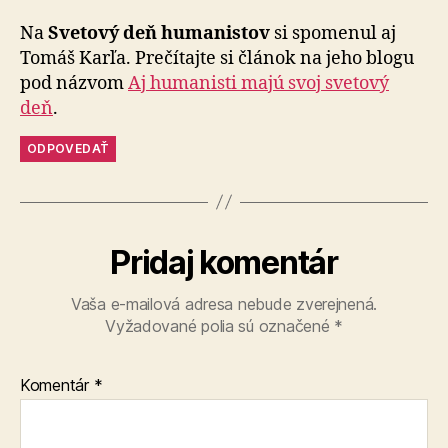
Na
Svetový deň humanistov
si spomenul aj
Tomáš Karľa. Prečítajte si článok na jeho blogu
pod názvom
Aj humanisti majú svoj svetový
deň
.
ODPOVEDAŤ
Pridaj komentár
Vaša e-mailová adresa nebude zverejnená.
Vyžadované polia sú označené
*
Komentár
*