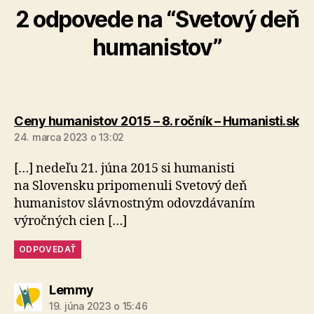
2 odpovede na “Svetový deň
humanistov”
ho
Ceny humanistov 2015 – 8. ročník – Humanisti.sk
24. marca 2023 o 13:02
[…] nedeľu 21. júna 2015 si humanisti
na Slovensku pripomenuli Svetový deň
humanistov slávnostným odovzdávaním
výročných cien […]
ODPOVEDAŤ
hovorí:
Lemmy
19. júna 2023 o 15:46