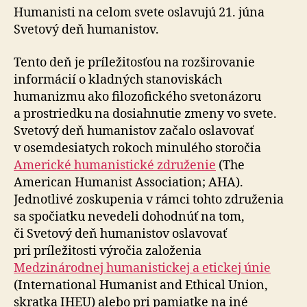
Humanisti na celom svete oslavujú 21. júna
Svetový deň humanistov.
Tento deň je príležitosťou na rozširovanie
informácií o kladných stanoviskách
humanizmu ako filozofického svetonázoru
a prostriedku na dosiahnutie zmeny vo svete.
Svetový deň humanistov začalo oslavovať
v osemdesiatych rokoch minulého storočia
Americké humanistické združenie
(The
American Humanist Association; AHA).
Jednotlivé zoskupenia v rámci tohto združenia
sa spočiatku nevedeli dohodnúť na tom,
či Svetový deň humanistov oslavovať
pri príležitosti výročia založenia
Medzinárodnej humanistickej a etickej únie
(International Humanist and Ethical Union,
skratka IHEU) alebo pri pamiatke na iné