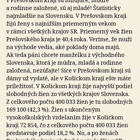
v Prešovskom kraji sú milujúce, múdre
a rodinne založené, sú aj mladé! Štatisticky
najmladšie na Slovensku. V Prešovskom kraji
žijú ženy s najnižším priemerným vekom
v rámci všetkých krajov SR. Priemerný vek žien
Prešovského kraja je 40,4 roka. Veríme, že muži
na východe vedia, aké poklady doma majú.
Ak teda páni chcete manželku z východného
Slovenska, ktorá je múdra, mladá a rodinne
založená, nezúfajte! Síce v Prešovskom kraji sú
dámy už vydaté, ale v Košickom kraji ešte máte
príležitosť. V Košickom kraji žije najvyšší podiel
slobodných žien zo všetkých krajov Slovenska.
Z celkového počtu 400 033 žien je tu slobodných
169 100 (42,3 %). Žien s ukončeným
vysokoškolských vzdelaním žije v Košickom
kraji 72 854, čo z celkového počtu 400 033 žien
predstavuje podiel 18,2 %. No, a po ženách