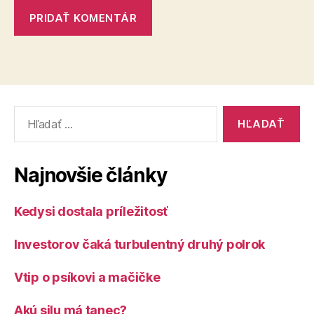
Vyhľadať:
Najnovšie články
Kedysi dostala príležitosť
Investorov čaká turbulentný druhý polrok
Vtip o psíkovi a mačičke
Akú silu má tanec?