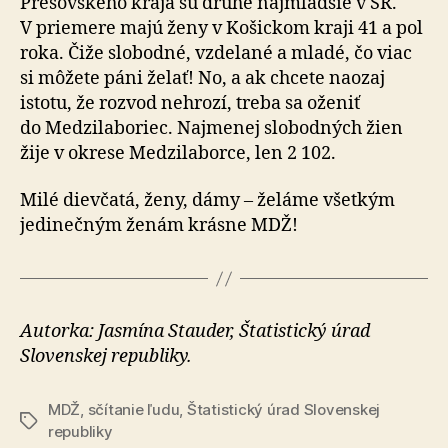
Prešovského kraja sú druhé najmladšie v SR.
V priemere majú ženy v Košickom kraji 41 a pol
roka. Čiže slobodné, vzdelané a mladé, čo viac
si môžete páni želať! No, a ak chcete naozaj
istotu, že rozvod nehrozí, treba sa oženiť
do Medzilaboriec. Najmenej slobodných žien
žije v okrese Medzilaborce, len 2 102.
Milé dievčatá, ženy, dámy – želáme všetkým
jedinečným ženám krásne MDŽ!
Autorka: Jasmína Stauder, Štatistický úrad
Slovenskej republiky.
MDŽ
,
sčítanie ľudu
,
Štatistický úrad Slovenskej
Značky
republiky