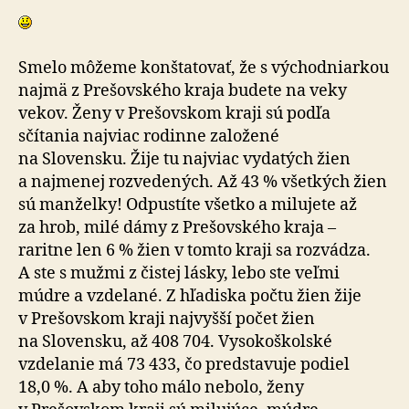
Smelo môžeme konštatovať, že s východniarkou
najmä z Prešovského kraja budete na veky
vekov. Ženy v Prešovskom kraji sú podľa
sčítania najviac rodinne založené
na Slovensku. Žije tu najviac vydatých žien
a najmenej rozvedených. Až 43 % všetkých žien
sú manželky! Odpustíte všetko a milujete až
za hrob, milé dámy z Prešovského kraja –
raritne len 6 % žien v tomto kraji sa rozvádza.
A ste s mužmi z čistej lásky, lebo ste veľmi
múdre a vzdelané. Z hľadiska počtu žien žije
v Prešovskom kraji najvyšší počet žien
na Slovensku, až 408 704. Vysokoškolské
vzdelanie má 73 433, čo predstavuje podiel
18,0 %. A aby toho málo nebolo, ženy