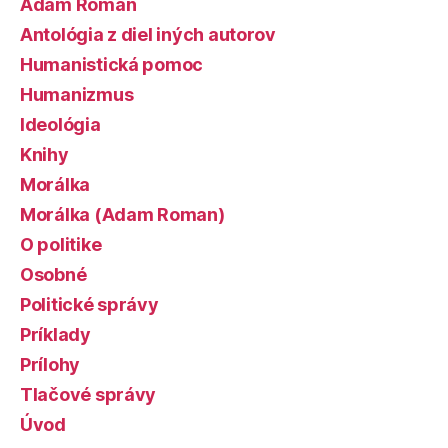
Adam Roman
Antológia z diel iných autorov
Humanistická pomoc
Humanizmus
Ideológia
Knihy
Morálka
Morálka (Adam Roman)
O politike
Osobné
Politické správy
Príklady
Prílohy
Tlačové správy
Úvod