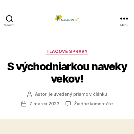
Search
Menu
Humanisti.sk
Kategórie
TLAČOVÉ SPRÁVY
S východniarkou naveky
vekov!
Autor:
je uvedený priamo v článku
Autor
článku
na
7. marca 2023
Žiadne komentáre
Dátum
S
článku
východni
naveky
vekov!