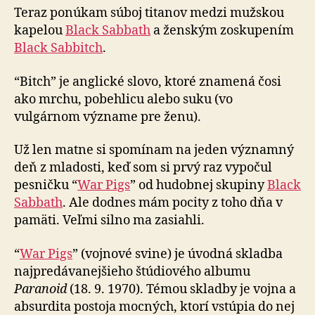
Teraz ponúkam súboj titanov medzi mužskou
kapelou
Black Sabbath
a ženským zoskupením
Black Sabbitch
.
“Bitch” je anglické slovo, ktoré znamená čosi
ako mrchu, pobehlicu alebo suku (vo
vulgárnom význame pre ženu).
Už len matne si spomínam na jeden významný
deň z mladosti, keď som si prvý raz vypočul
pesničku “
War Pigs
” od hudobnej skupiny
Black
Sabbath
. Ale dodnes mám pocity z toho dňa v
pamäti. Veľmi silno ma zasiahli.
“
War Pigs
” (vojnové svine) je úvodná skladba
najpredávanejšieho štúdiového albumu
Paranoid
(18. 9. 1970). Témou skladby je vojna a
absurdita postoja mocných, ktorí vstúpia do nej