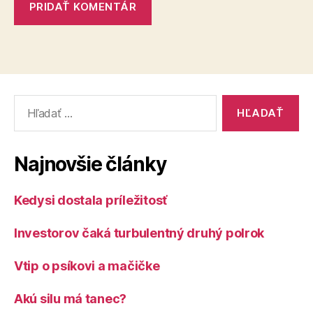
Vyhľadať:
Najnovšie články
Kedysi dostala príležitosť
Investorov čaká turbulentný druhý polrok
Vtip o psíkovi a mačičke
Akú silu má tanec?