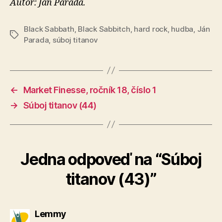
Autor: Ján Parada.
Black Sabbath
,
Black Sabbitch
,
hard rock
,
hudba
,
Ján
Značky
Parada
,
súboj titanov
←
Market Finesse, ročník 18, číslo 1
→
Súboj titanov (44)
Jedna odpoveď na “Súboj
titanov (43)”
hovorí:
Lemmy