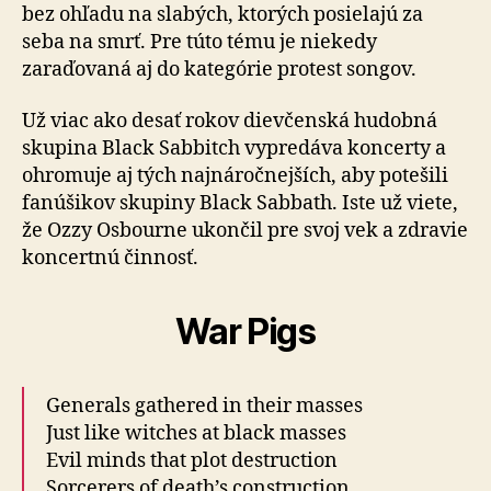
bez ohľadu na slabých, ktorých posielajú za
seba na smrť. Pre túto tému je niekedy
zaraďovaná aj do kategórie protest songov.
Už viac ako desať rokov dievčenská hudobná
skupina Black Sabbitch vypredáva koncerty a
ohromuje aj tých najnáročnejších, aby potešili
fanúšikov skupiny Black Sabbath. Iste už viete,
že Ozzy Osbourne ukončil pre svoj vek a zdravie
koncertnú činnosť.
War Pigs
Generals gathered in their masses
Just like witches at black masses
Evil minds that plot destruction
Sorcerers of death’s construction