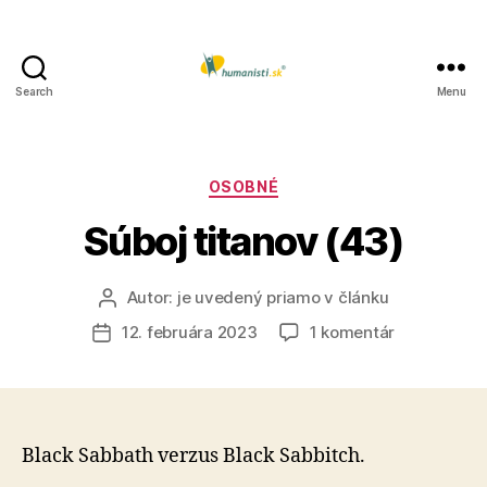
Search
Menu
Humanisti.sk
Kategórie
OSOBNÉ
Súboj titanov (43)
Autor:
je uvedený priamo v článku
Autor
článku
na
12. februára 2023
1 komentár
Dátum
Súboj
článku
titanov
(43)
Black Sabbath verzus Black Sabbitch.