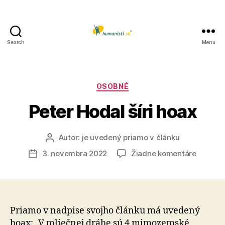
Search
Menu
Humanisti.sk
Kategórie
OSOBNÉ
Peter Hodal šíri hoax
Autor:
je uvedený priamo v článku
Autor
článku
na
3. novembra 2022
Žiadne komentáre
Dátum
Peter
článku
Hodal
šíri
hoax
Priamo v nadpise svojho článku má uvedený
hoax: „V mliečnej dráhe sú 4 mimozemské