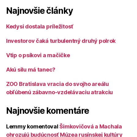
Najnovšie články
Kedysi dostala príležitosť
Investorov čaká turbulentný druhý polrok
Vtip o psíkovi a mačičke
Akú silu má tanec?
ZOO Bratislava vracia do svojho areálu
obľúbenú zábavno-vzdelávaciu atrakciu
Najnovšie komentáre
Lemmy
komentoval
Šimkovičová a Machala
ohrozujú budúcnosť Múzea rusínskej kultúry