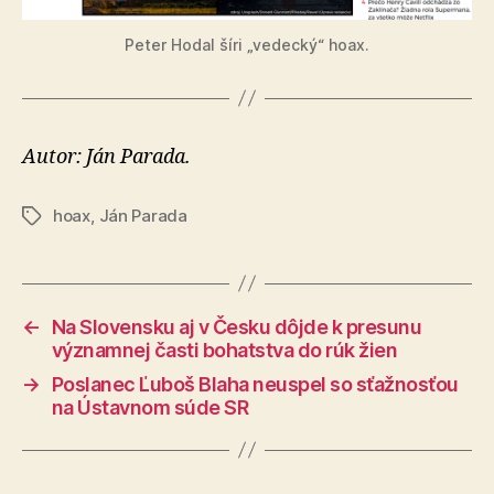
Peter Hodal šíri „vedecký“ hoax.
Autor: Ján Parada.
hoax
,
Ján Parada
Značky
←
Na Slovensku aj v Česku dôjde k presunu
významnej časti bohatstva do rúk žien
→
Poslanec Ľuboš Blaha neuspel so sťažnosťou
na Ústavnom súde SR