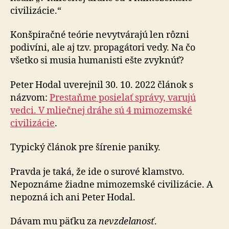
civilizácie.“
Konšpiračné teórie nevytvárajú len rôzni
podivíni, ale aj tzv. propagátori vedy. Na čo
všetko si musia humanisti ešte zvyknúť?
Peter Hodal uverejnil 30. 10. 2022 článok s
názvom:
Prestaňme posielať správy, varujú
vedci. V mliečnej dráhe sú 4 mimozemské
civilizácie
.
Typický článok pre šírenie paniky.
Pravda je taká, že ide o surové klamstvo.
Nepoznáme žiadne mimozemské civilizácie. A
nepozná ich ani Peter Hodal.
Dávam mu päťku za
nevzdelanosť
.