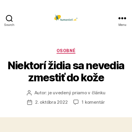
Search
Menu
Humanisti.sk
Kategórie
OSOBNÉ
Niektorí židia sa nevedia
zmestiť do kože
Autor:
je uvedený priamo v článku
Autor
článku
na
2. októbra 2022
1 komentár
Dátum
Niektorí
článku
židia
sa
nevedia