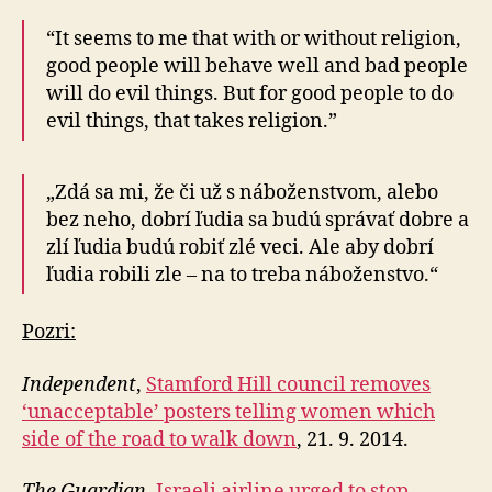
“It seems to me that with or without religion,
good people will behave well and bad people
will do evil things. But for good people to do
evil things, that takes religion.”
„Zdá sa mi, že či už s náboženstvom, alebo
bez neho, dobrí ľudia sa budú správať dobre a
zlí ľudia budú robiť zlé veci. Ale aby dobrí
ľudia robili zle – na to treba náboženstvo.“
Pozri:
Independent
,
Stamford Hill council removes
‘unacceptable’ posters telling women which
side of the road to walk down
, 21. 9. 2014.
The Guardian
,
Israeli airline urged to stop