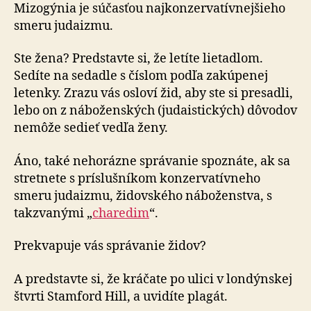
zmestiť
Mizogýnia je súčasťou najkonzervatívnejšieho
do
smeru judaizmu.
kože
Ste žena? Predstavte si, že letíte lietadlom.
Sedíte na sedadle s číslom podľa zakúpenej
letenky. Zrazu vás osloví žid, aby ste si presadli,
lebo on z náboženských (judaistických) dôvodov
nemôže sedieť vedľa ženy.
Áno, také nehorázne správanie spoznáte, ak sa
stretnete s príslušníkom konzervatívneho
smeru judaizmu, židovského náboženstva, s
takzvanými „
charedim
“.
Prekvapuje vás správanie židov?
A predstavte si, že kráčate po ulici v londýnskej
štvrti Stamford Hill, a uvidíte plagát.