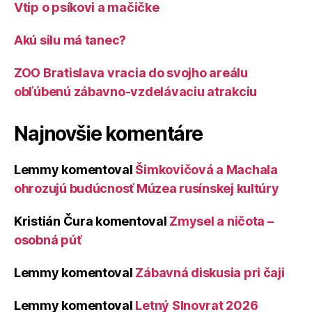
Vtip o psíkovi a mačičke
Akú silu má tanec?
ZOO Bratislava vracia do svojho areálu
obľúbenú zábavno-vzdelávaciu atrakciu
Najnovšie komentáre
Lemmy
komentoval
Šimkovičová a Machala
ohrozujú budúcnosť Múzea rusínskej kultúry
Kristián Čura
komentoval
Zmysel a ničota –
osobná púť
Lemmy
komentoval
Zábavná diskusia pri čaji
Lemmy
komentoval
Letný Slnovrat 2026