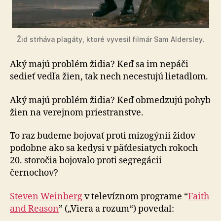
Žid strháva plagáty, ktoré vyvesil filmár Sam Aldersley.
Aký majú problém židia? Keď sa im nepáči
sedieť vedľa žien, tak nech necestujú lietadlom.
Aký majú problém židia? Keď obmedzujú pohyb
žien na verejnom priestranstve.
To raz budeme bojovať proti mizogýnii židov
podobne ako sa kedysi v päťdesiatych rokoch
20. storočia bojovalo proti segregácii
černochov?
Steven Weinberg
v televíznom programe “
Faith
and Reason
” („Viera a rozum“) povedal: