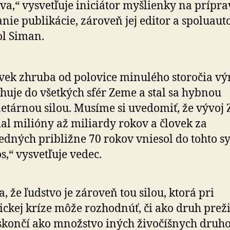
va,“ vysvetľuje iniciátor myšlienky na prípra
nie publikácie, zároveň jej editor a spoluaut
l Siman.
vek zhruba od polovice minulého storočia v
huje do všetkých sfér Zeme a stal sa hybnou
etárnou silou. Musíme si uvedomiť, že vývoj
ial milióny až miliardy rokov a človek za
edných približne 70 rokov vniesol do tohto s
s,“ vysvetľuje vedec.
, že ľudstvo je zároveň tou silou, ktorá pri
ickej kríze môže rozhodnúť, či ako druh preži
skončí ako množstvo iných živočíšnych druho