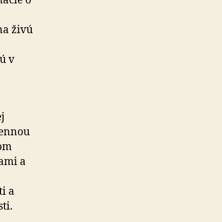
mácie o
na živú
ú v
a
j
dennou
lom
ami a
i a
ti.