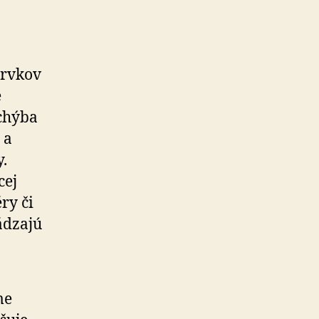
prvkov
e
chýba
 a
.
cej
ry či
ádzajú
me