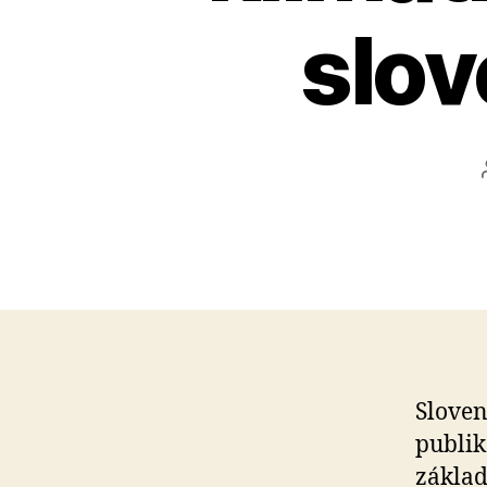
slo
Sloven
publi
základ