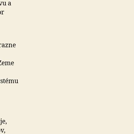
vu a
or
ýrazne
 Zeme
ystému
je,
v,