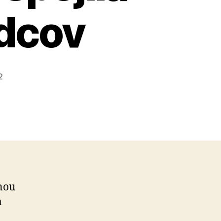
dcov
2
nou
a