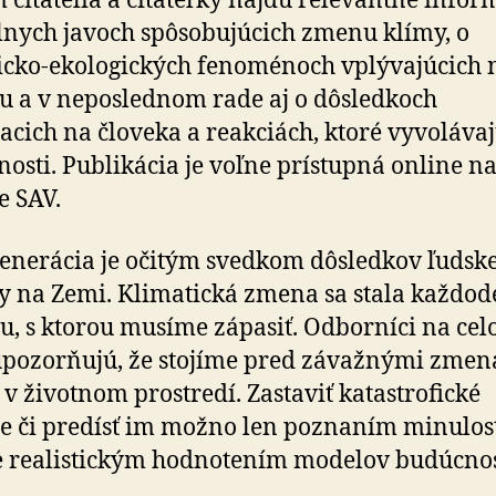
 čitatelia a čitateľky nájdu relevantné infor
lnych javoch spôsobujúcich zmenu klímy, o
icko-ekologických fenoménoch vplývajúcich 
u a v neposlednom rade aj o dôsledkoch
acich na človeka a reakciách, ktoré vyvolávaj
nosti. Publikácia je voľne prístupná online n
e SAV.
enerácia je očitým svedkom dôsledkov ľudske
ty na Zemi. Klimatická zmena sa stala každo
ou, s ktorou musíme zápasiť. Odborníci na ce
upozorňujú, že stojíme pred závažnými zmen
 v životnom prostredí. Zastaviť katastrofické
e či predísť im možno len poznaním minulost
 realistickým hodnotením modelov budúcnos