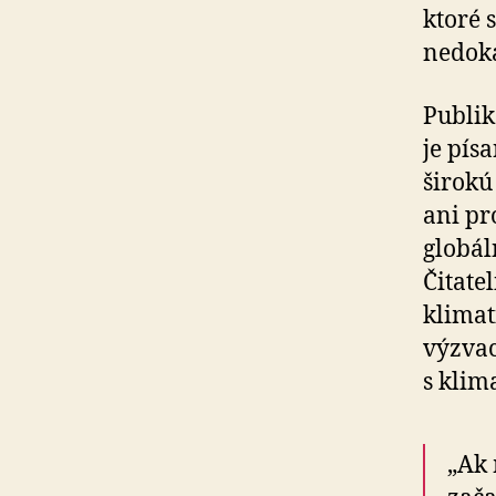
ktoré 
nedoká
Publik
je pís
širokú
ani pr
globál
Čitate
klimat
výzvac
s klim
„Ak