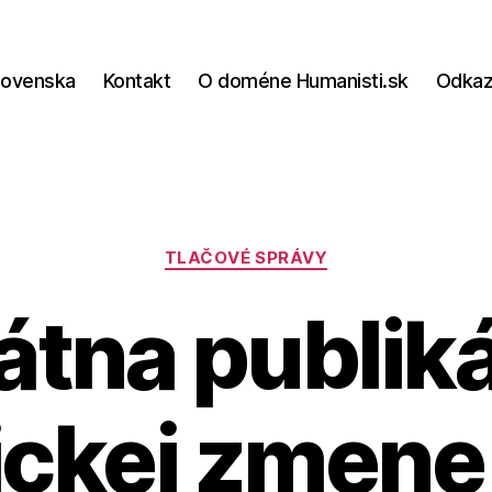
lovenska
Kontakt
O doméne Humanisti.sk
Odka
Kategórie
TLAČOVÉ SPRÁVY
átna publiká
ickej zmene 