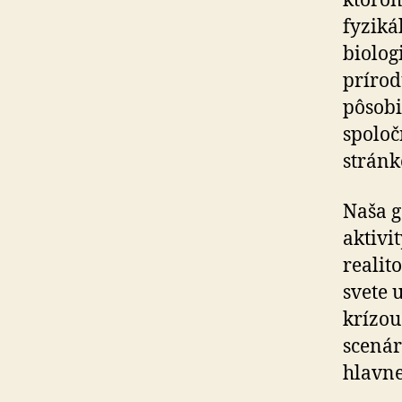
ktorom
fyziká
biolog
prírod
pôsobi
spoloč
stránk
Naša g
aktivi
realit
svete 
krízou
scenár
hlavne