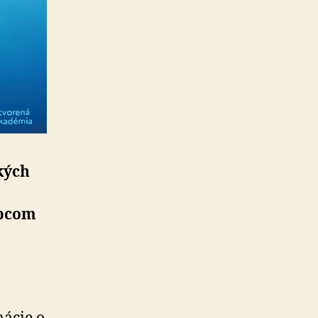
kých
upcom