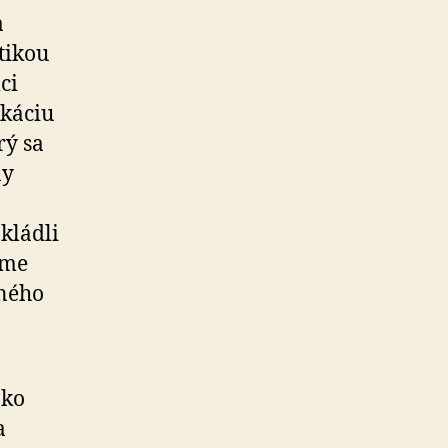
a
tikou
ci
káciu
rý sa
ny
 kládli
ame
žného
ako
a