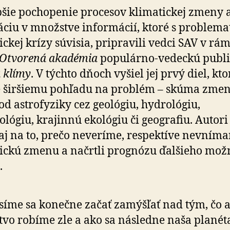
pšie pochopenie procesov klimatickej zmeny 
áciu v množstve informácií, ktoré s problema
ickej krízy súvisia, pripravili vedci SAV v rám
Otvorená akadémia
populárno-vedeckú publi
 klímy
. V týchto dňoch vyšiel jej prvý diel, kto
 širšiemu pohľadu na problém – skúma zme
od astrofyziky cez geológiu, hydrológiu,
ológiu, krajinnú ekológiu či geografiu. Autori
aj na to, prečo neveríme, respektíve nevním
ickú zmenu a načrtli prognózu ďalšieho mo
.
íme sa konečne začať zamýšľať nad tým, čo 
tvo robíme zle a ako sa následne naša planét