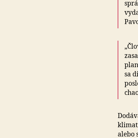
sprá
vyda
Pavo
„Člo
zasa
plan
sa d
posl
chao
Dodáva
klimat
alebo 