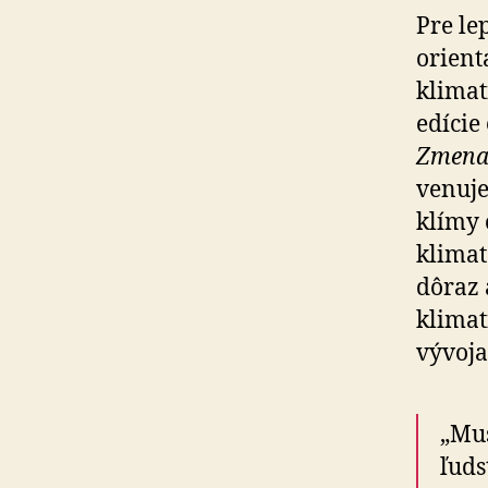
Pre le
orient
klimat
edície
Zmena
venuje
klímy 
klimat
dôraz 
klimat
vývoja
„Mus
ľuds