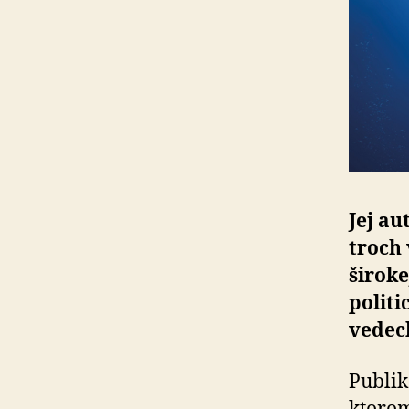
Jej au
troch 
široke
politi
vedec
Publi