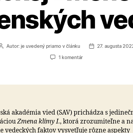
venských ve
Autor:
je uvedený priamo v článku
27. augusta 202
Autor
Dátum
článku
článku
na
1 komentár
Unikátna
publikácia
o
klimatickej
zmene
spojila
slovenských
ská akadémia vied (SAV) prichádza s jedineč
vedcov
káciou
Zmena klímy I.
, ktorá zrozumiteľne a n
e vedeckých faktov vysvetľuje rôzne aspekty