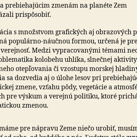
sa prebiehajúcim zmenám na planéte Zem
zali prispôsobiť.
ácia s množstvom grafických aj obrazových 
aná populárno-náučnou formou, určená je pr
 verejnosť. Medzi vypracovanými témami ne
oblematika kolobehu uhlíka, slnečnej aktivity
neho otepľovania či vzostupu morskej hladiny
lia sa dozvedia aj o úlohe lesov pri prebiehajú
ickej zmene, vzťahu pôdy, vegetácie a atmosfé
h pre výskum a verejnú politiku, ktoré prich
atickou zmenou.
 máme pre nápravu Zeme niečo urobiť, musí