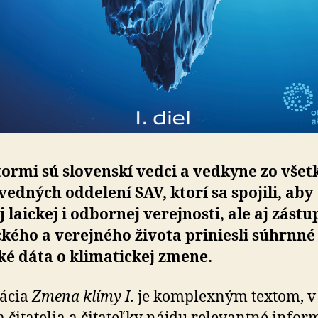
tormi sú slovenskí vedci a vedkyne zo všet
vedných oddelení SAV, ktorí sa spojili, aby
j laickej i odbornej verejnosti, ale aj zást
ckého a verejného života priniesli súhrnné
ké dáta o klimatickej zmene.
kácia
Zmena klímy I.
je komplexným textom, v