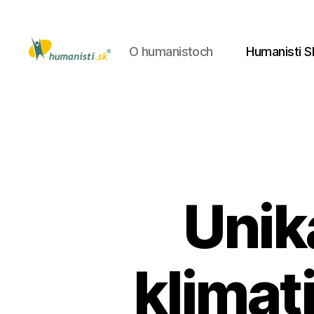
O humanistoch
Humanisti S
Humanisti.sk
Unik
klimat