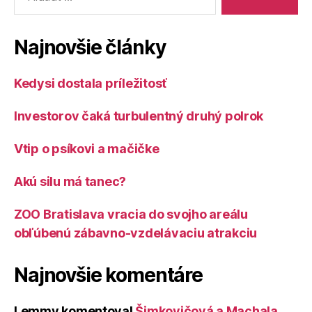
Najnovšie články
Kedysi dostala príležitosť
Investorov čaká turbulentný druhý polrok
Vtip o psíkovi a mačičke
Akú silu má tanec?
ZOO Bratislava vracia do svojho areálu
obľúbenú zábavno-vzdelávaciu atrakciu
Najnovšie komentáre
Lemmy
komentoval
Šimkovičová a Machala