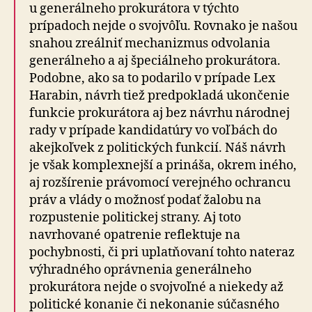
u generálneho prokurátora v týchto
prípadoch nejde o svojvôľu. Rovnako je našou
snahou zreálniť mechanizmus odvolania
generálneho a aj špeciálneho prokurátora.
Podobne, ako sa to podarilo v prípade Lex
Harabin, návrh tiež predpokladá ukončenie
funkcie prokurátora aj bez návrhu národnej
rady v prípade kandidatúry vo voľbách do
akejkoľvek z politických funkcií. Náš návrh
je však komplexnejší a prináša, okrem iného,
aj rozšírenie právomocí verejného ochrancu
práv a vlády o možnosť podať žalobu na
rozpustenie politickej strany. Aj toto
navrhované opatrenie reflektuje na
pochybnosti, či pri uplatňovaní tohto nateraz
výhradného oprávnenia generálneho
prokurátora nejde o svojvoľné a niekedy až
politické konanie či nekonanie súčasného