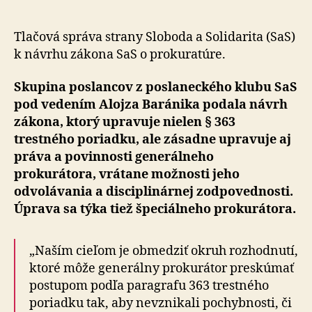
fungova
prokurat
sú
Tlačová správa strany Sloboda a Solidarita (SaS)
nevyhnu
k návrhu zákona SaS o prokuratúre.
Skupina poslancov z poslaneckého klubu SaS
pod vedením Alojza Baránika podala návrh
zákona, ktorý upravuje nielen § 363
trestného poriadku, ale zásadne upravuje aj
práva a povinnosti generálneho
prokurátora, vrátane možnosti jeho
odvolávania a disciplinárnej zodpovednosti.
Úprava sa týka tiež špeciálneho prokurátora.
„Naším cieľom je obmedziť okruh rozhodnutí,
ktoré môže generálny prokurátor preskúmať
postupom podľa paragrafu 363 trestného
poriadku tak, aby nevznikali pochybnosti, či