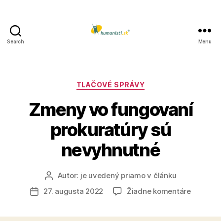
Search
Menu
Humanisti.sk
Kategórie
TLAČOVÉ SPRÁVY
Zmeny vo fungovaní
prokuratúry sú
nevyhnutné
Autor:
je uvedený priamo v článku
Autor
článku
na
27. augusta 2022
Žiadne komentáre
Dátum
Zmeny
článku
vo