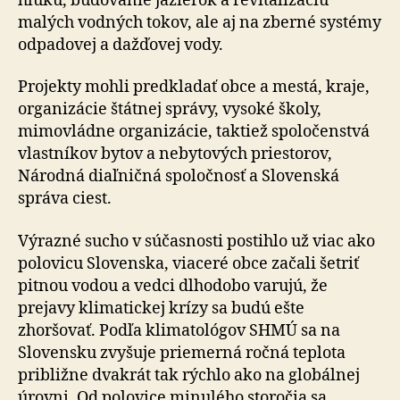
hluku, budovanie jazierok a revitalizáciu
malých vodných tokov, ale aj na zberné systémy
odpadovej a dažďovej vody.
Projekty mohli predkladať obce a mestá, kraje,
organizácie štátnej správy, vysoké školy,
mimovládne organizácie, taktiež spoločenstvá
vlastníkov bytov a nebytových priestorov,
Národná diaľničná spoločnosť a Slovenská
správa ciest.
Výrazné sucho v súčasnosti postihlo už viac ako
polovicu Slovenska, viaceré obce začali šetriť
pitnou vodou a vedci dlhodobo varujú, že
prejavy klimatickej krízy sa budú ešte
zhoršovať. Podľa klimatológov SHMÚ sa na
Slovensku zvyšuje priemerná ročná teplota
približne dvakrát tak rýchlo ako na globálnej
úrovni. Od polovice minulého storočia sa