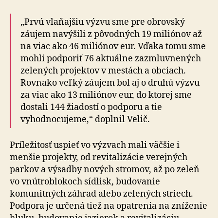
„Prvú vlaňajšiu výzvu sme pre obrovský
záujem navýšili z pôvodných 19 miliónov až
na viac ako 46 miliónov eur. Vďaka tomu sme
mohli podporiť 76 aktuálne zazmluvnených
zelených projektov v mestách a obciach.
Rovnako veľký záujem bol aj o druhú výzvu
za viac ako 13 miliónov eur, do ktorej sme
dostali 144 žiadostí o podporu a tie
vyhodnocujeme,“ doplnil Velič.
Príležitosť uspieť vo výzvach mali väčšie i
menšie projekty, od revitalizácie verejných
parkov a výsadby nových stromov, až po zeleň
vo vnútroblokoch sídlisk, budovanie
komunitných záhrad alebo zelených striech.
Podpora je určená tiež na opatrenia na zníženie