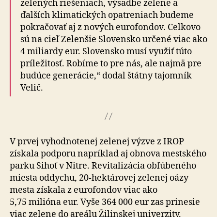
zelených riešeniach, výsadbe zelene a
ďalších klimatických opatreniach budeme
pokračovať aj z nových eurofondov. Celkovo
sú na cieľ Zelenšie Slovensko určené viac ako
4 miliardy eur. Slovensko musí využiť túto
príležitosť. Robíme to pre nás, ale najmä pre
budúce generácie,“ dodal štátny tajomník
Velič.
V prvej vyhodnotenej zelenej výzve z IROP
získala podporu napríklad aj obnova mestského
parku Sihoť v Nitre. Revitalizácia obľúbeného
miesta oddychu, 20-hektárovej zelenej oázy
mesta získala z eurofondov viac ako
5,75 milióna eur. Vyše 364 000 eur zas prinesie
viac zelene do areálu Žilinskej univerzity.