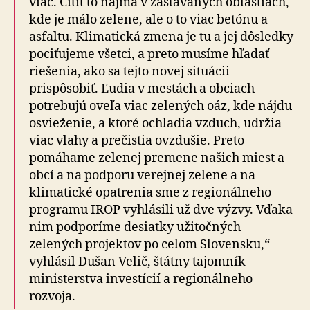
viac. Cítiť to najmä v zastavaných oblastiach,
kde je málo zelene, ale o to viac betónu a
asfaltu. Klimatická zmena je tu a jej dôsledky
pociťujeme všetci, a preto musíme hľadať
riešenia, ako sa tejto novej situácii
prispôsobiť. Ľudia v mestách a obciach
potrebujú oveľa viac zelených oáz, kde nájdu
osvieženie, a ktoré ochladia vzduch, udržia
viac vlahy a prečistia ovzdušie. Preto
pomáhame zelenej premene našich miest a
obcí a na podporu verejnej zelene a na
klimatické opatrenia sme z regionálneho
programu IROP vyhlásili už dve výzvy. Vďaka
nim podporíme desiatky užitočných
zelených projektov po celom Slovensku,“
vyhlásil Dušan Velič, štátny tajomník
ministerstva investícií a regionálneho
rozvoja.