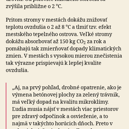
zvýšila približne o 2 °C.
Pritom stromy v mestách dokážu znižovať
teplotu ovzdušia o 2 až 8 °C a tlmiť tzv. efekt
mestského tepelného ostrova. Veľké stromy
dokážu absorbovať až 150 kg CO
za rok a
2
pomáhajú tak zmierňovať dopady klimatických
zmien. V mestách s vysokou mierou znečistenia
tak výrazne prispievajú k lepšej kvalite
ovzdušia.
„Aj, na prvý pohľad, drobné opatrenie, ako je
výmena betónovej plochy za zelený trávnik,
má veľký dopad na kvalitu mikroklímy.
Ľudia musia nájsť v mestách viac priestorov
pre zdravý odpočinok a osvieženie, a to
najmä v takýchto horúcich dňoch. Preto v