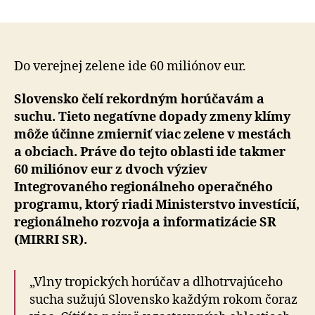
Pomáhame
mestám
a
obciam
bojovať
Do verejnej zelene ide 60 miliónov eur.
s
tropickými
Slovensko čelí rekordným horúčavám a
horúčavami
suchu. Tieto negatívne dopady zmeny klímy
a
môže účinne zmierniť viac zelene v mestách
následkami
a obciach. Práve do tejto oblasti ide takmer
zmeny
60 miliónov eur z dvoch výziev
klímy
Integrovaného regionálneho operačného
programu, ktorý riadi Ministerstvo investícií,
regionálneho rozvoja a informatizácie SR
(MIRRI SR).
„Vlny tropických horúčav a dlhotrvajúceho
sucha sužujú Slovensko každým rokom čoraz