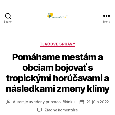
Search
Menu
Humanisti.sk
Kategórie
TLAČOVÉ SPRÁVY
Pomáhame mestám a
obciam bojovať s
tropickými horúčavami a
následkami zmeny klímy
Autor:
je uvedený priamo v článku
21. júla 2022
Autor
Dátum
článku
článku
na
Žiadne komentáre