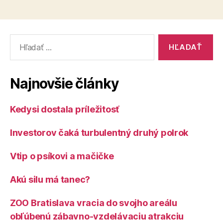
Vyhľadať:
Najnovšie články
Kedysi dostala príležitosť
Investorov čaká turbulentný druhý polrok
Vtip o psíkovi a mačičke
Akú silu má tanec?
ZOO Bratislava vracia do svojho areálu
obľúbenú zábavno-vzdelávaciu atrakciu