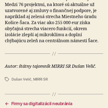
Medzi 76 projektmi, na ktoré sú aktuálne už
uzatvorené aj zmluvy o finančnej podpore, je
napríklad aj zelená strecha Miestneho úradu
Košice-Šaca. Za viac ako 255 000 eur získa
obyčajná strecha viacero funkcií, okrem
izolácie zlepší aj mikroklímu a doplní
chýbajúcu zeleň na centrálnom námestí Šace.
Autor: štátny tajomník MIRRI SR Dušan Velič.
Dušan Velič
,
MIRRI SR
Značky
←
Firmy sa digitalizácii neubránia