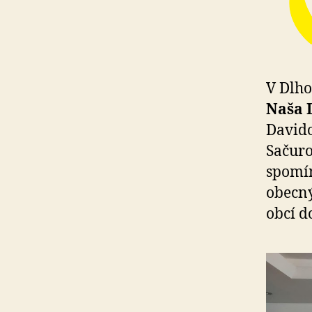
V Dlho
Naša 
Davido
Sačuro
spomín
obecný
obcí d