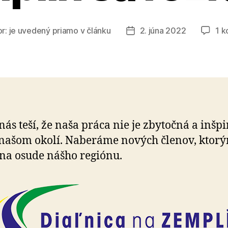
or:
je uvedený priamo v článku
2. júna 2022
1 k
Dátum
článku
nás teší, že naša práca nie je zbytočná a inšpi
 našom okolí. Naberáme nových členov, ktor
 na osude nášho regiónu.