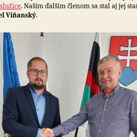
alužice
. Naším ďalším členom sa stal aj jej sta
el Viňanský
.