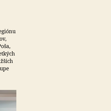
regiónu
ov,
Poša,
etkých
ižších
tupe