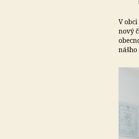
V obci
nový č
obecno
nášho 