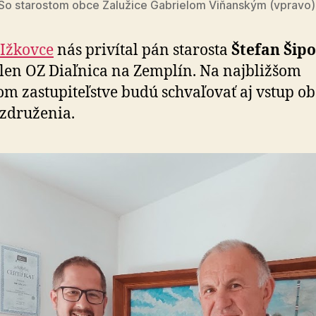
So starostom obce Zalužice Gabrielom Viňanským (vpravo)
Ižkovce
nás privítal pán starosta
Štefan Šipo
len OZ Diaľnica na Zemplín. Na najbližšom
m zastupiteľstve budú schvaľovať aj vstup ob
združenia.