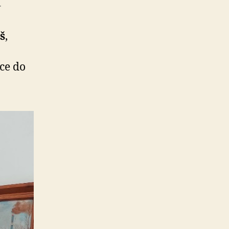
.
š
,
ce do