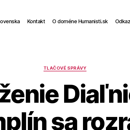
lovenska
Kontakt
O doméne Humanisti.sk
Odka
Kategórie
TLAČOVÉ SPRÁVY
ženie Diaľni
plín sa rozr