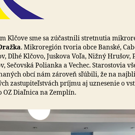
m Klčove sme sa zúčastnili stretnutia mikro
Dražka
. Mikroregión tvoria obce Banské, Cab
v, Dlhé Klčovo, Juskova Voľa, Nižný Hrušov, 
v, Sečovská Polianka a Vechec. Starostovia vš
aných obcí nám zároveň sľúbili, že na najbl
ch zastupiteľstvách príjmu aj uznesenie o vs
o OZ Diaľnica na Zemplín.