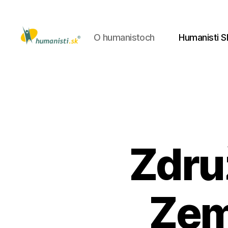
O humanistoch
Humanisti S
Humanisti.sk
Zdru
Zem