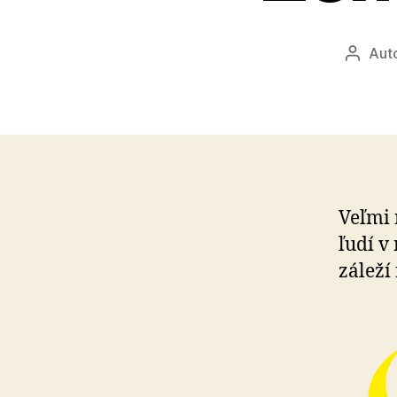
Aut
Autor
článku
Veľmi 
ľudí v
záleží