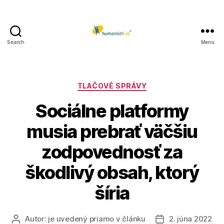
Search
Menu
Humanisti.sk
Kategórie
TLAČOVÉ SPRÁVY
Sociálne platformy
musia prebrať väčšiu
zodpovednosť za
škodlivý obsah, ktorý
šíria
Autor:
je uvedený priamo v článku
2. júna 2022
Autor
Dátum