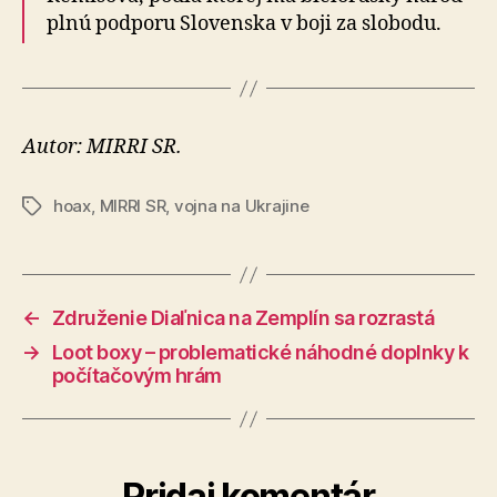
plnú podporu Slovenska v boji za slobodu.
Autor: MIRRI SR.
hoax
,
MIRRI SR
,
vojna na Ukrajine
Značky
←
Združenie Diaľnica na Zemplín sa rozrastá
→
Loot boxy – problematické náhodné doplnky k
počítačovým hrám
Pridaj komentár