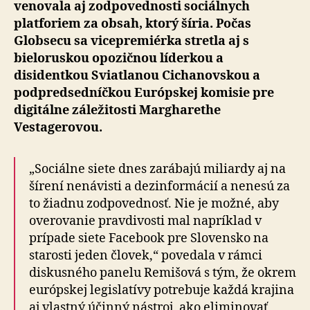
venovala aj zodpovednosti sociálnych
platforiem za obsah, ktorý šíria. Počas
Globsecu sa vicepremiérka stretla aj s
bieloruskou opozičnou líderkou a
disidentkou Sviatlanou Cichanovskou a
podpredsedníčkou Európskej komisie pre
digitálne záležitosti Margharethe
Vestagerovou.
„Sociálne siete dnes zarábajú miliardy aj na
šírení nenávisti a dezinformácií a nenesú za
to žiadnu zodpovednosť. Nie je možné, aby
overovanie pravdivosti mal napríklad v
prípade siete Facebook pre Slovensko na
starosti jeden človek,“ povedala v rámci
diskusného panelu Remišová s tým, že okrem
európskej legislatívy potrebuje každá krajina
aj vlastný účinný nástroj, ako eliminovať