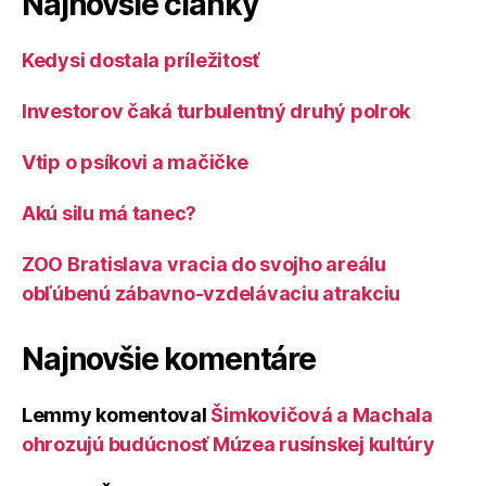
Najnovšie články
Kedysi dostala príležitosť
Investorov čaká turbulentný druhý polrok
Vtip o psíkovi a mačičke
Akú silu má tanec?
ZOO Bratislava vracia do svojho areálu
obľúbenú zábavno-vzdelávaciu atrakciu
Najnovšie komentáre
Lemmy
komentoval
Šimkovičová a Machala
ohrozujú budúcnosť Múzea rusínskej kultúry