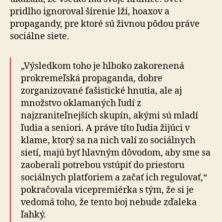
pridlho ignoroval šírenie lží, hoaxov a
propagandy, pre ktoré sú živnou pôdou práve
sociálne siete.
„Výsledkom toho je hlboko zakorenená
prokremeľská propaganda, dobre
zorganizované fašistické hnutia, ale aj
množstvo oklamaných ľudí z
najzraniteľnejších skupín, akými sú mladí
ľudia a seniori. A práve títo ľudia žijúci v
klame, ktorý sa na nich valí zo sociálnych
sietí, majú byť hlavným dôvodom, aby sme sa
zaoberali potrebou vstúpiť do priestoru
sociálnych platforiem a začať ich regulovať,“
pokračovala vicepremiérka s tým, že si je
vedomá toho, že tento boj nebude zďaleka
ľahký.