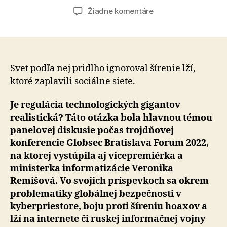
článku
článku
na
Žiadne komentáre
Sociálne
platformy
musia
prebrať
väčšiu
Svet podľa nej pridlho ignoroval šírenie lží,
zodpovednosť
ktoré zaplavili sociálne siete.
za
škodlivý
Je regulácia technologických gigantov
obsah,
realistická? Táto otázka bola hlavnou témou
ktorý
panelovej diskusie počas trojdňovej
šíria
konferencie Globsec Bratislava Forum 2022,
na ktorej vystúpila aj vicepremiérka a
ministerka informatizácie Veronika
Remišová. Vo svojich príspevkoch sa okrem
problematiky globálnej bezpečnosti v
kyberpriestore, boju proti šíreniu hoaxov a
lží na internete či ruskej informačnej vojny