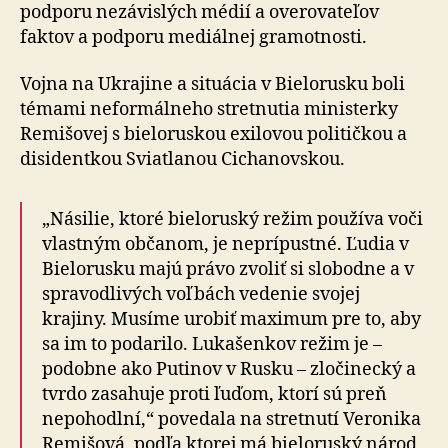
podporu nezávislých médií a overovateľov
faktov a podporu mediálnej gramotnosti.
Vojna na Ukrajine a situácia v Bielorusku boli
témami neformálneho stretnutia ministerky
Remišovej s bieloruskou exilovou političkou a
disidentkou Sviatlanou Cichanovskou.
„Násilie, ktoré bieloruský režim používa voči
vlastným občanom, je neprípustné. Ľudia v
Bielorusku majú právo zvoliť si slobodne a v
spravodlivých voľbách vedenie svojej
krajiny. Musíme urobiť maximum pre to, aby
sa im to podarilo. Lukašenkov režim je –
podobne ako Putinov v Rusku – zločinecký a
tvrdo zasahuje proti ľuďom, ktorí sú preň
nepohodlní,“ povedala na stretnutí Veronika
Remišová, podľa ktorej má bieloruský národ