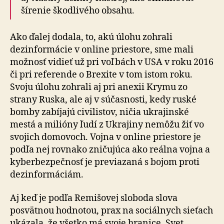
šírenie škodlivého obsahu.
Ako ďalej dodala, to, akú úlohu zohrali
dezinformácie v online priestore, sme mali
možnosť vidieť už pri voľbách v USA v roku 2016
či pri referende o Brexite v tom istom roku.
Svoju úlohu zohrali aj pri anexii Krymu zo
strany Ruska, ale aj v súčasnosti, kedy ruské
bomby zabíjajú civilistov, ničia ukrajinské
mestá a milióny ľudí z Ukrajiny nemôžu žiť vo
svojich domovoch. Vojna v online priestore je
podľa nej rovnako zničujúca ako reálna vojna a
kyberbezpečnosť je previazaná s bojom proti
dezinformáciám.
Aj keď je podľa Remišovej sloboda slova
posvätnou hodnotou, prax na sociálnych sieťach
ukázala, že všetko má svoje hranice. Svet